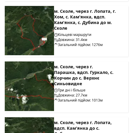
м. Сколе, через г. Лопата, г.
Хом, с. Кам'янка, вдсп.
Кам'янка, с. Дубина до м.
Сколе
Кільцеві маршрути
Довжина: 31.4км
Загальний підйом: 1276м
м. Сколе, через г.
Парашка, вдсп. Гуркало, с.
Корчин до с. Верхнє
Синьовидне
Три дні і більше
Довжина: 27.7км
Загальний підйом: 1013м
м. Сколе, через г. Лопата,
вдсп. Кам'янка до с.