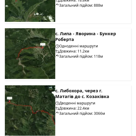
Довжина: 18.8км
Загальний підйом: 888м
c. Липа - Яворина - Бункер
Роберта
Одноденні маршрути
Довжина: 11.2км
Загальний підйом: 118м
с. Либохора, через г.
Матагів до с. Козаківка
Дводенні маршрути
Довжина: 22.4км
Загальний підйом: 3066м