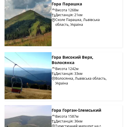
Гора Парашка
Висота 1268м
Дистанція: 21км
Сколе Парашка, Львівська
область, Україна
Гора Високий Верх,
Волосянка
Висота 1242м
Дистанція: 33км
Волосянка, Львівська область,
Україна
Гора Горган-Ілемський
Висота 1587м
Дистанція: 36км
Туристичний маршрут на г.