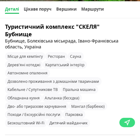
Деталі
Цікаве поруч
Вершини
Маршрути
Туристичний комплекс "СКЕЛЯ"
Бубнище
Бубнище, Болехівська міськрада, Івано-Франківська
область, Україна
Місце для кемпінгу
Ресторан
Сауна
Дерев'яні котеджі
Карпатський інтер'єр
Автономне опалення
Дозволено проживання з домашніми тваринами
Кабельне / Супутникове ТВ
Пральна машина
Обладнана кухня
Альтанка (бєсєдка)
Дво- або триразове харчування
Мангал (барбекю)
Походи / Екскурсійні послуги
Парковка
Безкоштовний Wi-Fi
Дитячий майданчик