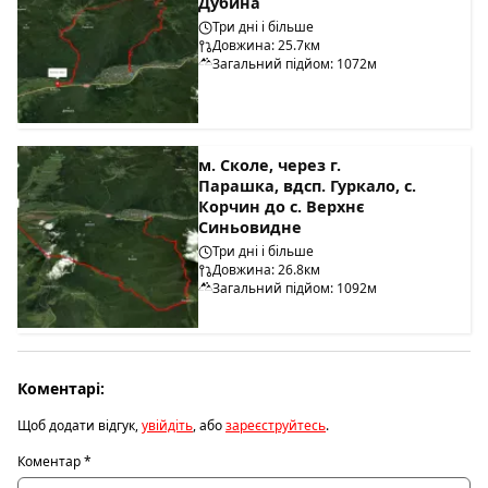
Дубина
Три дні і більше
Довжина: 25.7км
Загальний підйом: 1072м
м. Сколе, через г.
Парашка, вдсп. Гуркало, с.
Корчин до с. Верхнє
Синьовидне
Три дні і більше
Довжина: 26.8км
Загальний підйом: 1092м
Коментарі:
Щоб додати відгук,
увійдіть
, або
зареєструйтесь
.
Коментар
*