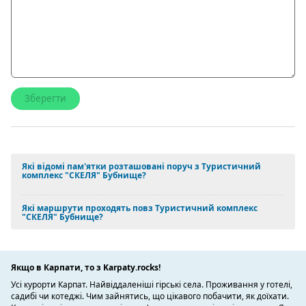
Які відомі пам'ятки розташовані поруч з Туристичний
комплекс "СКЕЛЯ" Бубнище?
Які маршрути проходять повз Туристичний комплекс
"СКЕЛЯ" Бубнище?
Якщо в Карпати, то з Karpaty.rocks!
Усі курорти Карпат. Найвіддаленіші гірські села. Проживання у готелі,
садибі чи котеджі. Чим зайнятись, що цікавого побачити, як доїхати.