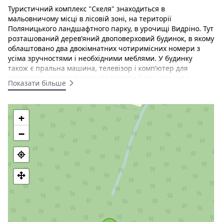
Туристичний комплекс "Скеля" знаходиться в
мальовничому місці в лісовій зоні, на території
Поляницького ландшафтного парку, в урочищі Видріно. Тут
розташований дерев’яний двоповерховий будинок, в якому
облаштовано два двокімнатних чотиримісних номери з
усіма зручностями і необхідними меблями. У будинку
також є пральна машина, телевізор і комп’ютер для
загального користування. На території працює кафе,
Показати більше
основне меню якого представлено стравами української
кухні.
+
Туристично-відпочинковий комплекс "Скеля"
розташований поруч з відомими як в Україні так і далеко
−
за її межами Бубниськими скелями, так званими "Скелями
Довбуша". Це територія Поляницького регіонального
ландшафтного парку. Недалеко відоме місто-курорт
Моршин, святиня православ’я - Гошівський монастир з
його чудотворною іконою. Недалеко розташовані етнічно-
характерні бойківські села Бубнище, Поляниця та Труханів,
де можна ознайомитись з побутом та традиціями місцевих
жителів, відвідати місцеві храми.