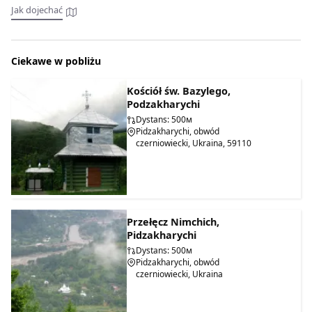
gerdany, które służyły jako biżuteria damska, uosabiająca
Jak dojechać
wykwintny smak, delikatność i wyrafinowane umiejętności
artystki ludowej. Na szczególną uwagę zasługują haftowane
obrazy, z których jeden przedstawia dom artystki, w którym
Ciekawe w pobliżu
się urodziła, rzekę Czeremosz i Karpaty.
Kościół św. Bazylego,
Podzakharychi
Dystans: 500м
Pidzakharychi, obwód
czerniowiecki, Ukraina, 59110
Przełęcz Nimchich,
Pidzakharychi
Dystans: 500м
Pidzakharychi, obwód
czerniowiecki, Ukraina