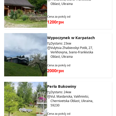
Oblast, Ukraina
Cena za pokój od
1200грн
Wypoczynek w Karpatach
Dystans: 23км
Vulytsia Zhabievskyi Potik, 27,
Verkhovyna, Ivano-Frankivska
Oblast, Ukraina
Cena za pokój od
2000грн
Perła Bukowiny
Dystans: 24км
Vul. Maidanska, Vakhnivtsi,
Chernivetska Oblast, Ukraina,
59230
Cena za pokój od