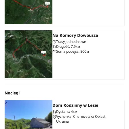
Na Komory Dowbusza
Trasy jednodniowe
Długość: 7.9км
Suma podejść: 800м
Noclegi
Dom Rodzinny w Lesie
Dystans: 4км
Vyzhenka, Chernivetska Oblast,
Ukraina