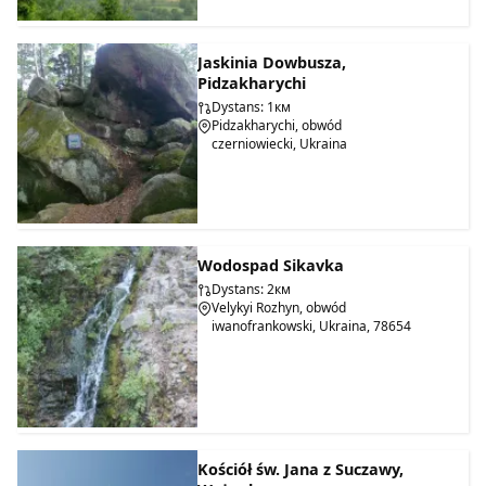
Jaskinia Dowbusza,
Pidzakharychi
Dystans: 1км
Pidzakharychi, obwód
czerniowiecki, Ukraina
Wodospad Sikavka
Dystans: 2км
Velykyi Rozhyn, obwód
iwanofrankowski, Ukraina, 78654
Kościół św. Jana z Suczawy,