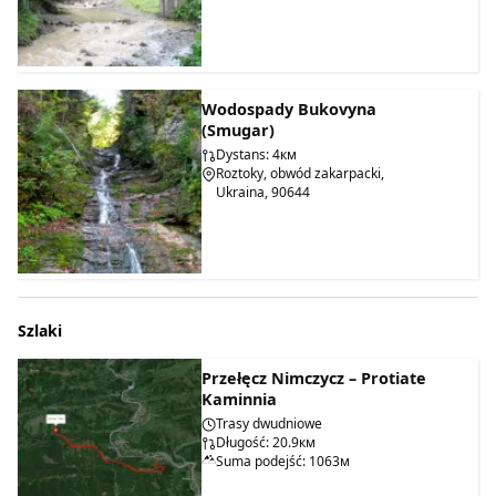
Wodospady Bukovyna
(Smugar)
Dystans: 4км
Roztoky, obwód zakarpacki,
Ukraina, 90644
Szlaki
Przełęcz Nimczycz – Protiate
Kaminnia
Trasy dwudniowe
Długość: 20.9км
Suma podejść: 1063м