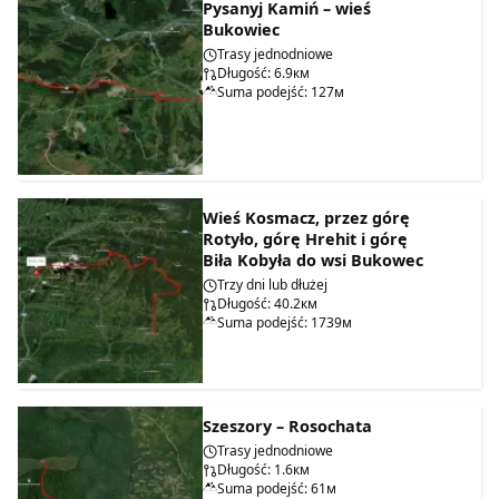
Pysanyj Kamiń – wieś
Bukowiec
Trasy jednodniowe
Długość: 6.9км
Suma podejść: 127м
Wieś Kosmacz, przez górę
Rotyło, górę Hrehit i górę
Biła Kobyła do wsi Bukowec
Trzy dni lub dłużej
Długość: 40.2км
Suma podejść: 1739м
Szeszory – Rosochata
Trasy jednodniowe
Długość: 1.6км
Suma podejść: 61м