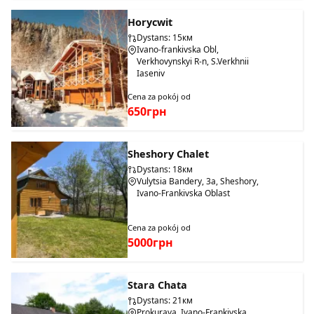
Horycwit
Dystans: 15км
Ivano-frankivska Obl,
Verkhovynskyi R-n, S.Verkhnii
Iaseniv
Cena za pokój od
650грн
Sheshory Chalet
Dystans: 18км
Vulytsia Bandery, 3a, Sheshory,
Ivano-Frankivska Oblast
Cena za pokój od
5000грн
Stara Chata
Dystans: 21км
Prokurava, Ivano-Frankivska