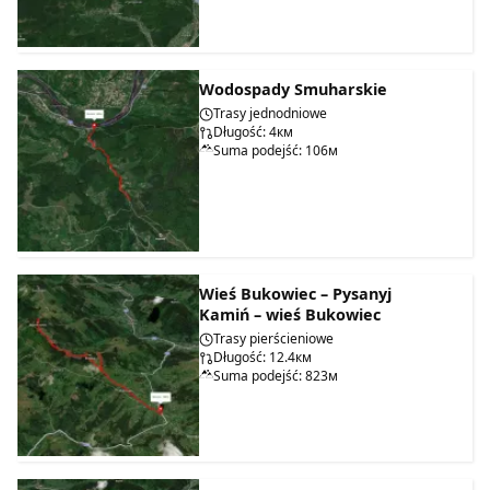
Wodospady Smuharskie
Trasy jednodniowe
Długość: 4км
Suma podejść: 106м
Wieś Bukowiec – Pysanyj
Kamiń – wieś Bukowiec
Trasy pierścieniowe
Długość: 12.4км
Suma podejść: 823м