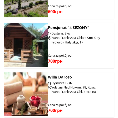
Cena za pokój od
600грн
Pensjonat "4 SEZONY"
Dystans: 8км
Ivano-Frankivska Oblast Smt Kuty
Provulok Halytskyi, 17
Cena za pokój od
700грн
Willa Daroso
Dystans: 12км
Vulytsia Nad Hukom, 98, Kosiv,
Ivano-Frankivska Obl., Ukraina
Cena za pokój od
700грн