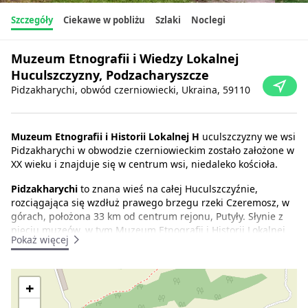
Szczegóły
Ciekawe w pobliżu
Szlaki
Noclegi
Muzeum Etnografii i Wiedzy Lokalnej
Huculszczyzny, Podzacharyszcze
Pidzakharychi, obwód czerniowiecki, Ukraina, 59110
Muzeum Etnografii i Historii Lokalnej H
uculszczyzny we wsi
Pidzakharychi w obwodzie czerniowieckim zostało założone w
XX wieku i znajduje się w centrum wsi, niedaleko kościoła.
Pidzakharychi
to znana wieś na całej Huculszczyźnie,
rozciągająca się wzdłuż prawego brzegu rzeki Czeremosz, w
górach, położona 33 km od centrum rejonu, Putyły. Słynie z
pięciu muzeów, w tym Muzeum Etnografii i Historii Lokalnej
Pokaż więcej
Huculszczyzny. Po raz pierwszy w powiecie Putyła w tej wsi
powstało centrum turystyki wiejskiej, które zostało założone
przez Frozinę Tomiuk i jej rodzinę w ich domu.
+
Muzeum etnografii i historii lokalnej
prezentuje antyki,