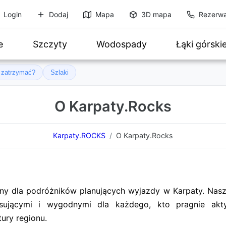
Login
Dodaj
Mapa
3D mapa
Rezerwa
e
Szczyty
Wodospady
Łąki górski
ę zatrzymać?
Szlaki
O Karpaty.Rocks
Karpaty.ROCKS
O Karpaty.Rocks
ony dla podróżników planujących wyjazdy w Karpaty. Nasz
resującymi i wygodnymi dla każdego, kto pragnie ak
tury regionu.