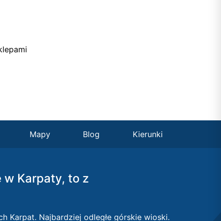
klepami
Mapy
Blog
Kierunki
ę w Karpaty, to z
ch Karpat. Najbardziej odległe górskie wioski.