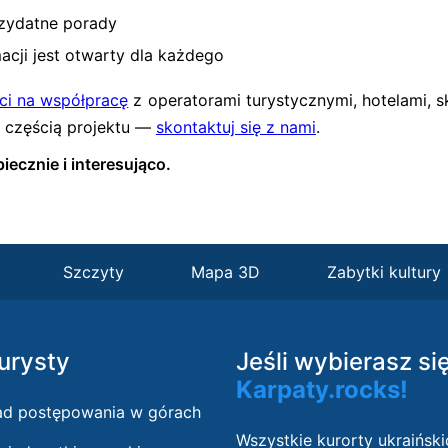
rzydatne porady
cji jest otwarty dla każdego
ci na współpracę
z operatorami turystycznymi, hotelami, s
ć częścią projektu —
skontaktuj się z nami
.
iecznie i interesująco.
Szczyty
Mapa 3D
Zabytki kultury
turysty
Jeśli wybierasz si
Karpaty.rocks!
ad postępowania w górach
Wszystkie kurorty ukraiński