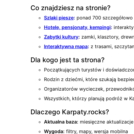
Co znajdziesz na stronie?
Szlaki piesze
:
ponad 700 szczegółowo o
Hotele, pensjonaty, kempingi
:
interakty
Zabytki kultury
:
zamki, klasztory, drewn
Interaktywna mapa
:
z trasami, szczytam
Dla kogo jest ta strona?
Początkujących turystów i doświadcz
Rodzin z dziećmi, które szukają bezpi
Organizatorów wycieczek, przewodnikó
Wszystkich, którzy planują podróż w K
Dlaczego Karpaty.rocks?
Aktualna baza:
miesięczne aktualizacje
Wygoda:
filtry, mapy, wersja mobilna