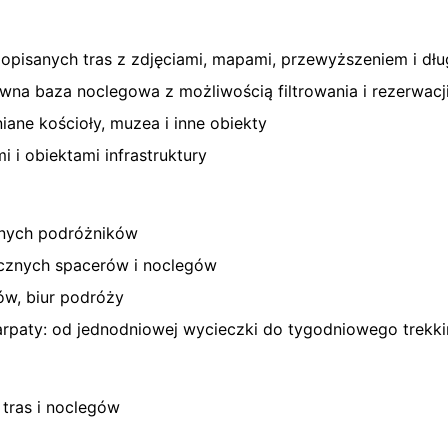
pisanych tras z zdjęciami, mapami, przewyższeniem i dłu
wna baza noclegowa z możliwością filtrowania i rezerwacj
iane kościoły, muzea i inne obiekty
i i obiektami infrastruktury
onych podróżników
ecznych spacerów i noclegów
w, biur podróży
arpaty: od jednodniowej wycieczki do tygodniowego trekk
 tras i noclegów