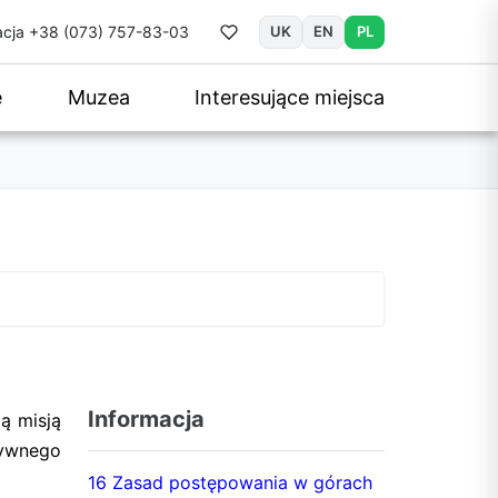
cja
+38 (073) 757-83-03
UK
EN
PL
e
Muzea
Interesujące miejsca
Informacja
ą misją
tywnego
16 Zasad postępowania w górach