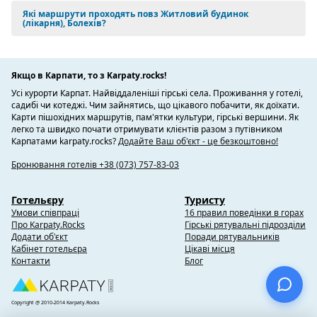
Які маршрути проходять повз Житловий будинок
(лікарня), Болехів?
Якщо в Карпати, то з Karpaty.rocks!
Усі курорти Карпат. Найвіддаленіші гірські села. Проживання у готелі,
садибі чи котеджі. Чим зайнятись, що цікавого побачити, як доїхати.
Карти пішохідних маршрутів, пам'ятки культури, гірські вершини. Як
легко та швидко почати отримувати клієнтів разом з путівником
Карпатами karpaty.rocks?
Додайте Ваш об'єкт - це безкоштовно!
Бронювання готелів +38 (073) 757-83-03
Готельєру
Туристу
Умови співпраці
16 правил поведінки в горах
Про Karpaty.Rocks
Гірські рятувальні підрозділи
Додати об'єкт
Поради рятувальників
Кабінет готельєра
Цікаві місця
Контакти
Блог
Copyright @ 2010-2014 Karpaty.Rocks