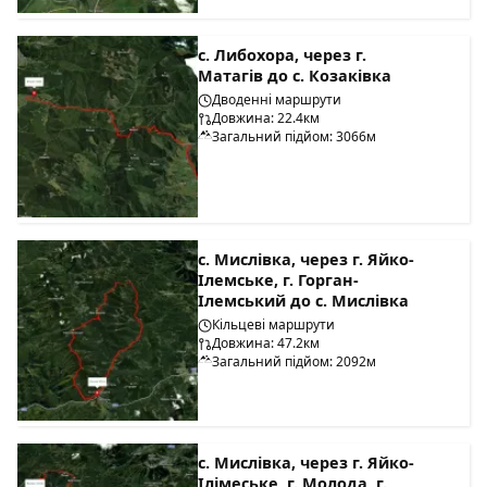
с. Либохора, через г.
Матагів до с. Козаківка
Дводенні маршрути
Довжина: 22.4км
Загальний підйом: 3066м
с. Мислівка, через г. Яйко-
Ілемське, г. Горган-
Ілемський до с. Мислівка
Кільцеві маршрути
Довжина: 47.2км
Загальний підйом: 2092м
с. Мислівка, через г. Яйко-
Ілімеське, г. Молода, г.