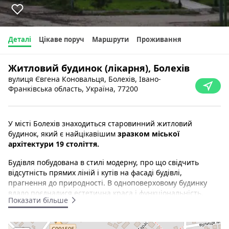
Деталі
Цікаве поруч
Маршрути
Проживання
Житловий будинок (лікарня), Болехів
вулиця Євгена Коновальця, Болехів, Івано-
Франківська область, Україна, 77200
У місті Болехів знаходиться старовинний житловий
будинок, який є найцікавішим
зразком міської
архітектури 19 століття.
Будівля побудована в стилі модерну, про що свідчить
відсутність прямих ліній і кутів на фасаді будівлі,
прагнення до природності. В одноповерховому будинку
вдало поєдналися естетична краса і функціональність.
Показати більше
Оформлення будівлі як зовнішнє, так і внутрішнє ретельно
продумано і має свій неповторний стиль.