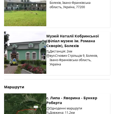
Болехів, Івано-Франківська
область, Україна, 77200
Музей Наталії Кобринської
(філіал музею ім. Романа
Скворія), Болехів
Дистанція: 2км
вул.Січових Стрільців 9, Болехів,
Івано-Франківська область,
Україна
Маршрути
c. Липа - Яворина - Бункер
Роберта
Одноденні маршрути
Довжина: 11.2км