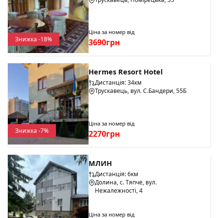
Ціна за номер від
Знижка -18%
3690грн
Hermes Resort Hotel
Дистанція: 34км
Трускавець, вул. С.Бандери, 55Б
Ціна за номер від
Знижка -7%
2270грн
МЛИН
Дистанція: 6км
Долина, с. Тяпче, вул.
Нежалежності, 4
Ціна за номер від