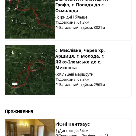
Грофа, г. Попадя до с.
Осмолода
Три дні і більше
Довжина: 61.3км
Загальний підйом: 3821м
с. Мислівка, через хр.
Аршиця, г. Молода, г.
Яйко-Ілемське до с.
Мислівка
Кільцеві маршрути
Довжина: 68.8км
Загальний підйом: 2965м
Проживання
РіОНі Пентхаус
Дистанція: 34км
Трускавець, Помірецька, 35