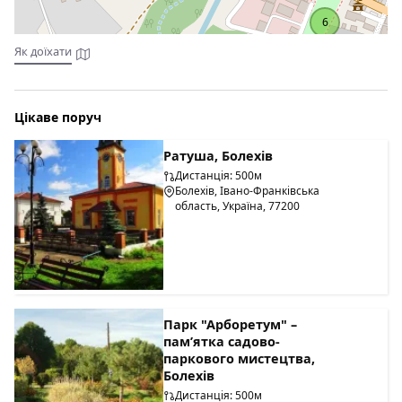
селі Лолин.
6
Як доїхати
Цікаве поруч
Ратуша, Болехів
Дистанція: 500м
Болехів, Івано-Франківська
область, Україна, 77200
Парк "Арборетум" –
пам’ятка садово-
паркового мистецтва,
Болехів
Дистанція: 500м