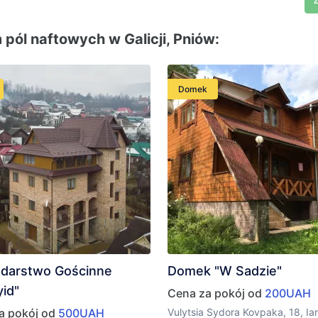
ól naftowych w Galicji, Pniów:
Domek
darstwo Gościnne
Domek "W Sadzie"
id"
Cena za pokój od
200UAH
a pokój od
500UAH
Vulytsia Sydora Kovpaka, 18, I