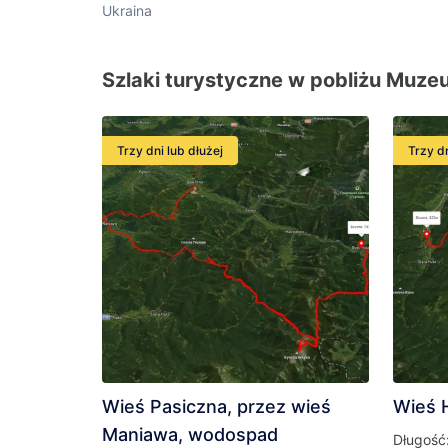
Ukraina
Szlaki turystyczne w pobliżu Muzeu
Trzy dni lub dłużej
Trzy dn
Wieś Pasiczna, przez wieś
Wieś 
Maniawa, wodospad
Długość