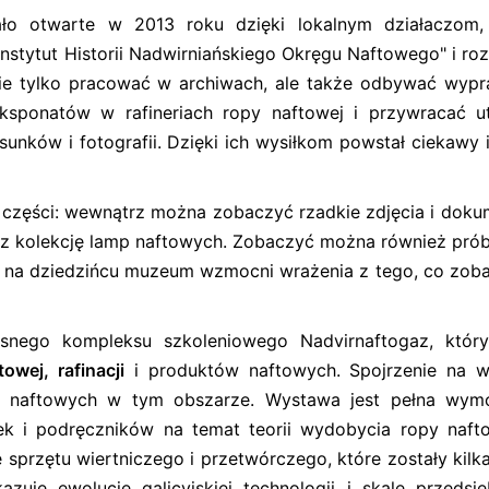
ło otwarte w 2013 roku dzięki lokalnym działaczom,
Instytut Historii Nadwirniańskiego Okręgu Naftowego" i ro
nie tylko pracować w archiwach, ale także odbywać wyp
ksponatów w rafineriach ropy naftowej i przywracać u
unków i fotografii. Dzięki ich wysiłkom powstał ciekawy i
 części: wewnątrz można zobaczyć rzadkie zdjęcia i doku
raz kolekcję lamp naftowych. Zobaczyć można również prób
a na dziedzińcu muzeum wzmocni wrażenia z tego, co zoba
nego kompleksu szkoleniowego Nadvirnaftogaz, który
owej, rafinacji
i produktów naftowych. Spojrzenie na 
 pól naftowych w tym obszarze. Wystawa jest pełna wy
żek i podręczników na temat teorii wydobycia ropy naft
e sprzętu wiertniczego i przetwórczego, które zostały kilk
zuje ewolucję galicyjskiej technologii i skalę przedsię