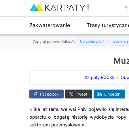
Zakwaterowanie
Trasy turystyczn
Zapytaj przewodnika AI:
Co zobaczyć?
Gdzie si
Muz
Karpaty.ROCKS
Obw
Facebook
Tweet
LinkedIn
Kilka lat temu we wsi Pniv pojawiło się inte
oparciu o bogatą historię wydobycia ropy 
sektorem przemysłowym.