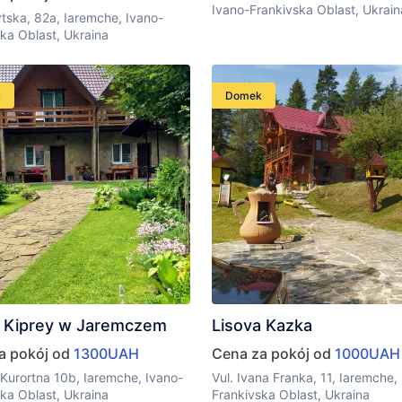
Ivano-Frankivska Oblast, Ukrain
ytska, 82a, Iaremche, Ivano-
ka Oblast, Ukraina
k
Domek
 Kiprey w Jaremczem
Lisova Kazka
a pokój od
1300UAH
Cena za pokój od
1000UAH
 Kurortna 10b, Iaremche, Ivano-
Vul. Ivana Franka, 11, Iaremche,
ka Oblast, Ukraina
Frankivska Oblast, Ukraina