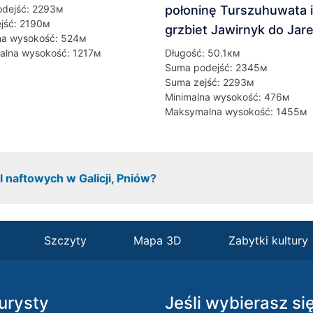
dejść: 2293м
połoninę Turszuhuwata i
jść: 2190м
grzbiet Jawirnyk do Ja
na wysokość: 524м
lna wysokość: 1217м
Długość: 50.1км
Suma podejść: 2345м
Suma zejść: 2293м
Minimalna wysokość: 476м
Maksymalna wysokość: 1455м
 naftowych w Galicji, Pniów?
Szczyty
Mapa 3D
Zabytki kultury
turysty
Jeśli wybierasz si