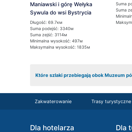
Maniawski i górę Wełyka
Suma po
Suma ze
Sywula do wsi Bystrycia
Minimal
Długość: 69.7км
Maksyma
Suma podejść: 3340м
Suma zejść: 3114м
Minimalna wysokość: 497м
Maksymalna wysokość: 1835м
Które szlaki przebiegają obok Muzeum pól
Zakwaterowanie
Trasy turystyczne
Dla hotelarza
Dla 