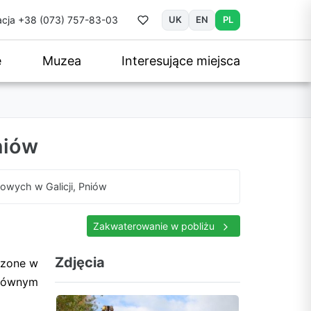
cja
+38 (073) 757-83-03
UK
EN
PL
e
Muzea
Interesujące miejsca
niów
owych w Galicji, Pniów
Zakwaterowanie w pobliżu
Zdjęcia
rzone w
głównym