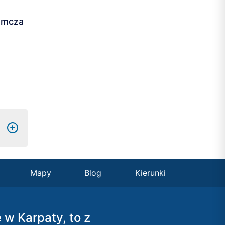
remcza
Mapy
Blog
Kierunki
ę w Karpaty, to z