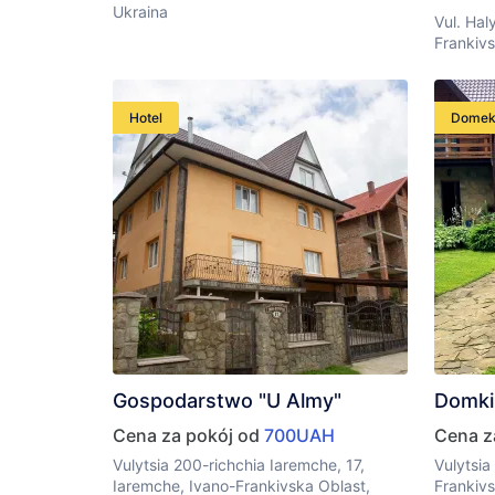
Ukraina
Vul. Hal
Frankivs
Hotel
Dome
Gospodarstwo "U Almy"
Domki
Cena za pokój od
700UAH
Cena z
Vulytsia 200-richchia Iaremche, 17,
Vulytsia
Iaremche, Ivano-Frankivska Oblast,
Frankivs