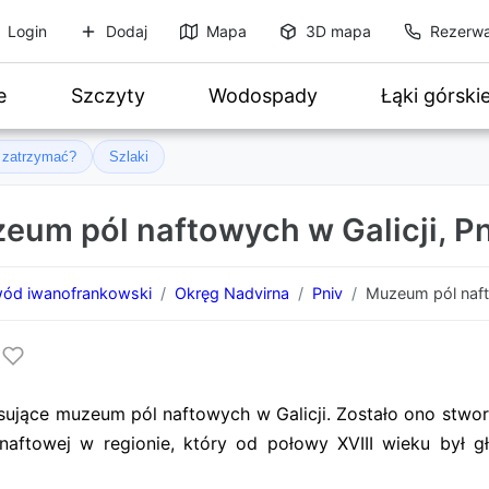
Login
Dodaj
Mapa
3D mapa
Rezerwa
e
Szczyty
Wodospady
Łąki górski
ę zatrzymać?
Szlaki
eum pól naftowych w Galicji, P
ód iwanofrankowski
Okręg Nadvirna
Pniv
Muzeum pól naft
resujące muzeum pól naftowych w Galicji. Zostało ono stwo
naftowej w regionie, który od połowy XVIII wieku był 