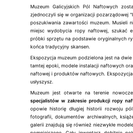
Muzeum Galicyjskich Pól Naftowych zosta
zjednoczyli się w organizacji pozarządowej "
poszukiwania zawartości muzeum. Musieli 
miejsc wydobycia ropy naftowej, szukać e
próbki sprzętu na podstawie oryginalnych rys
końca tradycyjny skansen.
Ekspozycja muzeum podzielona jest na dwie
tamtej epoki, modele instalacji naftowych o
naftowej i produktów naftowych. Ekspozycj
usłyszysz.
Muzeum jest otwarte na terenie nowoczes
specjalistów w zakresie produkcji ropy naft
opowie historię długiej historii rozwoju
fotografii, dokumentów archiwalnych, ksią
galerii znajdują się również niezwykłe model
pomniejszone. Cały inwentarz dobitnie poka