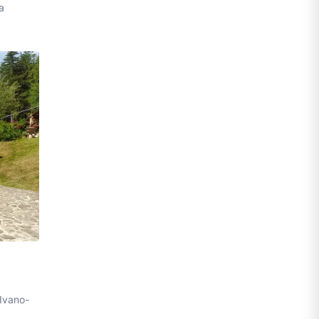
a
 Ivano-