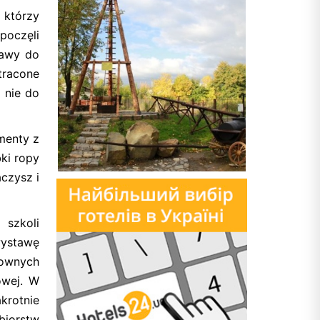
 którzy
zpoczęli
rawy do
tracone
 nie do
menty z
ki ropy
czysz i
 szkoli
wystawę
mownych
owej. W
akrotnie
biorstw