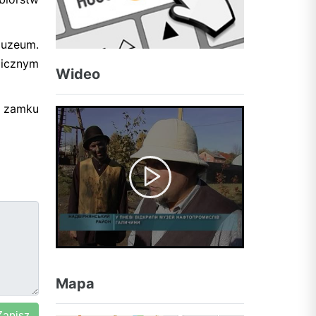
muzeum.
gicznym
Wideo
 zamku
Mapa