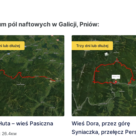
m pól naftowych w Galicji, Pniów:
i lub dłużej
Trzy dni lub dłużej
Huta – wieś Pasiczna
Wieś Dora, przez górę
Syniaczka, przełęcz Pers
: 26.4км