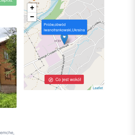
+
−
Pniów,obwód
iwanofrankowski,Ukraina
Co jest wokół
Leaflet
aremche,