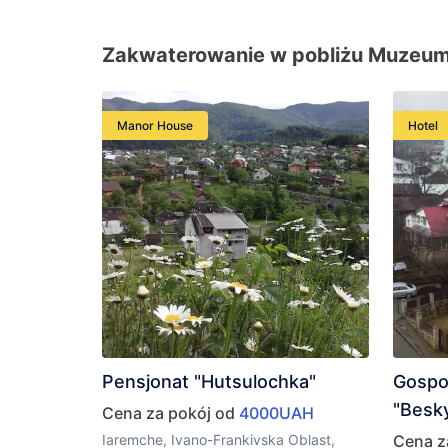
Zakwaterowanie w pobliżu Muzeum p
Manor House
Hotel
Pensjonat "Hutsulochka"
Gospo
"Besky
Cena za pokój od
4000UAH
Iaremche, Ivano-Frankivska Oblast,
Cena z