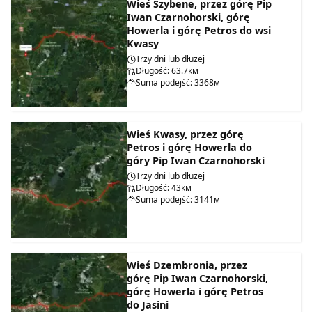
Wieś Szybene, przez górę Pip
Iwan Czarnohorski, górę
Howerla i górę Petros do wsi
Kwasy
Trzy dni lub dłużej
Długość: 63.7км
Suma podejść: 3368м
Wieś Kwasy, przez górę
Petros i górę Howerla do
góry Pip Iwan Czarnohorski
Trzy dni lub dłużej
Długość: 43км
Suma podejść: 3141м
Wieś Dzembronia, przez
górę Pip Iwan Czarnohorski,
górę Howerla i górę Petros
do Jasini