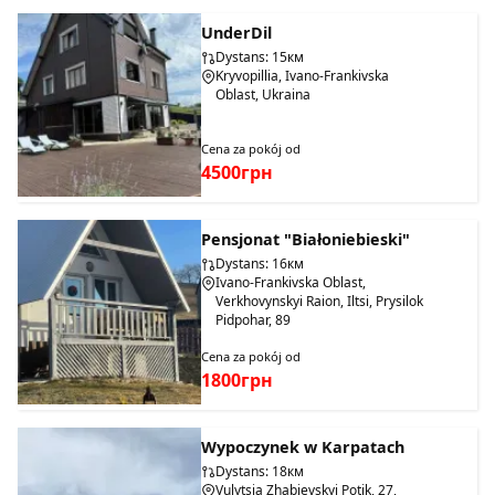
UnderDil
Dystans: 15км
Kryvopillia, Ivano-Frankivska
Oblast, Ukraina
Cena za pokój od
4500грн
Pensjonat "Białoniebieski"
Dystans: 16км
Ivano-Frankivska Oblast,
Verkhovynskyi Raion, Iltsi, Prysilok
Pidpohar, 89
Cena za pokój od
1800грн
Wypoczynek w Karpatach
Dystans: 18км
Vulytsia Zhabievskyi Potik, 27,