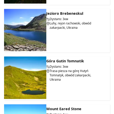
Jezioro Brebeneskul
Dystans: 3км
Luhy, rejon rachowski, obwód
zakarpacki, Ukraina
Góra Gutin Tomnatik
Dystans: 3км
Trasa piesza na górę Hutyń
Tomnatyk, obwód zakarpacki,
Ukraina
Mount Eared Stone