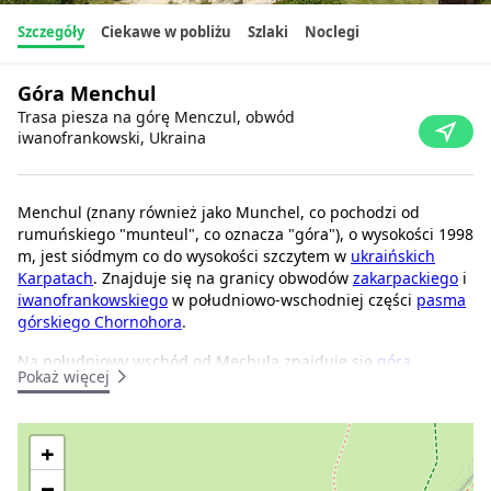
Szczegóły
Ciekawe w pobliżu
Szlaki
Noclegi
Góra Menchul
Trasa piesza na górę Menczul, obwód
iwanofrankowski, Ukraina
Menchul (znany również jako Munchel, co pochodzi od
rumuńskiego "munteul", co oznacza "góra"), o wysokości 1998
m, jest siódmym co do wysokości szczytem w
ukraińskich
Karpatach
. Znajduje się na granicy obwodów
zakarpackiego
i
iwanofrankowskiego
w południowo-wschodniej części
pasma
górskiego Chornohora
.
Na południowy wschód od Mechula znajduje się
góra
Pokaż więcej
Dzembronia
, na północny zachód
góra Brebeneskul
, a na
północny wschód malowniczy grzbiet Rozshybenyk.
Zbocza góry Mechul są łagodne, więc nie jest trudno się na
+
nią wspiąć.
−