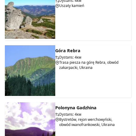
Dystans: 4км
Uszaty kamień
Góra Rebra
Dystans: 4км
Trasa piesza na górę Rebra, obwód
zakarpacki, Ukraina
Polonyna Gadzhina
Dystans: 4км
Bystretów, rejon werchowyński,
obwód iwanofrankowski, Ukraina