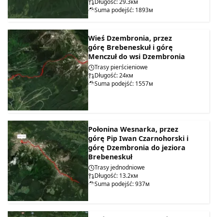
Długość: 29.3км
Suma podejść: 1893м
Wieś Dzembronia, przez
górę Brebeneskuł i górę
Menczuł do wsi Dzembronia
Trasy pierścieniowe
Długość: 24км
Suma podejść: 1557м
Połonina Wesnarka, przez
górę Pip Iwan Czarnohorski i
górę Dzembronia do jeziora
Brebeneskuł
Trasy jednodniowe
Długość: 13.2км
Suma podejść: 937м