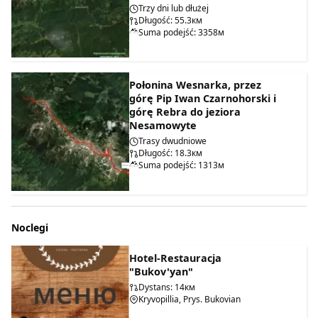
Trzy dni lub dłużej
Długość: 55.3км
Suma podejść: 3358м
Połonina Wesnarka, przez
górę Pip Iwan Czarnohorski i
górę Rebra do jeziora
Nesamowyte
Trasy dwudniowe
Długość: 18.3км
Suma podejść: 1313м
Noclegi
Hotel-Restauracja
"Bukov'yan"
Dystans: 14км
Kryvopillia, Prys. Bukovian