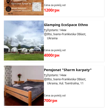
Cena za pokój od
1200грн
Glamping EcoSpace Ethno
Dystans: 14км
Iltsi, Ivano-Frankivska Oblast,
Ukraina
Cena za pokój od
4000грн
Pensjonat "Sharm karpaty"
Dystans: 14км
Iltsi, Ivano-Frankivska Oblast,
Ukraina, Vul. Tsentralna, 11
Cena za pokój od
700грн