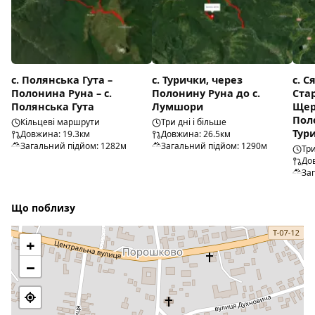
с. Полянська Гута –
с. Турички, через
с. С
Полонина Руна – с.
Полонину Руна до с.
Стар
Полянська Гута
Лумшори
Щерб
Пол
Кільцеві маршрути
Три дні і більше
Тур
Довжина: 19.3км
Довжина: 26.5км
Загальний підйом: 1282м
Загальний підйом: 1290м
Три
До
За
Що поблизу
+
−