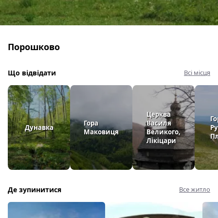
Порошково
Що відвідати
Всі місця
Церква
Го
Гора
Василя
Дунавка
Ру
Маковиця
Великого,
П
Лікіцари
Де зупинитися
Все житло