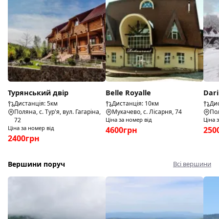
Турянський двір
Belle Royalle
Dar
Дистанція: 5км
Дистанція: 10км
Дис
Поляна, с. Тур'я, вул. Гагаріна,
Мукачево, с. Лісарня, 74
Пол
72
Ціна за номер від
Ціна 
Ціна за номер від
4600грн
250
2400грн
Вершини поруч
Всі вершини