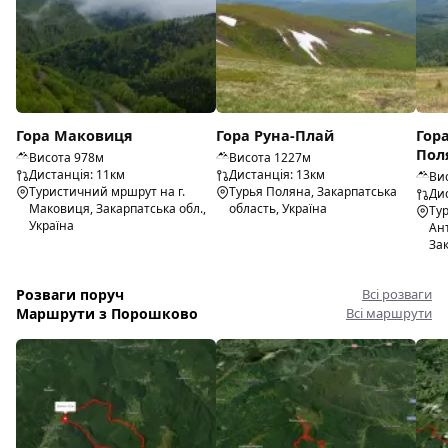
Гора Маковиця
Гора Руна-Плай
Гор
Пол
Висота 978м
Висота 1227м
Дистанція: 11км
Дистанція: 13км
Ви
Туристичний мршрут на г.
Турья Поляна, Закарпатська
Дис
Маковиця, Закарпатська обл.,
область, Україна
Ту
Україна
Ан
Зак
Розваги поруч
Всі розваги
Маршрути з Порошково
Всі маршрути