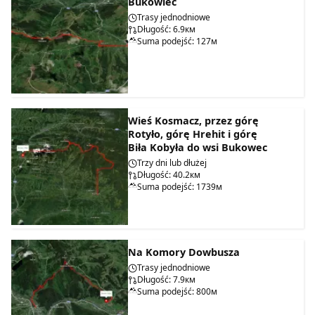
Bukowiec
Trasy jednodniowe
Długość: 6.9км
Suma podejść: 127м
Wieś Kosmacz, przez górę
Rotyło, górę Hrehit i górę
Biła Kobyła do wsi Bukowec
Trzy dni lub dłużej
Długość: 40.2км
Suma podejść: 1739м
Na Komory Dowbusza
Trasy jednodniowe
Długość: 7.9км
Suma podejść: 800м