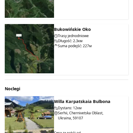
Bukowińskie Oko
Trasy jednodniowe
Długość: 2.3км
Suma podejść: 227м
Noclegi
Willa Karpatskaia Bulbona
Dystans: 12км
Serhii, Chernivetska Oblast,
Ukraina, 59107
Cena za pokój od