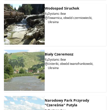
Wodospad Siruchok
Dystans: 8км
Towarnica, obwód czerniowiecki,
Ukraina
Biały Czeremosz
Dystans: 8км
Usteriki, obwód iwanofrankowski,
Ukraina
Narodowy Park Przyrody
"Czereśnia" Putyla