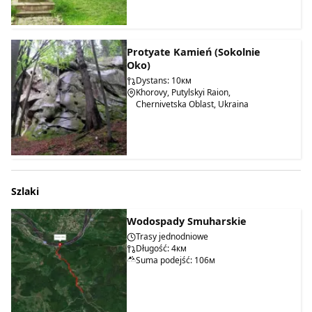
Protyate Kamień (Sokolnie
Oko)
Dystans: 10км
Khorovy, Putylskyi Raion,
Chernivetska Oblast, Ukraina
Szlaki
Wodospady Smuharskie
Trasy jednodniowe
Długość: 4км
Suma podejść: 106м