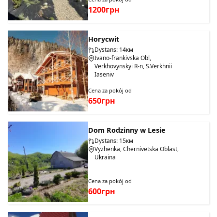
1200грн
Horycwit
Dystans: 14км
Ivano-frankivska Obl,
Verkhovynskyi R-n, S.Verkhnii
Iaseniv
Cena za pokój od
650грн
Dom Rodzinny w Lesie
Dystans: 15км
Vyzhenka, Chernivetska Oblast,
Ukraina
Cena za pokój od
600грн