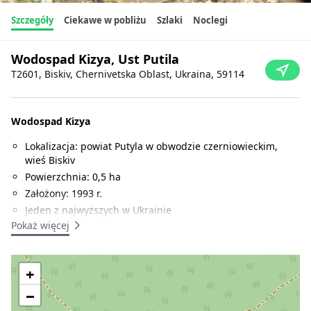
Szczegóły
Ciekawe w pobliżu
Szlaki
Noclegi
Wodospad Kizya, Ust Putila
T2601, Biskiv, Chernivetska Oblast, Ukraina, 59114
Wodospad Kizya
Lokalizacja: powiat Putyla w obwodzie czerniowieckim,
wieś Biskiv
Powierzchnia: 0,5 ha
Założony: 1993 r.
Jeden z najwyższych w Ukrainie
Pokaż więcej
Wysokość: 12 m.
Kaskada wodospadów z różnicą wysokości 16 m. Znajduje się
na strumieniu - prawym dopływie strumienia Biskiv. Strumień
+
przepływa przez wieś o tej samej nazwie i wpada do rzeki
−
Putilka. Ostatnio wodospad składa się z suchych kamieni, a
powodem jest masowe wycinanie lasów i ogólne wysychanie