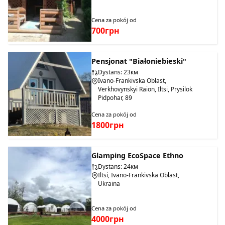
Cena za pokój od
700грн
Pensjonat "Białoniebieski"
Dystans: 23км
Ivano-Frankivska Oblast,
Verkhovynskyi Raion, Iltsi, Prysilok
Pidpohar, 89
Cena za pokój od
1800грн
Glamping EcoSpace Ethno
Dystans: 24км
Iltsi, Ivano-Frankivska Oblast,
Ukraina
Cena za pokój od
4000грн