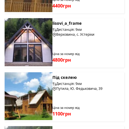
4400грн
lisovi_a_frame
Дистанція: 9км
Верховина, с. Устеріки
Ціна за номер від
4800грн
Під скелею
Дистанція: 9км
Путила, Ю. Федьковича, 39
Ціна за номер від
1100грн