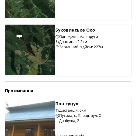
Буковинське Око
Одноденні маршрути
Довжина: 2.3км
Загальний підйом: 227м
Проживання
Пан гуцул
Дистанція: 6км
Путила, с. Площі, вул. О.
Довбуша, 2
Ціна за номер від