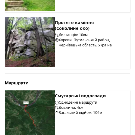
Протяте каміння
(Соколине око)
Дистанція: 10км
Хорови, Путильський район,
Чернівецька область, Україна
Маршрути
Смугарські водоспади
Одноденні маршрути
Довжина: 4км
Загальний підйом: 106м