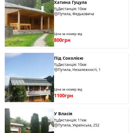
Хатина Гуцула
Дистанція: 10км
Путила, Федьковича
Ціна за номер від
800грн
Під Соколією
Дистанція: 10км
Путила, Незалежності, 1
Ціна за номер від
1100грн
У Власія
Дистанція: 11км
Путила, Українська, 252