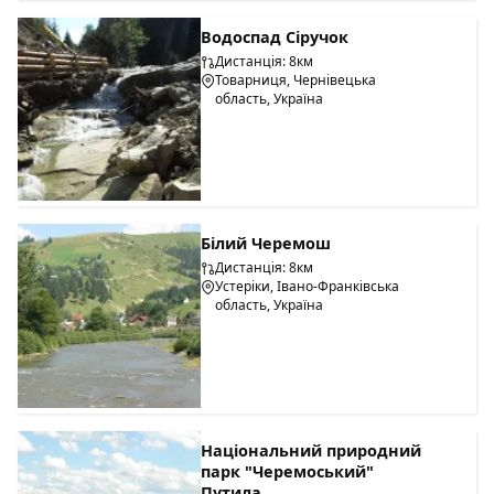
Водоспад Сіручок
Дистанція: 8км
Товарниця, Чернівецька
область, Україна
Білий Черемош
Дистанція: 8км
Устеріки, Івано-Франківська
область, Україна
Національний природний
парк "Черемоський"
Путила