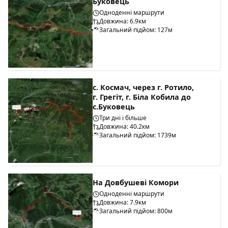
Буковець
Одноденні маршрути
Довжина: 6.9км
Загальний підйом: 127м
с. Космач, через г. Ротило,
г. Грегіт, г. Біла Кобила до
с.Буковець
Три дні і більше
Довжина: 40.2км
Загальний підйом: 1739м
На Довбушеві Комори
Одноденні маршрути
Довжина: 7.9км
Загальний підйом: 800м