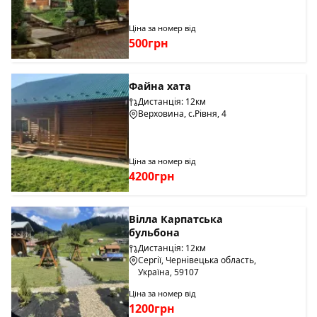
Ціна за номер від
500грн
Файна хата
Дистанція: 12км
Верховина, с.Рівня, 4
Ціна за номер від
4200грн
Вілла Карпатська
бульбона
Дистанція: 12км
Сергії, Чернівецька область,
Україна, 59107
Ціна за номер від
1200грн