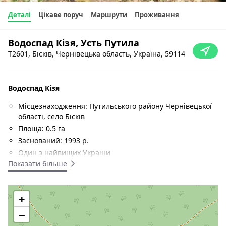
Деталі
Цікаве поруч
Маршрути
Проживання
Водоспад Кізя, Усть Путила
T2601, Бісків, Чернівецька область, Україна, 59114
Водоспад Кізя
Місцезнаходження: Путильського району Чернівецької
області, село Бісків
Площа: 0.5 га
Заснований: 1993 р.
Один з найвищих України
Показати більше
Висота: 12 м.
Каскад водоспадів з перепадом висот 16 м. Розміщений на
потічку - правий притоці потоку Бісків. Сам потік тече
+
через однойменне село і впадає у річку Путилку. Послідній
−
час водоспад являє собою сухі камені, а причиной є масова
вирубка лісів і загальне пересихання потоків та джерел.