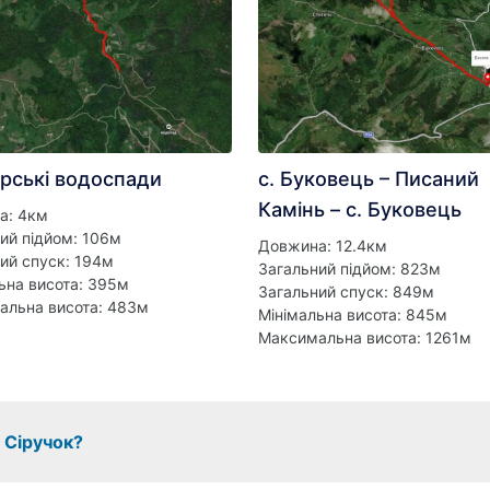
рські водоспади
с. Буковець – Писаний
Камінь – с. Буковець
а: 4км
ий підйом: 106м
Довжина: 12.4км
ий спуск: 194м
Загальний підйом: 823м
ьна висота: 395м
Загальний спуск: 849м
альна висота: 483м
Мінімальна висота: 845м
Максимальна висота: 1261м
 Сіручок?