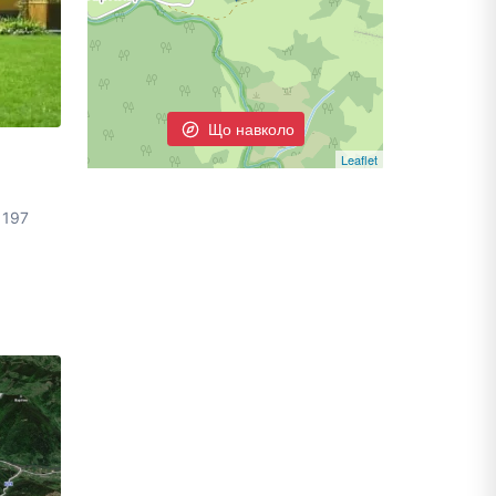
Що навколо
Leaflet
 197