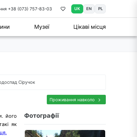
ння
+38 (073) 757-83-03
UK
EN
PL
ини
Музеї
Цікаві місця
одоспад Сіручок
Проживання навколо
Фотографії
и. його
такі як
ця.