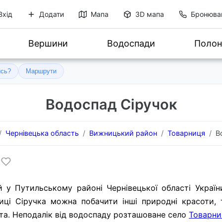
Вхід
Додати
Мапа
3D мапа
Бронюва
Вершини
Водоспади
Полон
ись?
Маршрути
Водоспад Сіручок
Чернівецька область
Вижницький район
Товарниця
В
 у Путильському районі Чернівецької області Україн
иці Сіручка можна побачити інші природні красоти, 
олота. Неподалік від водоспаду розташоване село
Товарни