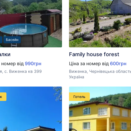
Басейн
алки
Family house forest
а номер від
990грн
Ціна за номер від
600грн
, с. Виженка кв 399
Виженка, Чернівецька область
Україна
ж
Готель