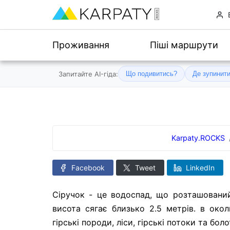
Проживання
Піші маршрути
Запитайте AI-гіда:
Що подивитись?
Де зупинит
Karpaty.ROCKS
Facebook
Tweet
LinkedIn
Сіручок - це водоспад, що розташований
висота сягає близько 2.5 метрів. в окол
гірські породи, ліси, гірські потоки та б