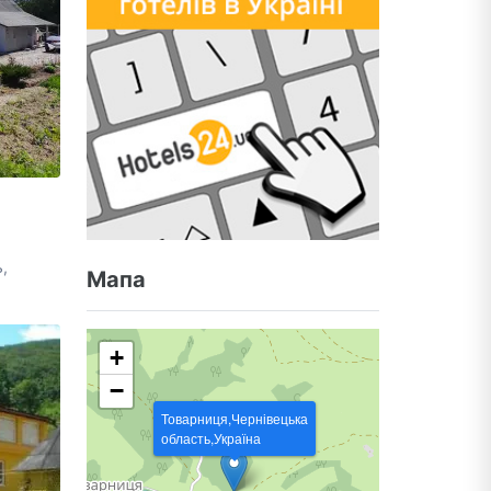
,
Мапа
+
−
Товарниця,Чернівецька
область,Україна