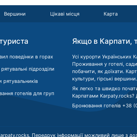
Вершини
Цікаві місця
Карта
туриста
Якщо в Карпати, 
вил поведінки в горах
Усі курорти Українських Ка
Проживання у готелі, сади
і рятувальні підрозділи
побачити, як доїхати. Кар
культури, гірські вершини.
 рятувальників
Як легко та швидко почат
ання готелів для груп
Карпатами Karpaty.rocks?
Бронювання готелів +38 (
arpaty.rocks. Передрук інформації можливий лише з доз