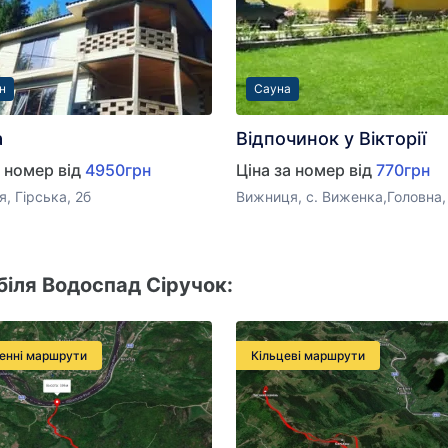
н
Сауна
a
Відпочинок у Вікторії
а номер від
4950грн
Ціна за номер від
770грн
, Гірська, 2б
Вижниця, с. Виженка,Головна,
іля Водоспад Сіручок:
енні маршрути
Кільцеві маршрути