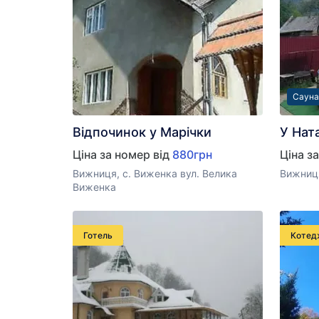
Сауна
Відпочинок у Марічки
У Нат
Ціна за номер від
880грн
Ціна з
Вижниця, с. Виженка вул. Велика
Вижниця
Виженка
Готель
Котед