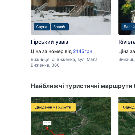
Сауна
Басейн
Басей
Гірський узвіз
Rivier
Ціна за номер від
2145грн
Ціна з
Вижниця, с. Виженка, вул. Мала
Вижниця
Виженка, 380
Найближчі туристичні маршрути б
Дводенні маршрути
Однод