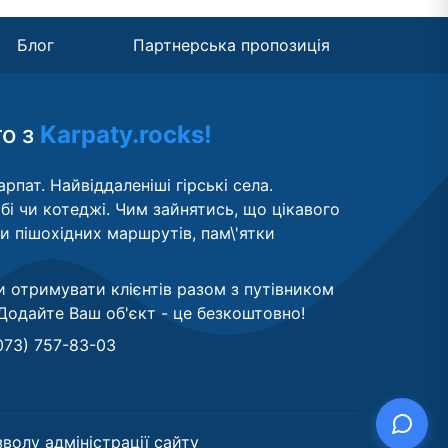
Блог
Партнерська пропозиція
то з
Karpaty.rocks!
рпат. Найвіддаленіші гірські села.
бі чи котеджі. Чим зайнятись, що цікавого
ти пішохідних маршрутів, пам\'ятки
и отримувати клієнтів разом з путівником
Додайте Ваш об'єкт - це безкоштовно
!
073) 757-83-03
волу адміністрації сайту