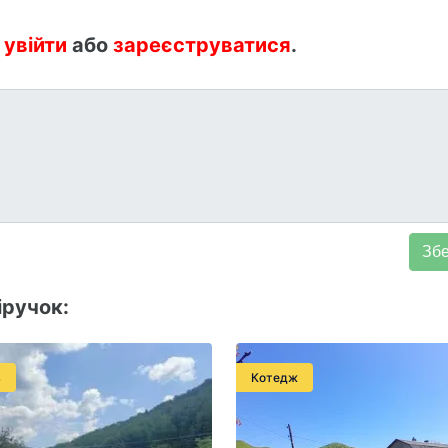
:
увійти
або
зареєструватися
.
ручок:
ь
Котедж