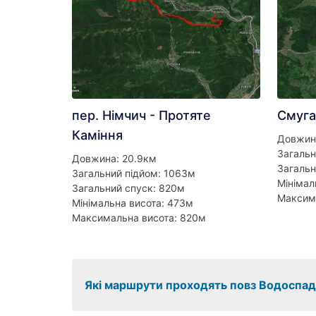
пер. Німчич - Протяте
Смуга
Каміння
Довжин
Загальн
Довжина: 20.9км
Загальн
Загальний підйом: 1063м
Мінімал
Загальний спуск: 820м
Максим
Мінімальна висота: 473м
Максимальна висота: 820м
Які маршрути проходять повз Водоспад