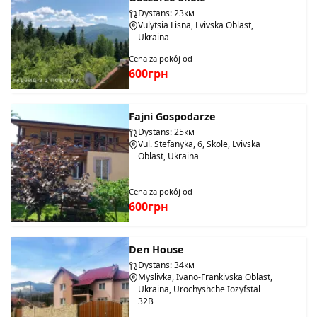
Dystans: 23км
Vulytsia Lisna, Lvivska Oblast,
Ukraina
Cena za pokój od
600грн
Fajni Gospodarze
Dystans: 25км
Vul. Stefanyka, 6, Skole, Lvivska
Oblast, Ukraina
Cena za pokój od
600грн
Den House
Dystans: 34км
Myslivka, Ivano-Frankivska Oblast,
Ukraina, Urochyshche Iozyfstal
32B