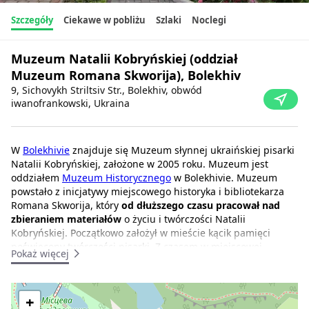
Szczegóły
Ciekawe w pobliżu
Szlaki
Noclegi
Muzeum Natalii Kobryńskiej (oddział
Muzeum Romana Skworija), Bolekhiv
9, Sichovykh Striltsiv Str., Bolekhiv, obwód
iwanofrankowski, Ukraina
W
Bolekhivie
znajduje się Muzeum słynnej ukraińskiej pisarki
Natalii Kobryńskiej, założone w 2005 roku. Muzeum jest
oddziałem
Muzeum Historycznego
w Bolekhivie. Muzeum
powstało z inicjatywy miejscowego historyka i bibliotekarza
Romana Skworija, który
od dłuższego czasu pracował nad
zbieraniem materiałów
o życiu i twórczości Natalii
Kobryńskiej. Początkowo założył w mieście kącik pamięci
poświęcony twórczości pisarki. Z czasem w miejscowej
Pokaż więcej
bibliotece wydzielono pomieszczenie, w którym
przechowywano pamiątki i prace twórcze N. Kobryńskiej.
Wystawa w pomieszczeniu biblioteki była czynna w latach
+
1950-1964.