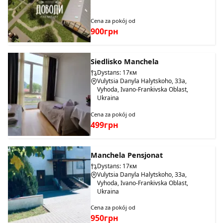
Cena za pokój od
900грн
Siedlisko Manchela
Dystans: 17км
Vulytsia Danyla Halytskoho, 33a,
Vyhoda, Ivano-Frankivska Oblast,
Ukraina
Cena za pokój od
499грн
Manchela Pensjonat
Dystans: 17км
Vulytsia Danyla Halytskoho, 33a,
Vyhoda, Ivano-Frankivska Oblast,
Ukraina
Cena za pokój od
950грн