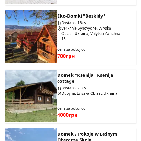
Eko-Domki "Beskidy"
Dystans: 18км
Verkhnie Synovydne, Lvivska
Oblast, Ukraina, Vulytsia Zarichna
15
Cena za pokój od
700грн
Domek "Ksenija" Ksenija
cottage
Dystans: 21км
Dubyna, Lvivska Oblast, Ukraina
Cena za pokój od
4000грн
Domek / Pokoje w Leśnym
Obszarze Skole