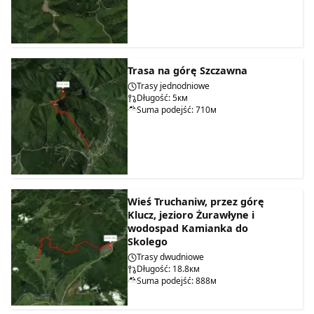
Trasa na górę Szczawna
Trasy jednodniowe
Długość: 5км
Suma podejść: 710м
Wieś Truchaniw, przez górę
Klucz, jezioro Żurawłyne i
wodospad Kamianka do
Skolego
Trasy dwudniowe
Długość: 18.8км
Suma podejść: 888м