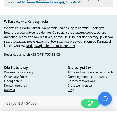
(oddział Muzeum Romana Skworija), Bolekhiv?
W Karpaty — z Karpaty.rocks!
Wszystkie kurorty Karpat. Najbardziej odległe górskie wsie. Nocleg w
hotelu, agroturystyce lub domku. Co robić, co ciekawego zobaczyć, jak
dojechać. Mapy szlaków pieszych, zabytki kultury, górskie szczyty. Jak łatwo
i szybko zacząć pozyskiwać klientów razem z przewodnikiem po Karpatach
karpaty.rocks?
Dodaj swój obiekt — to bezpłatne!
Rezerwacja hoteli +38 (073) 757-83-03
Dla hotelarzy
Dla turystów
Warunki współpracy
16 zasad zachowania w górach
O Karpaty.Rocks
Górskie jednostki ratownicze
Dodaj obiekt
Porady ratowników
Konto hotelarza
Ciekawe miejsca
Kontakt
Blog
+38 (034) 37 34500
Copyright @ 2010-2014 Karpaty.Rocks