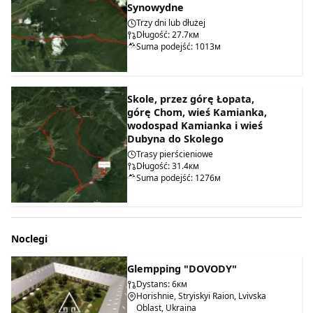
Synowydne
Trzy dni lub dłużej
Długość: 27.7км
Suma podejść: 1013м
Skole, przez górę Łopata,
górę Chom, wieś Kamianka,
wodospad Kamianka i wieś
Dubyna do Skolego
Trasy pierścieniowe
Długość: 31.4км
Suma podejść: 1276м
Noclegi
Glempping "DOVODY"
Dystans: 6км
Horishnie, Stryiskyi Raion, Lvivska
Oblast, Ukraina