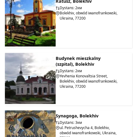
Ratusz, Bolekhiv
Dystans: 2км
Bolekhiv, obwód iwanofrankowski,
Ukraina, 77200
Budynek mieszkalny
(szpital), Bolekhiv
Dystans: 2км
Yevhenia Konovaltsia Street,
Bolekhiv, obwód iwanofrankowski,
Ukraina, 77200
Synagoga, Bolekhiv
Dystans: 3км
ul. Petrushevycha 4, Bolekhiv,
obwód iwanofrankowski, Ukraina,
Więcej informacji na blogu >>