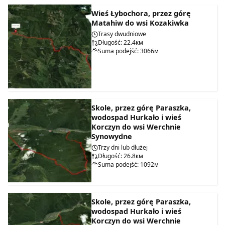
Wieś Łybochora, przez górę
Matahiw do wsi Kozakiwka
Trasy dwudniowe
Długość: 22.4км
Suma podejść: 3066м
Skole, przez górę Paraszka,
wodospad Hurkało i wieś
Korczyn do wsi Werchnie
Synowydne
Trzy dni lub dłużej
Długość: 26.8км
Suma podejść: 1092м
Skole, przez górę Paraszka,
wodospad Hurkało i wieś
Korczyn do wsi Werchnie