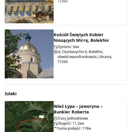
77202
Kościół Świętych Kobiet
Niosących Mirrę, Bolekhiv
Dystans: 3км
ul. Ozarkevychiv 6, Bolekhiv,
obwód iwanofrankowski, Ukraina,
77200
Szlaki
Wieś Łypa – Jaworyna –
Bunkier Roberta
Trasy jednodniowe
Długość: 11.2км
Suma podejść: 118м