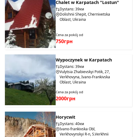
Chalet w Karpatach "Lostun"
Dystans: 39км
Dolishnii Shepit, Chernivetska
Oblast, Ukraina
Cena za pokój od
750грн
Wypoczynek w Karpatach
Dystans: 39км
Vulytsia Zhabievskyi Potik, 27,
Verkhovyna, Ivano-Frankivska
Oblast, Ukraina
Cena za pokój od
2000грн
Horycwit
Dystans: 40км
Ivano-frankivska Obl,
Verkhovynskyi R-n, S.Verkhnii