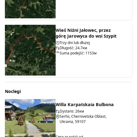
Wieś Niżni Jałowec, przez
górę Jarowyca do wsi Szypit
Trzy dni lub dłużej
Długość: 24.7км
Suma podejść: 1153м
Noclegi
Willa Karpatskaia Bulbona
Dystans: 26км
Serhii, Chernivetska Oblast,
Ukraina, 59107
Cena za pokój od