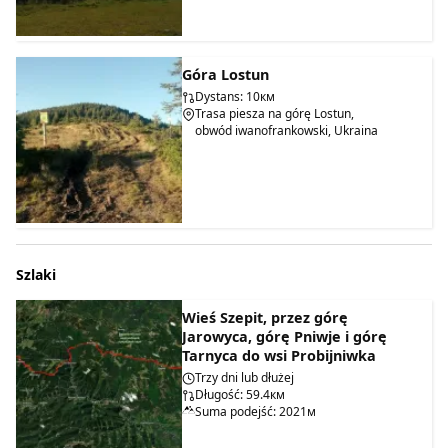
Góra Lostun
Dystans: 10км
Trasa piesza na górę Lostun,
obwód iwanofrankowski, Ukraina
Szlaki
Wieś Szepit, przez górę
Jarowyca, górę Pniwje i górę
Tarnyca do wsi Probijniwka
Trzy dni lub dłużej
Długość: 59.4км
Suma podejść: 2021м