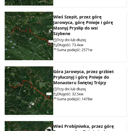
Wieś Szepit, przez górę
Jarowyca, górę Pniwje i górę
Masnyj Prysłip do wsi
Szybene
Trzy dni lub dłużej
Długość: 73.4км
Suma podejść: 2571м
Góra Jarowyca, przez grzbiet
Pryłucznyj i górę Pniwje do
Monasteru Świętej Trójcy
Trzy dni lub dłużej
Długość: 32.5км
Suma podejść: 1478м
Wieś Probijniwka, przez górę