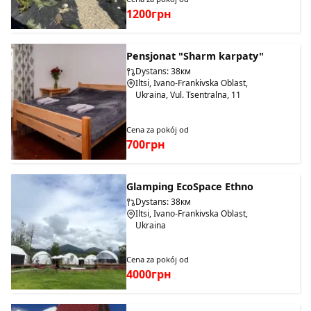
1200грн
Pensjonat "Sharm karpaty"
Dystans: 38км
Iltsi, Ivano-Frankivska Oblast,
Ukraina, Vul. Tsentralna, 11
Cena za pokój od
700грн
Glamping EcoSpace Ethno
Dystans: 38км
Iltsi, Ivano-Frankivska Oblast,
Ukraina
Cena za pokój od
4000грн