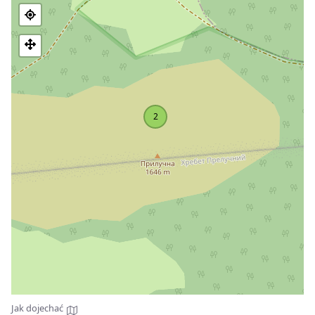
trudno dostępne. Duży obszar zajmują łąki z pastwiskami.
Sam szczyt jest niezalesiony.
Najbliższą osadą jest
wieś Nyzhniy Yalovets
, rejon Putyla,
obwód czerniowiecki.
2
Jak dojechać