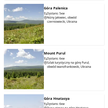
Góra Palenica
Dystans: 5км
Niżny Jałowiec, obwód
czerniowiecki, Ukraina
Mount Purul
Dystans: 6км
Szlak turystyczny na górę Purul,
obwód iwanofrankowski, Ukraina
Góra Hnatasya
Dystans: 6км
Trasa piesza na górę Hnatasya,