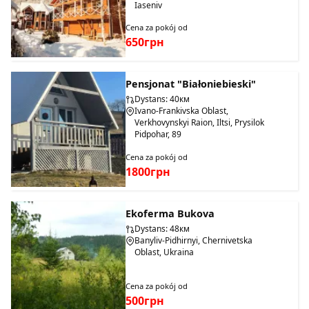
Iaseniv
Cena za pokój od
650грн
Pensjonat "Białoniebieski"
Dystans: 40км
Ivano-Frankivska Oblast,
Verkhovynskyi Raion, Iltsi, Prysilok
Pidpohar, 89
Cena za pokój od
1800грн
Ekoferma Bukova
Dystans: 48км
Banyliv-Pidhirnyi, Chernivetska
Oblast, Ukraina
Cena za pokój od
500грн