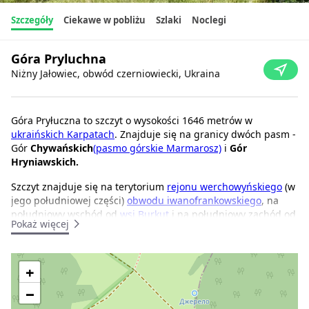
Szczegóły
Ciekawe w pobliżu
Szlaki
Noclegi
Góra Pryluchna
Niżny Jałowiec, obwód czerniowiecki, Ukraina
Góra Pryłuczna to szczyt o wysokości 1646 metrów w
ukraińskich Karpatach
. Znajduje się na granicy dwóch pasm -
Gór
Chywańskich
(pasmo górskie Marmarosz)
i
Gór
Hryniawskich.
Szczyt znajduje się na terytorium
rejonu werchowyńskiego
(w
jego południowej części)
obwodu iwanofrankowskiego
, na
południowy wschód od
wsi Burkut
i na południowy zachód od
Pokaż więcej
wsi Niżni Jałowiec
.
Pryłuczna znajduje się w zachodniej części lokalnego pasma
górskiego o tej samej nazwie (Grzbiet Pryłuczny), które
+
oddziela dorzecza Białego i Czarnego Czeremoszu.
−
Południowo-wschodnie zbocza szczytu są dość strome i