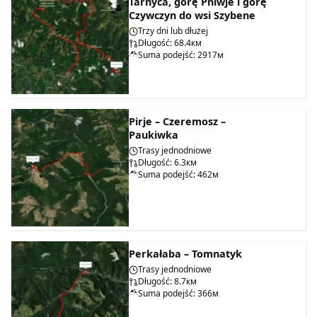
Tarnyca, górę Pniwje i górę
Czywczyn do wsi Szybene
Trzy dni lub dłużej
Długość: 68.4км
Suma podejść: 2917м
Pirje – Czeremosz –
Paukiwka
Trasy jednodniowe
Długość: 6.3км
Suma podejść: 462м
Perkałaba – Tomnatyk
Trasy jednodniowe
Długość: 8.7км
Suma podejść: 366м