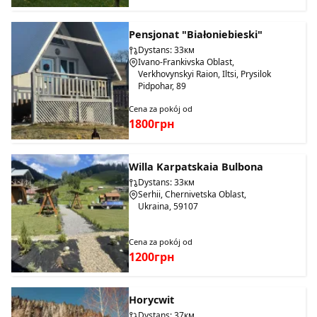
Pensjonat "Białoniebieski"
Dystans: 33км
Ivano-Frankivska Oblast,
Verkhovynskyi Raion, Iltsi, Prysilok
Pidpohar, 89
Cena za pokój od
1800грн
Willa Karpatskaia Bulbona
Dystans: 33км
Serhii, Chernivetska Oblast,
Ukraina, 59107
Cena za pokój od
1200грн
Horycwit
Dystans: 37км