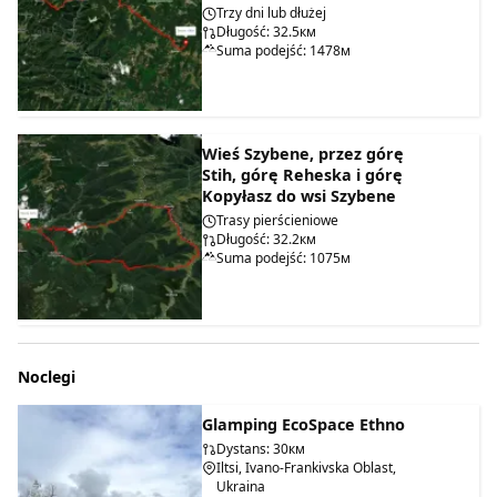
Trzy dni lub dłużej
Długość: 32.5км
Suma podejść: 1478м
Wieś Szybene, przez górę
Stih, górę Reheska i górę
Kopyłasz do wsi Szybene
Trasy pierścieniowe
Długość: 32.2км
Suma podejść: 1075м
Noclegi
Glamping EcoSpace Ethno
Dystans: 30км
Iltsi, Ivano-Frankivska Oblast,
Ukraina