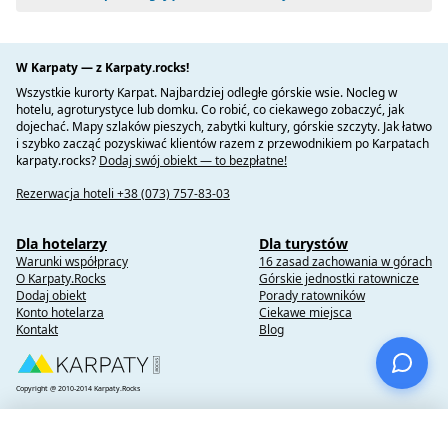
W Karpaty — z Karpaty.rocks!
Wszystkie kurorty Karpat. Najbardziej odległe górskie wsie. Nocleg w
hotelu, agroturystyce lub domku. Co robić, co ciekawego zobaczyć, jak
dojechać. Mapy szlaków pieszych, zabytki kultury, górskie szczyty. Jak łatwo
i szybko zacząć pozyskiwać klientów razem z przewodnikiem po Karpatach
karpaty.rocks?
Dodaj swój obiekt — to bezpłatne!
Rezerwacja hoteli +38 (073) 757-83-03
Dla hotelarzy
Dla turystów
Warunki współpracy
16 zasad zachowania w górach
O Karpaty.Rocks
Górskie jednostki ratownicze
Dodaj obiekt
Porady ratowników
Konto hotelarza
Ciekawe miejsca
Kontakt
Blog
Copyright @ 2010-2014 Karpaty.Rocks