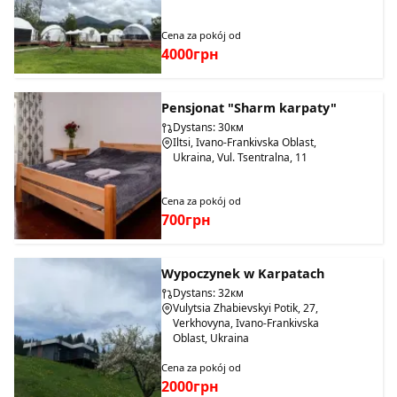
Cena za pokój od
4000грн
Pensjonat "Sharm karpaty"
Dystans: 30км
Iltsi, Ivano-Frankivska Oblast,
Ukraina, Vul. Tsentralna, 11
Cena za pokój od
700грн
Wypoczynek w Karpatach
Dystans: 32км
Vulytsia Zhabievskyi Potik, 27,
Verkhovyna, Ivano-Frankivska
Oblast, Ukraina
Cena za pokój od
2000грн