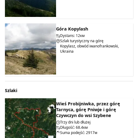
Góra Kopylash
Dystans: 12км
Szlak turystyczny na górę
Kopylasz, obwód iwanofrankowski,
Ukraina
Szlaki
Wieś Probijniwka, przez górę
Tarnyca, górę Pniwje i górę
Czywczyn do wsi Szybene
Trzy dni lub dłużej
Długość: 68.4км
Suma podejść: 2917м