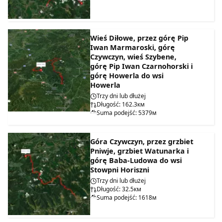
Wieś Diłowe, przez górę Pip
Iwan Marmaroski, górę
Czywczyn, wieś Szybene,
górę Pip Iwan Czarnohorski i
górę Howerla do wsi
Howerla
Trzy dni lub dłużej
Długość: 162.3км
Suma podejść: 5379м
Góra Czywczyn, przez grzbiet
Pniwje, grzbiet Watunarka i
górę Baba-Ludowa do wsi
Stowpni Horiszni
Trzy dni lub dłużej
Długość: 32.5км
Suma podejść: 1618м