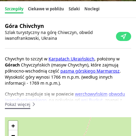
Szczegóły
Ciekawe w pobliżu
Szlaki
Noclegi
Góra Chivchyn
Szlak turystyczny na górę Chiwczyn, obwód
iwanofrankowski, Ukraina
Chyvchyn to szczyt w
Karpatach Ukraińskich
, położony w
Górach
Chyvczyńskich (masyw Chyvchyn), które zajmują
północno-wschodnią część
pasma górskiego Marmarosz
.
Wysokość góry wynosi 1766 m n.p.m. (według innych
informacji - 1769 m n.p.m.).
Chyvchyn znajduje się w powiecie
werchowyńskim
obwodu
iwanofrankowskiego
, na południe od
wsi Burkut
, znanej z
Pokaż więcej
wód mineralnych Borjomi i Essentuki oraz unikalnych
hydrologicznych i botanicznych pomników przyrody.
Podnóża i stoki Chyvchyn do wysokości 1300-1400 m n.p.m.
+
pokryte są wielowiekowymi lasami, a powyżej tego poziomu -
−
łąkami z roślinnością alpejską i krzewami.