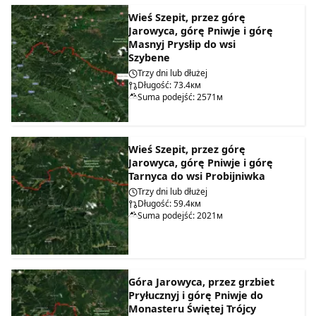
Wieś Szepit, przez górę
Jarowyca, górę Pniwje i górę
Masnyj Prysłip do wsi
Szybene
Trzy dni lub dłużej
Długość: 73.4км
Suma podejść: 2571м
Wieś Szepit, przez górę
Jarowyca, górę Pniwje i górę
Tarnyca do wsi Probijniwka
Trzy dni lub dłużej
Długość: 59.4км
Suma podejść: 2021м
Góra Jarowyca, przez grzbiet
Pryłucznyj i górę Pniwje do
Monasteru Świętej Trójcy