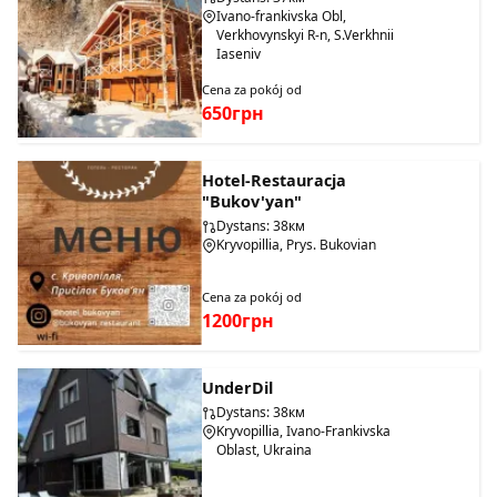
Ivano-frankivska Obl,
Verkhovynskyi R-n, S.Verkhnii
Iaseniv
Cena za pokój od
650грн
Hotel-Restauracja
"Bukov'yan"
Dystans: 38км
Kryvopillia, Prys. Bukovian
Cena za pokój od
1200грн
UnderDil
Dystans: 38км
Kryvopillia, Ivano-Frankivska
Oblast, Ukraina