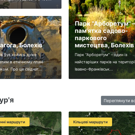
Парк "Арборетум" 
пам’ятка садово-
паркового
агога, Болехів
мистецтва, Болехів
ів був колись дуже
Парк "Арборетум" – один із
атим в етнічному плані
найстаріших парків на територі
ком. Про це свідчат...
Івавно-Франківськ...
ур'я
Переглянути в
нні маршрути
Кільцеві маршрути