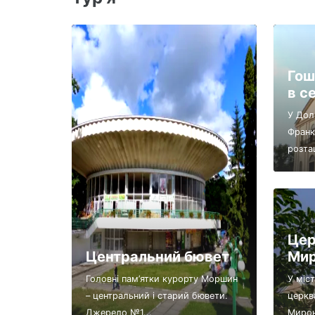
Гош
в с
У Дол
Франк
розта
Цер
Центральний бювет
Мир
Головні пам’ятки курорту Моршин
У міс
– центральний і старий бювети.
церкв
Джерело №1...
Мирон