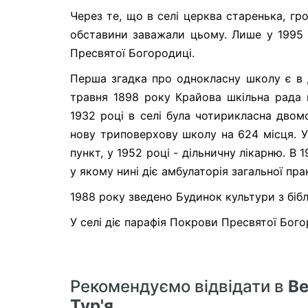
Через те, що в селі церква старенька, гр
обставини заважали цьому. Лише у 1995 
Пресвятої Богородиці.
Перша згадка про однокласну школу є в 
травня 1898 року Крайова шкільна рада 
1932 році в селі була чотирикласна двом
нову триповерхову школу на 624 місця. 
пункт, у 1952 році - дільничну лікарню. В 
у якому нині діє амбулаторія загальної пр
1988 року зведено Будинок культури з бібл
У селі діє парафія Покрови Пресвятої Бого
Рекомендуємо відвідати в
В
Тур'я