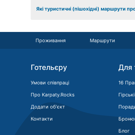
Які туристичні (пішохідні) маршрути пр
Проживання
Маршрути
Готельєру
Для 
Умови співпраці
16 Пра
Про Karpaty.Rocks
Гірськ
Додати об'єкт
Поради
Контакти
Бронюв
Блог