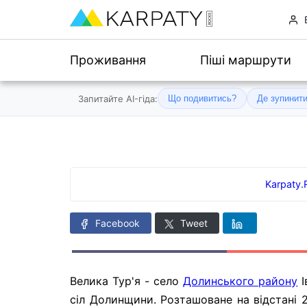
Проживання
Піші маршрути
Запитайте AI-гіда:
Що подивитись?
Де зупинит
Karpaty
Facebook
Tweet
Велика Тур'я - село
Долинського району
І
сіл Долинщини. Розташоване на відстані 