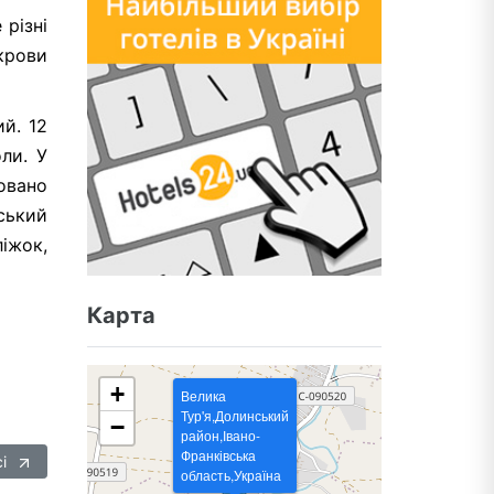
 різні
крови
й. 12
ли. У
овано
ський
ліжок,
Карта
+
Велика
Тур'я,Долинський
−
район,Івано-
Франківська
сі
область,Україна