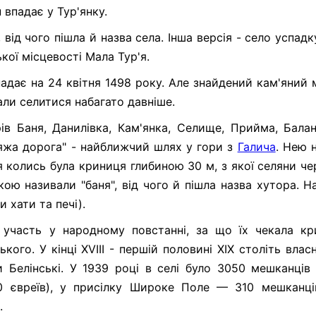
 впадає у Тур'янку.
від чого пішла й назва села. Інша версія - село успад
ької місцевості Мала Тур'я.
дає на 24 квітня 1498 року. Але знайдений кам'яний 
али селитися набагато давніше.
ів Баня, Данилівка, Кам'янка, Селище, Прийма, Балан
яжа дорога" - найближчий шлях у гори з
Галича
. Нею 
ня колись була криниця глибиною 30 м, з якої селяни ч
кою називали "баня", від чого й пішла назва хутора. Н
 хати та печі).
 участь у народному повстанні, за що їх чекала кр
кого. У кінці XVIII - першій половині ХІХ століть вла
и Белінські. У 1939 році в селі було 3050 мешканців 
270 євреїв), у присілку Широке Поле — 310 мешканці
.