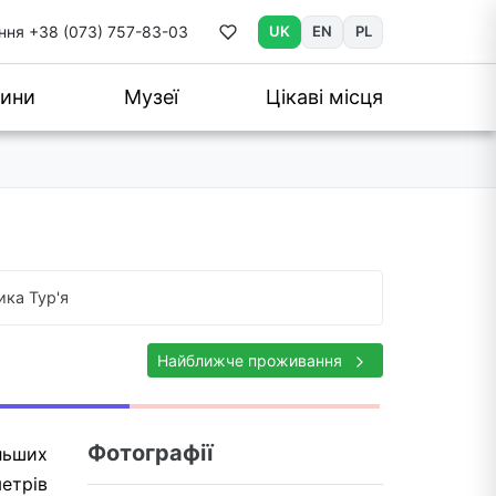
ння
+38 (073) 757-83-03
UK
EN
PL
ини
Музеї
Цікаві місця
ика Тур'я
Найближче проживання
Фотографії
ільших
метрів