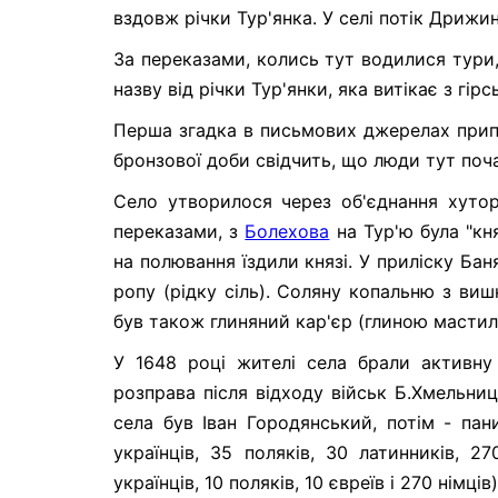
вздовж річки Тур'янка. У селі потік Дрижин
За переказами, колись тут водилися тури, 
назву від річки Тур'янки, яка витікає з гірс
Перша згадка в письмових джерелах припа
бронзової доби свідчить, що люди тут поч
Село утворилося через об'єднання хутор
переказами, з
Болехова
на Тур'ю була "кн
на полювання їздили князі. У приліску Ба
ропу (рідку сіль). Соляну копальню з виш
був також глиняний кар'єр (глиною мастили
У 1648 році жителі села брали активну
розправа після відходу військ Б.Хмельниць
села був Іван Городянський, потім - пан
українців, 35 поляків, 30 латинників, 
українців, 10 поляків, 10 євреїв і 270 німців)