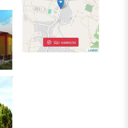
Що навколо
Leaflet
л...