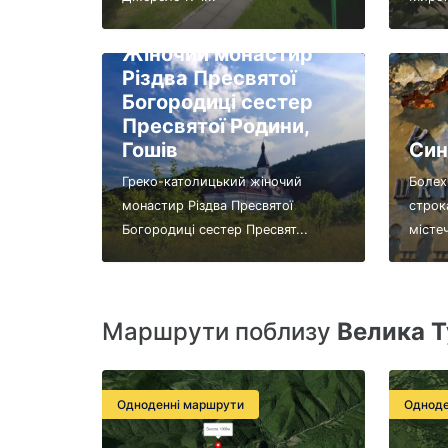
Жіночий монастир
Різдва Пресвятої
Богородиці сестер
Пресвятої Родини,
Гошів
Син
Греко-католицький жіночий
Болех
монастир Різдва Пресвятої
строк
Богородиці сестер Пресвят...
містеч
Маршрути поблизу
Велика Т
Одноденні маршрути
Одноде