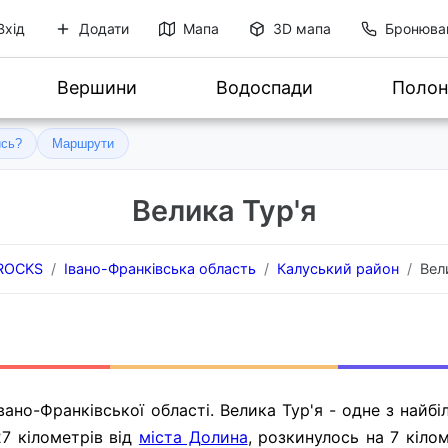
Вхід
Додати
Мапа
3D мапа
Бронюва
Вершини
Водоспади
Полон
ись?
Маршрути
Велика Тур'я
.ROCKS
Івано-Франківська область
Калуський район
Вел
вано-Франківської області. Велика Тур'я - одне з найб
27 кілометрів від
міста Долина
, розкинулось на 7 кіло