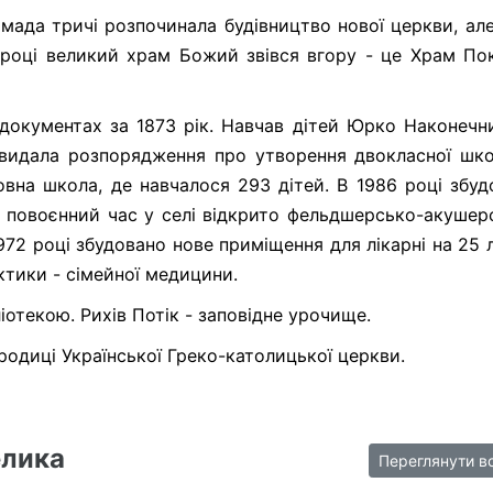
омада тричі розпочинала будівництво нової церкви, але
році великий храм Божий звівся вгору - це Храм По
документах за 1873 рік. Навчав дітей Юрко Наконечни
видала розпорядження про утворення двокласної шко
овна школа, де навчалося 293 дітей. В 1986 році збуд
У повоєнний час у селі відкрито фельдшерсько-акушер
1972 році збудовано нове приміщення для лікарні на 25 
актики - сімейної медицини.
іотекою. Рихів Потік - заповідне урочище.
родиці Української Греко-католицької церкви.
елика
Переглянути в