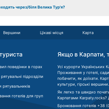
оходять через/біля Велика Тур'я?
Вершини
Цікаві місця
Карта
туриста
Якщо в Карпати, 
вил поведінки в горах
Усі курорти Українських Ка
Проживання у готелі, сади
і рятувальні підрозділи
побачити, як доїхати. Кар
культури, гірські вершини.
 рятувальників
Як легко та швидко почат
ання готелів для груп
Карпатами Karpaty.rocks?
Бронювання готелів +38 (