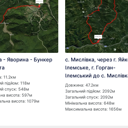
а - Яворина - Бункер
с. Мислівка, через г. Яйк
та
Ілемське, г. Горган-
Ілемський до с. Мислівк
: 11.2км
ий підйом: 118м
Довжина: 47.2км
ий спуск: 548м
Загальний підйом: 2092м
ьна висота: 597м
Загальний спуск: 2092м
льна висота: 1079м
Мінімальна висота: 648м
Максимальна висота: 1656м