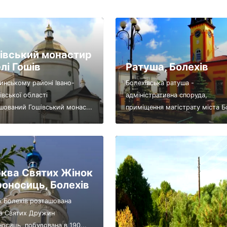
івський монастир
елі Гошів
Ратуша, Болехів
инському районі Івано-
Болехівська ратуша -
івської області
адміністративна споруда,
шований Гошівський монас...
приміщення магістрату міста Бо
ква Святих Жінок
оносиць, Болехів
ті Болехів розташована
а Святих Дружин
осиць, побудована в 190...