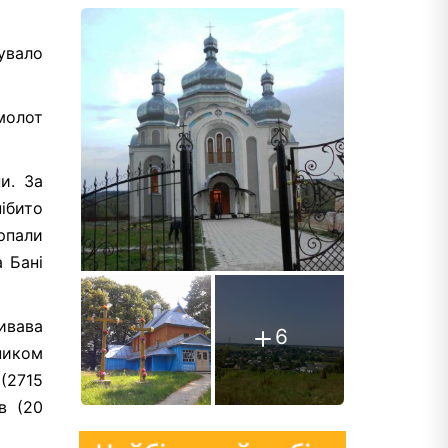
кувало
молот
и. За
нібито
ерпали
а Бані
ивава
6
сником
(2715
в (20