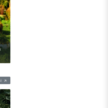
–
ї
сі