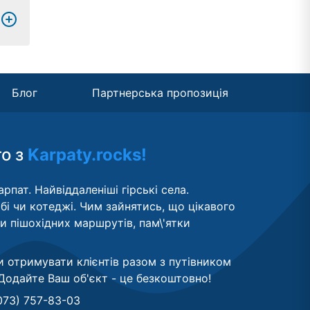
Блог
Партнерська пропозиція
то з
Karpaty.rocks!
рпат. Найвіддаленіші гірські села.
бі чи котеджі. Чим зайнятись, що цікавого
ти пішохідних маршрутів, пам\'ятки
и отримувати клієнтів разом з путівником
Додайте Ваш об'єкт - це безкоштовно
!
073) 757-83-03