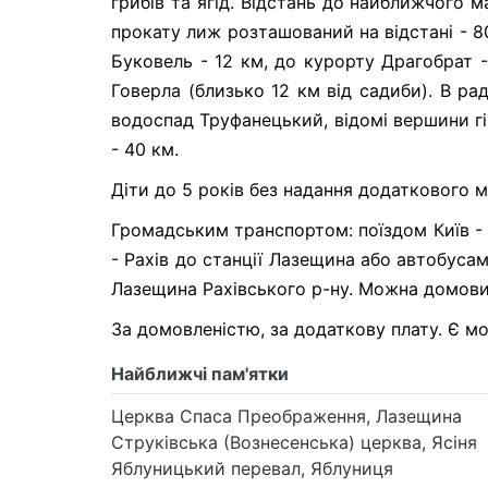
грибів та ягід. Відстань до найближчого м
прокату лиж розташований на відстані - 8
Буковель - 12 км, до курорту Драгобрат 
Говерла (близько 12 км від садиби). В рад
водоспад Труфанецький, відомі вершини гір
- 40 км.
Діти до 5 років без надання додаткового 
Громадським транспортом: поїздом Київ - Р
- Рахів до станції Лазещина або автобуса
Лазещина Рахівського р-ну. Можна домовит
За домовленістю, за додаткову плату. Є мо
Найближчі пам'ятки
Церква Спаса Преображення, Лазещина
Струківська (Вознесенська) церква, Ясіня
Яблуницький перевал, Яблуниця