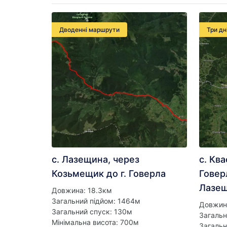
Дводенні маршрути
Три дн
с. Лазещина, через
с. Ква
Козьмещик до г. Говерла
Говер
Лазещ
Довжина: 18.3км
Загальний підйом: 1464м
Довжин
Загальний спуск: 130м
Загальн
Мінімальна висота: 700м
Загальн