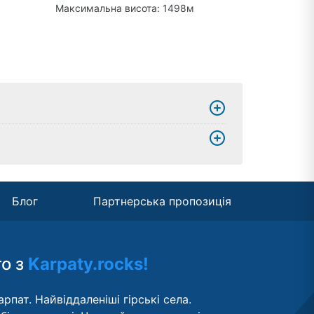
Максимальна висота: 1498м
Блог
Партнерська пропозиція
то з
Karpaty.rocks!
рпат. Найвіддаленіші гірські села.