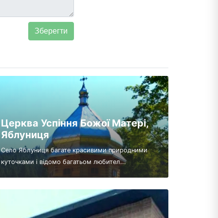
Церква Успіння Божої Матері,
Яблуниця
Село Яблуниця багате красивими природними
куточками і відомо багатьом любител...