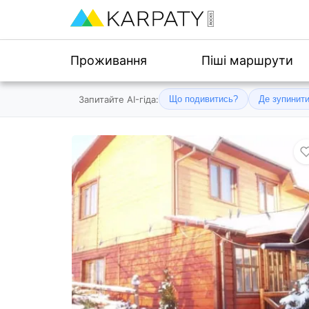
Проживання
Піші маршрути
Запитайте AI-гіда:
Що подивитись?
Де зупинит