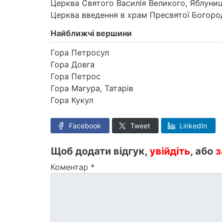
Церква Святого Василія Великого, Яблуни
Церква введення в храм Пресвятої Богоро
Найближчі вершини
Гора Петросул
Гора Довга
Гора Петрос
Гора Магура, Татарів
Гора Кукул
Facebook
Tweet
LinkedIn
Щоб додати відгук,
увійдіть
, або
з
Коментар
*