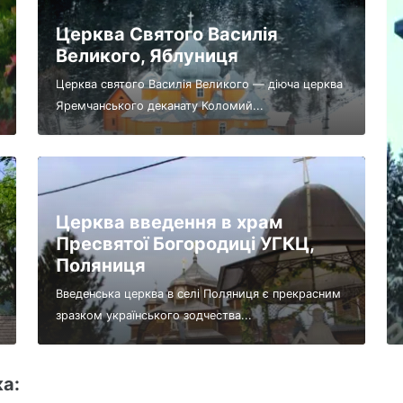
Церква Святого Василія
Великого, Яблуниця
Церква святого Василія Великого — діюча церква
Яремчанського деканату Коломий...
Церква введення в храм
Пресвятої Богородиці УГКЦ,
Поляниця
Введенська церква в селі Поляниця є прекрасним
зразком українського зодчества...
а: