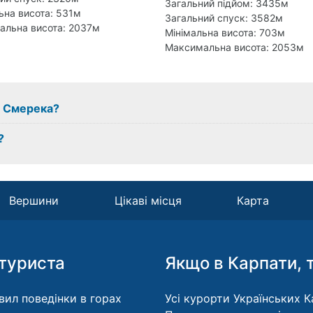
Загальний підйом: 3435м
ьна висота: 531м
Загальний спуск: 3582м
альна висота: 2037м
Мінімальна висота: 703м
Максимальна висота: 2053м
 з Смерека?
?
Вершини
Цікаві місця
Карта
туриста
Якщо в Карпати, 
вил поведінки в горах
Усі курорти Українських Ка