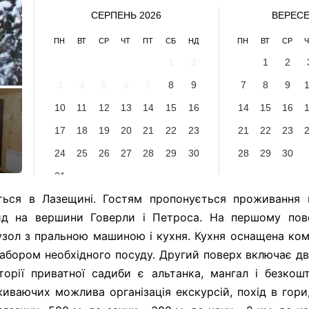
СЕРПЕНЬ 2026
ВЕРЕСЕ
ПН
ВТ
СР
ЧТ
ПТ
СБ
НД
ПН
ВТ
СР
Ч
1
2
1
2
3
4
5
6
7
8
9
7
8
9
10
11
12
13
14
15
16
14
15
16
17
18
19
20
21
22
23
21
22
23
24
25
26
27
28
29
30
28
29
30
31
ться в Лазещині. Гостям пропонується проживання
вид на вершини Говерли і Петроса. На першому пов
узол з пральною машиною і кухня. Кухня оснащена ко
абором необхідного посуду. Другий поверх включає дв
орії приватної садиби є альтанка, мангал і безкош
иваючих можлива організація екскурсій, похід в гори,