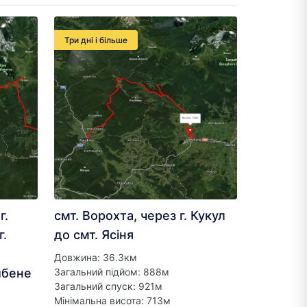
Три дні і більше
г.
смт. Ворохта, через г. Кукул
г.
до смт. Ясіня
Довжина: 36.3км
ибене
Загальний підйом: 888м
Загальний спуск: 921м
Мінімальна висота: 713м