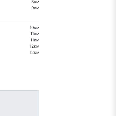
8км
9км
10км
11км
11км
12км
12км