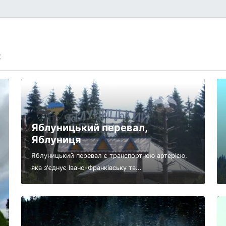
:
Яблуницький перевал,
Яблуниця
Яблуницький перевал є транспортною артерією,
яка з'єднує Івано-Франківську та...