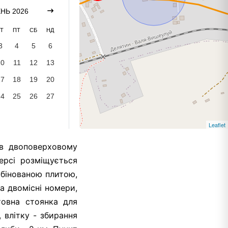
НЬ 2026
Т
ПТ
СБ
НД
3
4
5
6
10
11
12
13
17
18
19
20
24
25
26
27
Leaflet
 в двоповерховому
ерсі розміщується
мбінованою плитою,
а двомісні номери,
товна стоянка для
 влітку - збирання