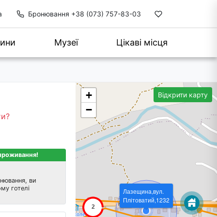
а
Бронювання
+38 (073) 757-83-03
ини
Музеї
Цікаві місця
+
Відкрити карту
−
ти?
 проживання!
нювання, ви
му готелі
Лазещина,вул.
Плітоватий,1232