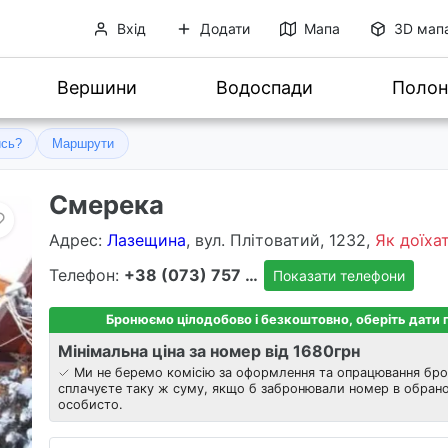
Вхід
Додати
Мапа
3D мап
Вершини
Водоспади
Полон
ись?
Маршрути
Смерека
Адрес
:
Лазещина
, вул. Плітоватий, 1232,
Як доїха
Телефон:
+38 (073) 757 8303
Показати телефони
Бронюємо цілодобово і безкоштовно, оберіть дати
Мінімальна ціна за номер від 1680
грн
Ми не беремо комісію за оформлення та опрацювання бро
сплачуєте таку ж суму, якщо б забронювали номер в обрано
особисто.