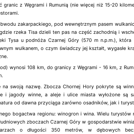
ść granic z Węgrami i Rumunią (nie więcej niż 15-20 kilom
estorami.
i obwodu zakarpackiego, pod wewnętrznym pasem wulkan
gdzie rzeka Tisa dzieli ten pas na część zachodnią i wsch
eki Tysa u podnóża Czarnej Góry (570 m n.p.m.), która
ywnym wulkanem, o czym świadczy jej kształt, wygasłe kra
zne.
od) wynosi 108 km, do granicy z Węgrami - 16 km, z Rum
m.
e na swoją nazwę. Zbocza Chornej Hory pokryte są winn
e i jagody winne, a aleje i ulice miasta wyłożone są s
natura od dawna przyciąga zarówno osadników, jak i turys
nego bogactwa regionu: winogron i wina. Wielu turystów
ołudniowych zboczach Czarnej Góry w gospodarstwie wini
rytarzach o długości 350 metrów, w dębowych bec