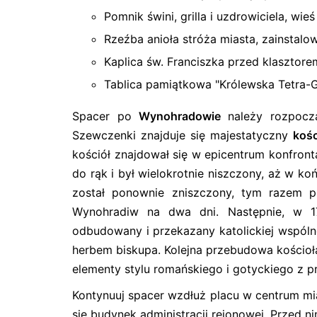
Pomnik świni, grilla i uzdrowiciela, wieś
Rzeźba anioła stróża miasta, zainstalo
Kaplica św. Franciszka przed klaszto
Tablica pamiątkowa "Królewska Tetra-G
Spacer po
Wynohradowie
należy rozpocz
Szewczenki znajduje się majestatyczny
kośc
kościół znajdował się w epicentrum konfronta
do rąk i był wielokrotnie niszczony, aż w ko
został ponownie zniszczony, tym razem pr
Wynohradiw na dwa dni. Następnie, w 17
odbudowany i przekazany katolickiej wspóln
herbem biskupa. Kolejna przebudowa kościoła
elementy stylu romańskiego i gotyckiego z 
Kontynuuj spacer wzdłuż placu w centrum mia
się budynek administracji rejonowej. Przed 