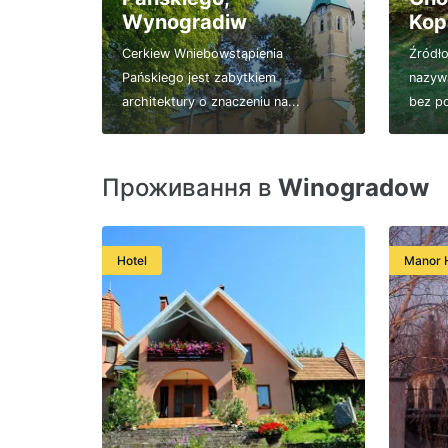
Wynogradiw
Kop
Cerkiew Wniebowstąpienia
Źródło
Pańskiego jest zabytkiem
nazywa
architektury o znaczeniu na...
bez po
Проживання в
Winogradow
Hotel
Manor 