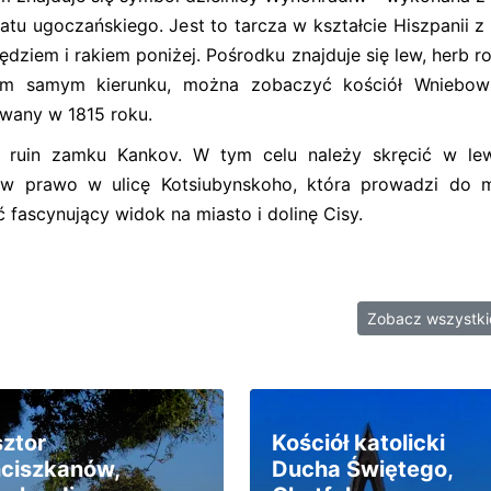
atu ugoczańskiego. Jest to tarcza w kształcie Hiszpanii z 
ędziem i rakiem poniżej. Pośrodku znajduje się lew, herb 
tym samym kierunku, można zobaczyć kościół Wniebowz
owany w 1815 roku.
ruin zamku Kankov. W tym celu należy skręcić w le
 w prawo w ulicę Kotsiubynskoho, która prowadzi do 
fascynujący widok na miasto i dolinę Cisy.
Zobacz wszystk
sztor
Kościół katolicki
nciszkanów,
Ducha Świętego,