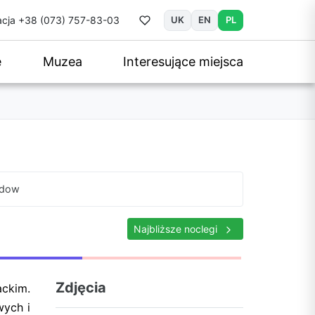
cja
+38 (073) 757-83-03
UK
EN
PL
e
Muzea
Interesujące miejsca
adow
Najbliższe noclegi
Zdjęcia
ackim.
wych i