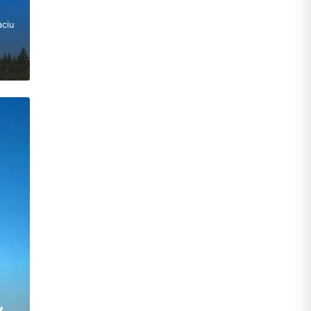
aciu
,