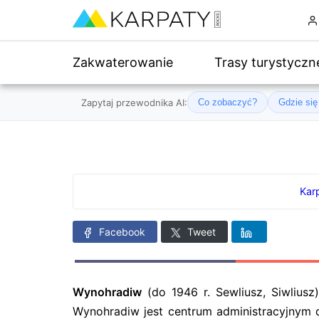
Zakwaterowanie
Trasy turystyczn
Zapytaj przewodnika AI:
Co zobaczyć?
Gdzie si
Kar
Facebook
Tweet
Wynohradiw
(do 1946 r. Sewliusz, Siwlius
Wynohradiw jest centrum administracyjnym d