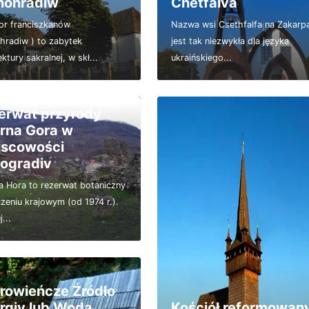
ohradiw
Chetfalva
or franciszkanów
Nazwa wsi Csethfalfa na Zakarp
hradiw ) to zabytek
jest tak niezwykła dla języka
ektury sakralnej, w skł...
ukraińskiego...
erwat przyrody
rna Gora w
jscowości
ogradiv
 Hora to rezerwat botaniczny
zeniu krajowym (od 1974 r.).
...
rowieńcze Źródło
rgiv lub Woda
Kościół reformowany