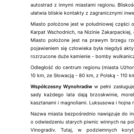
autostrad z innymi miastami regionu. Blisko
ułatwia bliskie kontakty z zagranicznymi inw
Miasto położone jest w południowej częśc
Karpat Wschodnich, na Nizinie Zakarpackiej, 
Miasto położone jest na prawym brzegu rz
pojawieniem się człowieka była niegdyś akt
rozrzucone duże kamienie - bomby wulkanic
Odległość do centrum regionu (miasta Użhor
10 km, ze Słowacją - 80 km, z Polską - 110 k
Współczesny Wynohradiw
w pełni zasługuj
sady każdego lata dają brzoskwinie, morel
kasztanami i magnoliami. Luksusowa i hojna 
Nazwa miasta bezpośrednio nawiązuje do in
o odwiedzeniu starych piwnic winnych na p
Vinogradiv. Tutaj, w podziemnych ko