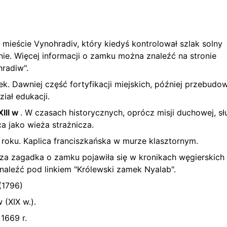
 w mieście Vynohradiv, który kiedyś kontrolował szlak solny
inie. Więcej informacji o zamku można znaleźć na stronie
radiw".
wiek. Dawniej część fortyfikacji miejskich, później przebudo
iał edukacji.
 XIII w
. W czasach historycznych, oprócz misji duchowej, sł
a jako wieża strażnicza.
 roku. Kaplica franciszkańska w murze klasztornym.
za zagadka o zamku pojawiła się w kronikach węgierskich
aleźć pod linkiem "Królewski zamek Nyalab".
(1796)
(XIX w.).
1669 r.