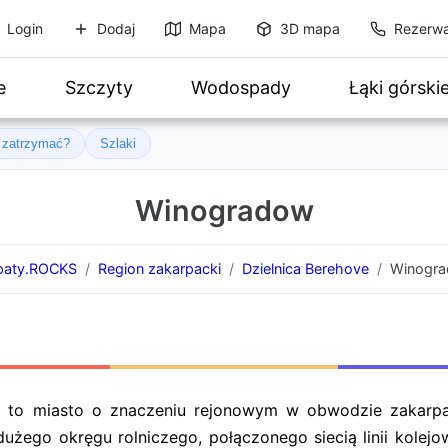
Login
Dodaj
Mapa
3D mapa
Rezerwa
e
Szczyty
Wodospady
Łąki górski
ę zatrzymać?
Szlaki
Winogradow
paty.ROCKS
Region zakarpacki
Dzielnica Berehove
Winogr
z) to miasto o znaczeniu rejonowym w obwodzie zakarp
użego okręgu rolniczego, połączonego siecią linii kolejo