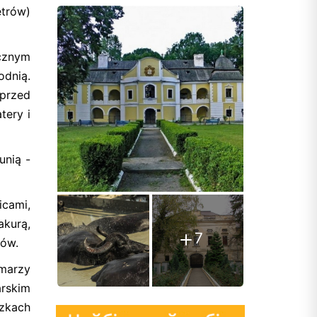
etrów)
icznym
odnią.
 przed
tery i
unią -
icami,
akurą,
7
tów.
 marzy
arskim
zkach