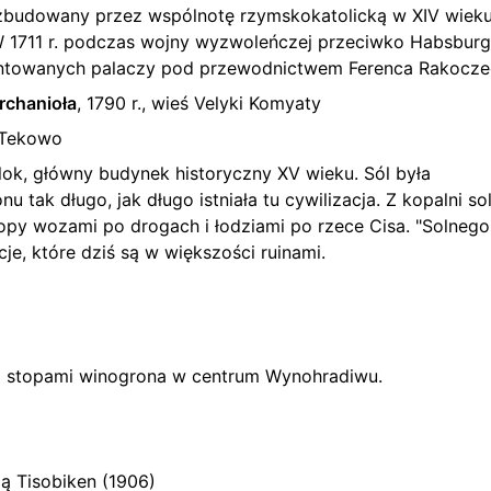
 zbudowany przez wspólnotę rzymskokatolicką w XIV wieku,
 W 1711 r. podczas wojny wyzwoleńczej przeciwko Habsbur
buntowanych palaczy pod przewodnictwem Ferenca Rakoczeg
rchanioła
, 1790 r., wieś Velyki Komyaty
ś Tekowo
ok, główny budynek historyczny XV wieku. Sól była
tak długo, jak długo istniała tu cywilizacja. Z kopalni so
opy wozami po drogach i łodziami po rzece Cisa. "Solnego
acje, które dziś są w większości ruinami.
ą stopami winogrona w centrum Wynohradiwu.
ą Tisobiken (1906)