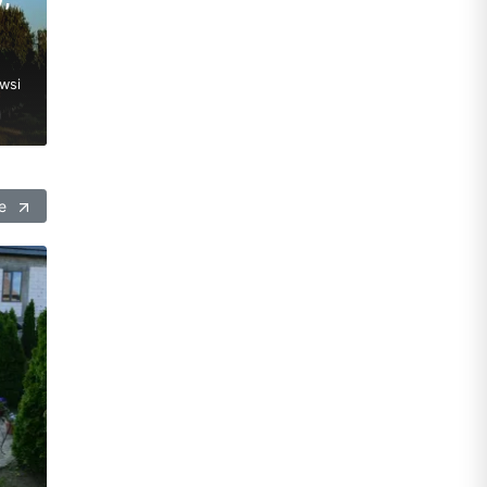
wsi
ie