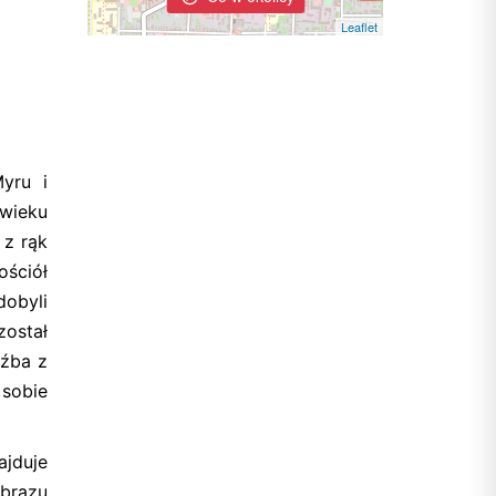
Leaflet
yru i
wieku
 z rąk
ościół
obyli
ostał
eźba z
 sobie
ajduje
 brązu