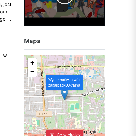
 jest
gom
o II.
Mapa
li w
+
−
Wynohradiw,obwód
zakarpacki,Ukraina
Co w okolicy