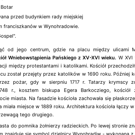
 Botar
wana przed budynkiem rady miejskiej
rem franciszkanów w Wynohradowie.
ospel".
ąć od jego centrum, gdzie na placu między ulicami M
iół Wniebowstąpienia Pańskiego z XV-XVI wieku.
W XVI 
cji między protestantami i katolikami. Kościół przechodził
ńcu został przejęty przez katolików w 1690 roku. Później k
zez pożar, gdy w sierpniu 1717 r. Tatarzy krymscy zd
48 r., kosztem biskupa Egera Barkocziego, kościół z
ocie miasta. Na fasadzie kościoła zachowała się płaskorz
 miała miejsce w 1889 roku. Architektura kościoła łączy w
przewagą tego drugiego.
sta do pomnika żołnierzy radzieckich. Po lewej stronie zn
nim znajduje się symbol dzielnicy Wynohradiw - wykonana z