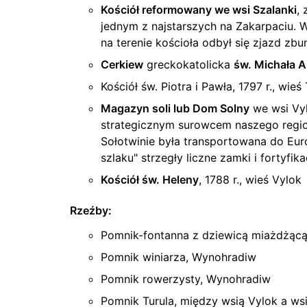
Kościół reformowany we wsi Szalanki
,
jednym z najstarszych na Zakarpaciu.
na terenie kościoła odbył się zjazd z
Cerkiew
greckokatolicka
św. Michała A
Kościół św. Piotra i Pawła, 1797 r., wie
Magazyn soli lub Dom Solny
we wsi Vyl
strategicznym surowcem naszego regionu 
Sołotwinie była transportowana do Eur
szlaku" strzegły liczne zamki i fortyfik
Kościół św. Heleny
, 1788 r., wieś Vylok
Rzeźby:
Pomnik-fontanna z dziewicą miażdżąc
Pomnik winiarza, Wynohradiw
Pomnik rowerzysty, Wynohradiw
Pomnik Turula, między wsią Vylok a wsi