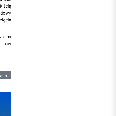
kiścią
rodowy
ięcia
wo na
murów
ie