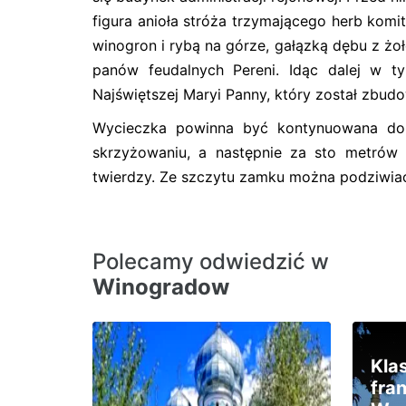
figura anioła stróża trzymającego herb komit
winogron i rybą na górze, gałązką dębu z żoł
panów feudalnych Pereni. Idąc dalej w 
Najświętszej Maryi Panny, który został zbud
Wycieczka powinna być kontynuowana do 
skrzyżowaniu, a następnie za sto metrów
twierdzy. Ze szczytu zamku można podziwiać 
Polecamy odwiedzić w
Winogradow
Kla
fra