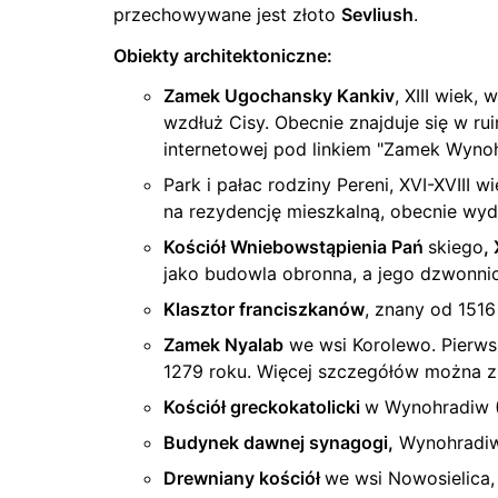
przechowywane jest złoto
Sevliush
.
Obiekty architektoniczne:
Zamek Ugochansky Kankiv
, XIII wiek,
wzdłuż Cisy. Obecnie znajduje się w ru
internetowej pod linkiem "Zamek Wynoh
Park i pałac rodziny Pereni, XVI-XVIII 
na rezydencję mieszkalną, obecnie wydz
Kościół Wniebowstąpienia Pań
skiego
,
jako budowla obronna, a jego dzwonnic
Klasztor franciszkanów
, znany od 1516
Zamek Nyalab
we wsi Korolewo. Pierws
1279 roku. Więcej szczegółów można zn
Kościół greckokatolicki
w Wynohradiw 
Budynek dawnej synagogi,
Wynohradiw 
Drewniany kościół
we wsi Nowosielica, 