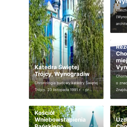
Wyn
Klaszt
(Wyno
archit
Rez
Cho
mie
Katedra Świętej
Vyn
Trójcy, Wynogradiw
Chorna
Chronologia budowy katedry Świętej
o znac
Trójcy. 23 listopada 1991 r. - pr...
Znajduj
Kościół
Wniebowstąpienia
Uzd
Pańskiego,
Cho