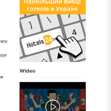
wany
użył
Wideo
 w