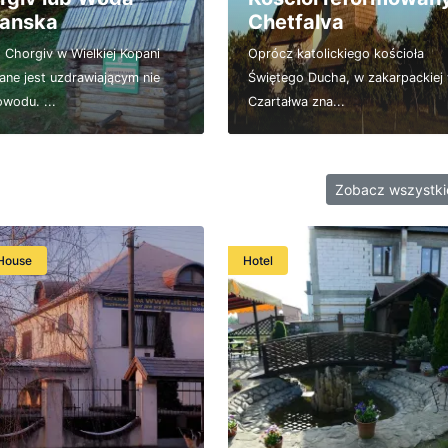
anska
Chetfalva
 Chorgiv w Wielkiej Kopani
Oprócz katolickiego kościoła
ne jest uzdrawiającym nie
Świętego Ducha, w zakarpackiej 
wodu. ...
Czartałwa zna...
Zobacz wszystk
House
Hotel