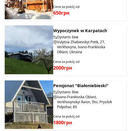
Cena za pokój od
650грн
Wypoczynek w Karpatach
Dystans: 6км
Vulytsia Zhabievskyi Potik, 27,
Verkhovyna, Ivano-Frankivska
Oblast, Ukraina
Cena za pokój od
2000грн
Pensjonat "Białoniebieski"
Dystans: 8км
Ivano-Frankivska Oblast,
Verkhovynskyi Raion, Iltsi, Prysilok
Pidpohar, 89
Cena za pokój od
1800грн