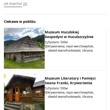
Zwiedzanie z przewodnikiem: indywidualne - 100 UAH,
Jak dojechać
grupowe - 15 UAH od osoby, dla grup dziecięcych - 15 UAH od
osoby. Koszt i godziny otwarcia mogą ulec zmianie.
Ciekawe w pobliżu
Muzeum Huculskiej
Gospodyni w Huculszczyźnie
Dystans: 500м
Kryworiwnia, rejon werchowyński,
obwód iwanofrankowski, Ukraina
Muzeum Literatury i Pamięci
Iwana Franki, Kryworiwnia
Dystans: 500м
Kryworiwnia, rejon werchowyński,
obwód iwanofrankowski, Ukraina