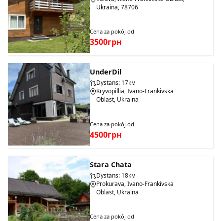
Ukraina, 78706
Cena za pokój od
3500грн
UnderDil
Dystans: 17км
Kryvopillia, Ivano-Frankivska
Oblast, Ukraina
Cena za pokój od
4500грн
Stara Chata
Dystans: 18км
Prokurava, Ivano-Frankivska
Oblast, Ukraina
Cena za pokój od