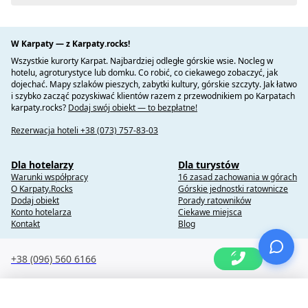
W Karpaty — z Karpaty.rocks!
Wszystkie kurorty Karpat. Najbardziej odległe górskie wsie. Nocleg w
hotelu, agroturystyce lub domku. Co robić, co ciekawego zobaczyć, jak
dojechać. Mapy szlaków pieszych, zabytki kultury, górskie szczyty. Jak łatwo
i szybko zacząć pozyskiwać klientów razem z przewodnikiem po Karpatach
karpaty.rocks?
Dodaj swój obiekt — to bezpłatne!
Rezerwacja hoteli +38 (073) 757-83-03
Dla hotelarzy
Dla turystów
Warunki współpracy
16 zasad zachowania w górach
O Karpaty.Rocks
Górskie jednostki ratownicze
Dodaj obiekt
Porady ratowników
Konto hotelarza
Ciekawe miejsca
Kontakt
Blog
+38 (096) 560 6166
Copyright @ 2010-2014 Karpaty.Rocks