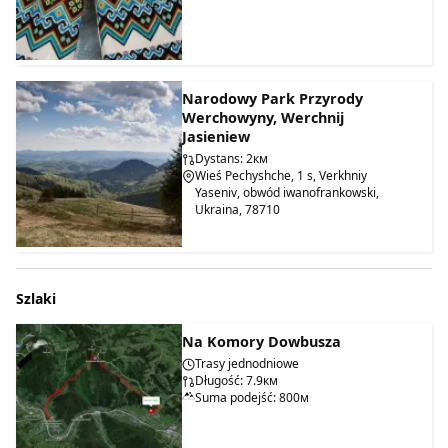
Narodowy Park Przyrody
Werchowyny, Werchnij
Jasieniew
Dystans: 2км
Wieś Pechyshche, 1 s, Verkhniy
Yaseniv, obwód iwanofrankowski,
Ukraina, 78710
Szlaki
Na Komory Dowbusza
Trasy jednodniowe
Długość: 7.9км
Suma podejść: 800м