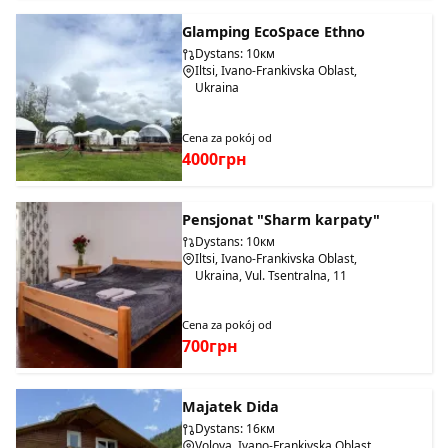
Glamping EcoSpace Ethno
Dystans: 10км
Iltsi, Ivano-Frankivska Oblast,
Ukraina
Cena za pokój od
4000грн
Pensjonat "Sharm karpaty"
Dystans: 10км
Iltsi, Ivano-Frankivska Oblast,
Ukraina, Vul. Tsentralna, 11
Cena za pokój od
700грн
Majatek Dida
Dystans: 16км
Volova, Ivano-Frankivska Oblast,