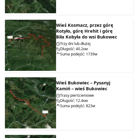
Wieś Kosmacz, przez górę
Rotyło, górę Hrehit i górę
Biła Kobyła do wsi Bukowec
Trzy dni lub dłużej
Długość: 40.2км
Suma podejść: 1739м
Wieś Bukowiec – Pysanyj
Kamiń – wieś Bukowiec
Trasy pierścieniowe
Długość: 12.4км
Suma podejść: 823м