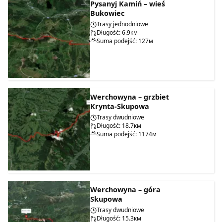
Pysanyj Kamiń – wieś
Bukowiec
Trasy jednodniowe
Długość: 6.9км
Suma podejść: 127м
Werchowyna – grzbiet
Krynta-Skupowa
Trasy dwudniowe
Długość: 18.7км
Suma podejść: 1174м
Werchowyna – góra
Skupowa
Trasy dwudniowe
Długość: 15.3км