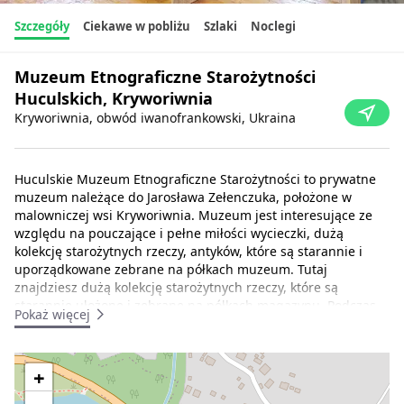
Szczegóły
Ciekawe w pobliżu
Szlaki
Noclegi
Muzeum Etnograficzne Starożytności
Huculskich, Kryworiwnia
Kryworiwnia, obwód iwanofrankowski, Ukraina
Huculskie Muzeum Etnograficzne Starożytności to prywatne
muzeum należące do Jarosława Zełenczuka, położone w
malowniczej wsi Kryworiwnia. Muzeum jest interesujące ze
względu na pouczające i pełne miłości wycieczki, dużą
kolekcję starożytnych rzeczy, antyków, które są starannie i
uporządkowane zebrane na półkach muzeum. Tutaj
znajdziesz dużą kolekcję starożytnych rzeczy, które są
starannie ułożone i zebrane na półkach magazynu. Podczas
Pokaż więcej
otwarcia muzeum zaprezentowano dokładną replikę
unikalnej fajki huculskiej kobiety Czukuty, której zdjęcie
zdobyło Grand Prix na wystawie w Paryżu w 1931 roku.
+
W muzeum można również zapoznać się z kolekcją rzeczy z I i