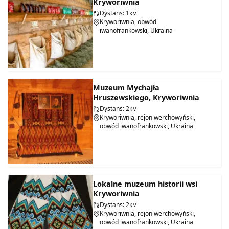
Kryworiwnia
Dystans: 1км
Kryworiwnia, obwód
iwanofrankowski, Ukraina
Muzeum Mychajła
Hruszewskiego, Kryworiwnia
Dystans: 2км
Kryworiwnia, rejon werchowyński,
obwód iwanofrankowski, Ukraina
Lokalne muzeum historii wsi
Kryworiwnia
Dystans: 2км
Kryworiwnia, rejon werchowyński,
obwód iwanofrankowski, Ukraina