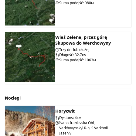
Suma podejść: 980м
Wieś Zełene, przez górę
Skupowa do Werchowyny
Trzy dni lub dłużej
Długość: 32.7км
Suma podejść: 1063м
Noclegi
Horycwit
Dystans: 4км
Ivano-frankivska Obl,
Verkhovynskyi R-n, S.Verkhnii
Iaseniv