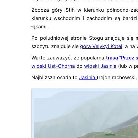
Zbocza góry Stih w kierunku północno-za
kierunku wschodnim i zachodnim są bardzie
łąkami.
Po południowej stronie Stogu znajduje się 
szczytu znajduje się
góra Velykyi Kotel
, a na
Warto zauważyć, że popularna
trasa "Przez
wioski Ust-Chorna
do
wioski Jasinia
(lub w p
Najbliższa osada to
Jasinia
(rejon rachowski