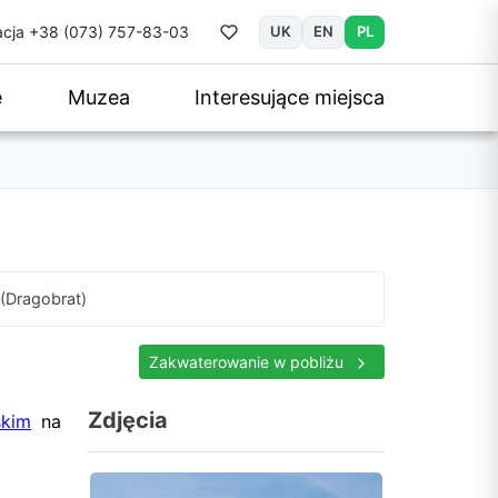
cja
+38 (073) 757-83-03
UK
EN
PL
e
Muzea
Interesujące miejsca
(Dragobrat)
Zakwaterowanie w pobliżu
Zdjęcia
skim
na