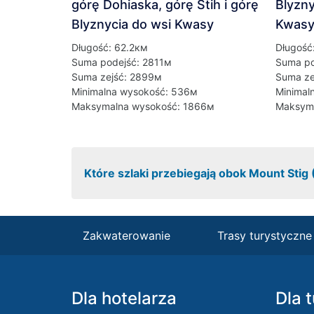
górę Dohiaska, górę Stih i górę
Blyzny
Blyznycia do wsi Kwasy
Kwas
Długość: 62.2км
Długość
Suma podejść: 2811м
Suma po
Suma zejść: 2899м
Suma ze
Minimalna wysokość: 536м
Minimal
Maksymalna wysokość: 1866м
Maksyma
Które szlaki przebiegają obok Mount Stig
Zakwaterowanie
Trasy turystyczne
Dla hotelarza
Dla 