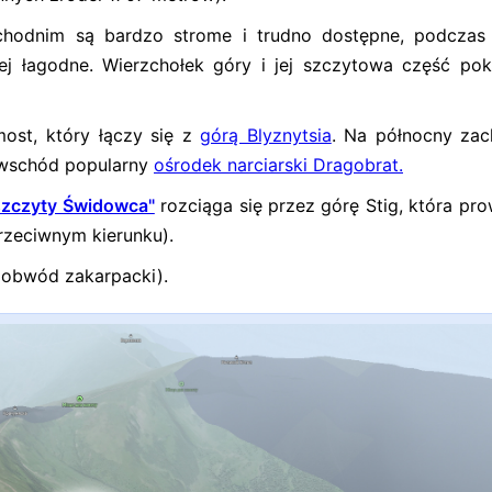
chodnim są bardzo strome i trudno dostępne, podcza
j łagodne. Wierzchołek góry i jej szczytowa część pok
most, który łączy się z
górą Blyznytsia
. Na północny za
 wschód popularny
ośrodek narciarski Dragobrat.
 szczyty Świdowca"
rozciąga się przez górę Stig, która pro
rzeciwnym kierunku).
, obwód zakarpacki).