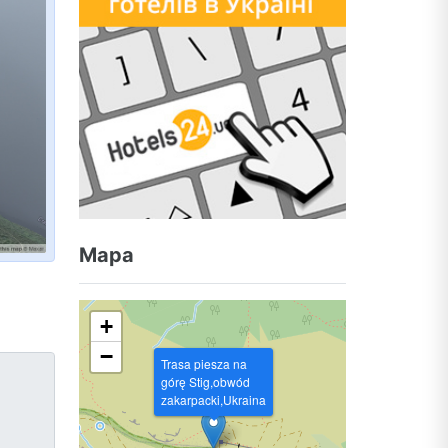
Mapa
+
−
Trasa piesza na
górę Stig,obwód
zakarpacki,Ukraina