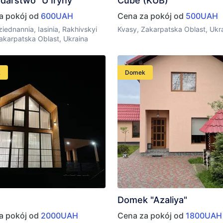
darstwo "U Iryny"
Cube (KUB)
a pokój od
600UAH
Cena za pokój od
500UAH
ziednannia, Iasinia, Rakhivskyi
Kvasy, Zakarpatska Oblast, Ukr
akarpatska Oblast, Ukraina
k
Domek
Domek "Azaliya"
a pokój od
2000UAH
Cena za pokój od
1800UAH