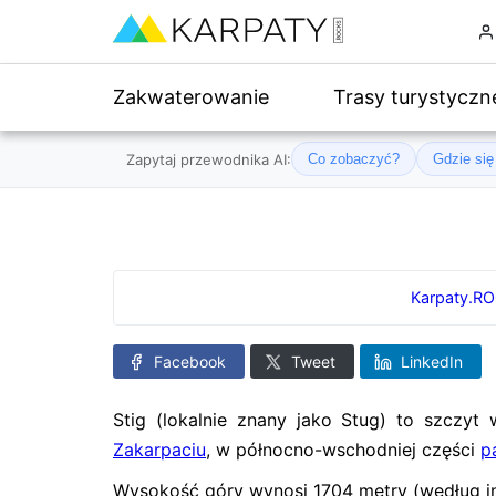
Zakwaterowanie
Trasy turystyczn
Zapytaj przewodnika AI:
Co zobaczyć?
Gdzie si
Karpaty.R
Facebook
Tweet
LinkedIn
Stig (lokalnie znany jako Stug) to szczyt
Zakarpaciu
, w północno-wschodniej części
p
Wysokość góry wynosi 1704 metry (według i