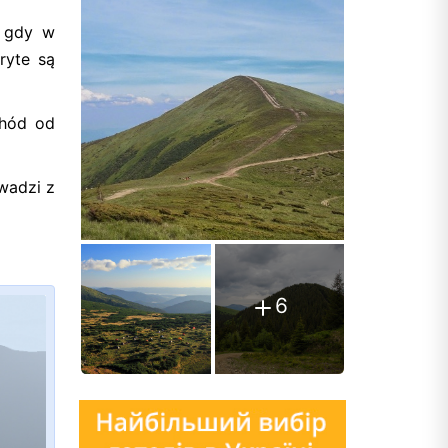
s gdy w
ryte są
chód od
wadzi z
6