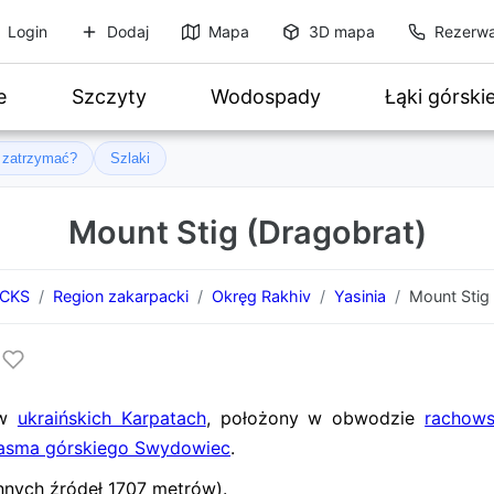
Login
Dodaj
Mapa
3D mapa
Rezerwa
e
Szczyty
Wodospady
Łąki górski
ę zatrzymać?
Szlaki
Mount Stig (Dragobrat)
OCKS
Region zakarpacki
Okręg Rakhiv
Yasinia
Mount Stig 
 w
ukraińskich Karpatach
, położony w obwodzie
rachow
asma górskiego Swydowiec
.
nnych źródeł 1707 metrów).