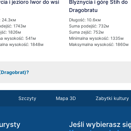
cia i jezioro Iwor do wsi
Blyznycia i górę Stih do
y
Dragobratu
: 24.3км
Długość: 10.6км
dejść: 1743м
Suma podejść: 732м
jść: 1826м
Suma zejść: 752м
na wysokość: 541м
Minimalna wysokość: 1335м
lna wysokość: 1848м
Maksymalna wysokość: 1860м
 (Dragobrat)?
Szczyty
Mapa 3D
Zabytki kultury
turysty
Jeśli wybierasz si