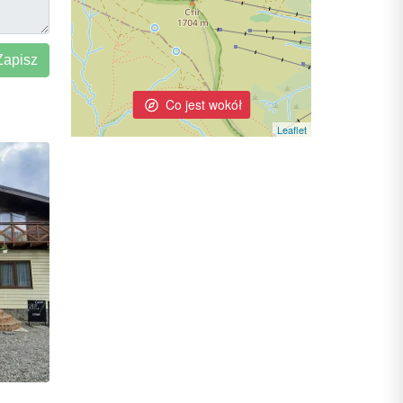
Co jest wokół
Leaflet