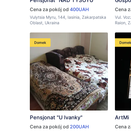
Pensjonat "NAD TYSOYU"
Gospo
Cena za pokój od
400UAH
Cena z
Vulytsia Myru, 144, Iasinia, Zakarpatska
Vul. Voz
Oblast, Ukraina
Raion, Z
Domek
Dome
Pensjonat "U Ivanky"
ArtMi
Cena za pokój od
200UAH
Cena z