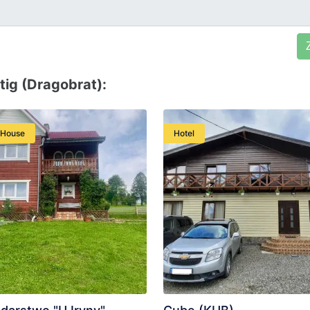
ig (Dragobrat):
 House
Hotel