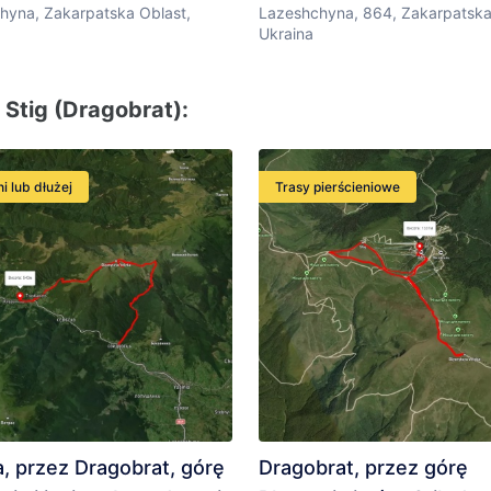
hyna, Zakarpatska Oblast,
Lazeshchyna, 864, Zakarpatska
Ukraina
 Stig (Dragobrat):
i lub dłużej
Trasy pierścieniowe
a, przez Dragobrat, górę
Dragobrat, przez górę