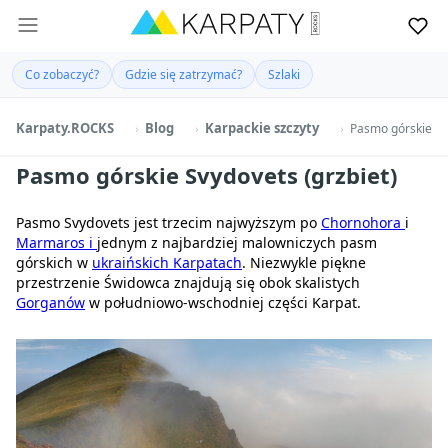
Co zobaczyć?
Gdzie się zatrzymać?
Szlaki
Karpaty.ROCKS
Blog
Karpackie szczyty
Pasmo górskie Sv
Pasmo górskie Svydovets (grzbiet)
Pasmo Svydovets jest trzecim najwyższym po
Chornohora
i
Marmaros
i
jednym z najbardziej malowniczych pasm
górskich w
ukraińskich Karpatach
. Niezwykle piękne
przestrzenie Świdowca znajdują się obok skalistych
Gorganów
w południowo-wschodniej części Karpat.