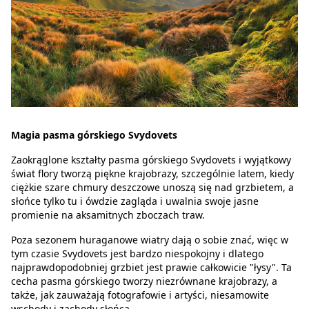
Magia pasma górskiego Svydovets
Zaokrąglone kształty pasma górskiego Svydovets i wyjątkowy
świat flory tworzą piękne krajobrazy, szczególnie latem, kiedy
ciężkie szare chmury deszczowe unoszą się nad grzbietem, a
słońce tylko tu i ówdzie zagląda i uwalnia swoje jasne
promienie na aksamitnych zboczach traw.
Poza sezonem huraganowe wiatry dają o sobie znać, więc w
tym czasie Svydovets jest bardzo niespokojny i dlatego
najprawdopodobniej grzbiet jest prawie całkowicie "łysy". Ta
cecha pasma górskiego tworzy niezrównane krajobrazy, a
także, jak zauważają fotografowie i artyści, niesamowite
wschody i zachody słońca.