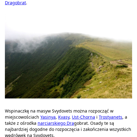
Dragobrat
.
Wspinaczkę na masyw Svydovets można rozpocząć w
miejscowościach
Yasinya
,
Kvasy
,
Ust-Chorna
i
Trostyanets
, a
także z ośrodka
narciarskiego Dra
gobrat. Osady te są
najbardziej dogodne do rozpoczęcia i zakończenia wszystkich
wędrówek na Svydovets.