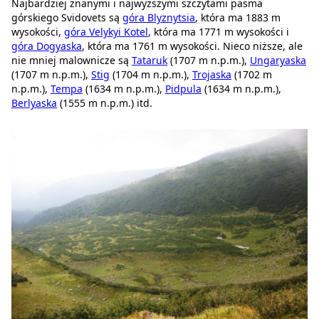
Najbardziej znanymi i najwyższymi szczytami pasma
górskiego Svidovets są
góra Blyznytsia
, która ma 1883 m
wysokości,
góra Velykyi Kotel
, która ma 1771 m wysokości i
góra Dogyaska
, która ma 1761 m wysokości. Nieco niższe, ale
nie mniej malownicze są
Tataruk
(1707 m n.p.m.),
Ungaryaska
(1707 m n.p.m.),
Stig
(1704 m n.p.m.),
Trojaska
(1702 m
n.p.m.),
Tempa
(1634 m n.p.m.),
Pidpula
(1634 m n.p.m.),
Berlyaska
(1555 m n.p.m.) itd.