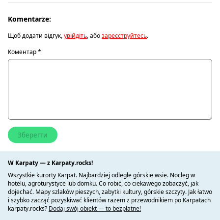
Komentarze:
Щоб додати відгук,
увійдіть
, або
зареєструйтесь
.
Коментар
*
W Karpaty — z Karpaty.rocks!
Wszystkie kurorty Karpat. Najbardziej odległe górskie wsie. Nocleg w
hotelu, agroturystyce lub domku. Co robić, co ciekawego zobaczyć, jak
dojechać. Mapy szlaków pieszych, zabytki kultury, górskie szczyty. Jak łatwo
i szybko zacząć pozyskiwać klientów razem z przewodnikiem po Karpatach
karpaty.rocks?
Dodaj swój obiekt — to bezpłatne!