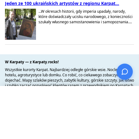
Jeden ze 100 ukraińskich artystów z regionu Karpat...
...W okresach historii, gdy imperia upadały, narody,
które doświadczały ucisku narodowego, z konieczności
szukały własnego samostanowienia i samopoznania....
W Karpaty — z Karpaty.rocks!
Wszystkie kurorty Karpat. Najbardziej odległe górskie wsie. Nocleg w
hotelu, agroturystyce lub domku. Co robić, co ciekawego zobaczyć, jak
dojechać. Mapy szlaków pieszych, zabytki kultury, górskie szczyty. Jak łatwo
i szybko zacząć pozyskiwać klientów razem z przewodnikiem po Karpatach
karpaty.rocks?
Dodaj swój obiekt — to bezpłatne!
×
Вибране
(0)
Rezerwacja hoteli +38 (073) 757-83-03
Dla hotelarzy
Dla turystów
Warunki współpracy
16 zasad zachowania w górach
O Karpaty.Rocks
Górskie jednostki ratownicze
Dodaj obiekt
Porady ratowników
Konto hotelarza
Ciekawe miejsca