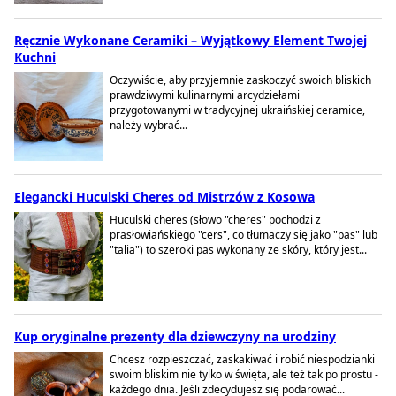
Ręcznie Wykonane Ceramiki – Wyjątkowy Element Twojej
Kuchni
Oczywiście, aby przyjemnie zaskoczyć swoich bliskich
prawdziwymi kulinarnymi arcydziełami
przygotowanymi w tradycyjnej ukraińskiej ceramice,
należy wybrać...
Elegancki Huculski Cheres od Mistrzów z Kosowa
Huculski cheres (słowo "cheres" pochodzi z
prasłowiańskiego "cers", co tłumaczy się jako "pas" lub
"talia") to szeroki pas wykonany ze skóry, który jest...
Kup oryginalne prezenty dla dziewczyny na urodziny
Chcesz rozpieszczać, zaskakiwać i robić niespodzianki
swoim bliskim nie tylko w święta, ale też tak po prostu -
każdego dnia. Jeśli zdecydujesz się podarować...