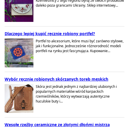
Rzemieślnicy z tego regionu słyną ze swoich produktów
daleko poza granicami Ukrainy. Sklep internetowy...
Dlaczego lepiej kupić ręcznie robiony portfel?
Portfel to akcesorium, które musi być zarówno stylowe,
jak i funkcjonalne. Jednocześnie różnorodność modeli
portfeli na rynku jest fascynująca. Kupowanie...
Wybór ręcznie robionych skórzanych toreb męskich
Skóra jest jednak jednym z najbardziej ulubionych i
popularnych materiałów wśród karpackich
rzemieślników, którzy wytwarzają autentyczne
huculskie buty i...
Wesołe rzeźby ceramiczne ze złotymi dłońmi mistrza