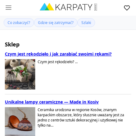
Co zobaczyć?
Gdzie się zatrzymać?
Szlaki
Sklep
Czym jest rękodzieło i jak zarabiać swoimi rękami?
Czym jest rękodzieło? ...
Unikalne lampy ceramiczne — Made in Kosiv
Ceramika urodzona w regionie Kosów, znanym
karpackim obszarze, który słusznie uważany jest za
jedno z centrów sztuki dekoracyjnej i użytkowej nie
tylko na...