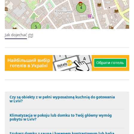
4
5
9
Jak dojechać
Czy są obiekty z w pełni wyposażoną kuchnią do gotowania
w Lviv?
Klimatyzacja w pokoju lub domku to Twój główny wymóg
pobytu w Lviv?
Szukasz domku z sauną i basenem kontrastowym lub balią