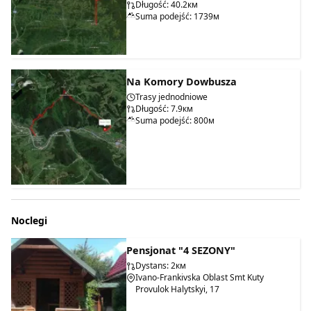
Długość: 40.2км
Suma podejść: 1739м
Na Komory Dowbusza
Trasy jednodniowe
Długość: 7.9км
Suma podejść: 800м
Noclegi
Pensjonat "4 SEZONY"
Dystans: 2км
Ivano-Frankivska Oblast Smt Kuty
Provulok Halytskyi, 17