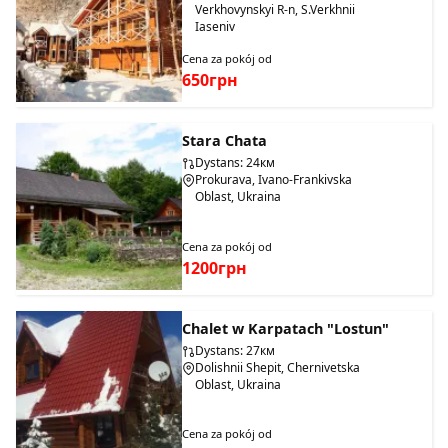
Verkhovynskyi R-n, S.Verkhnii
Iaseniv
Cena za pokój od
650грн
Stara Chata
Dystans: 24км
Prokurava, Ivano-Frankivska
Oblast, Ukraina
Cena za pokój od
1200грн
Chalet w Karpatach "Lostun"
Dystans: 27км
Dolishnii Shepit, Chernivetska
Oblast, Ukraina
Cena za pokój od