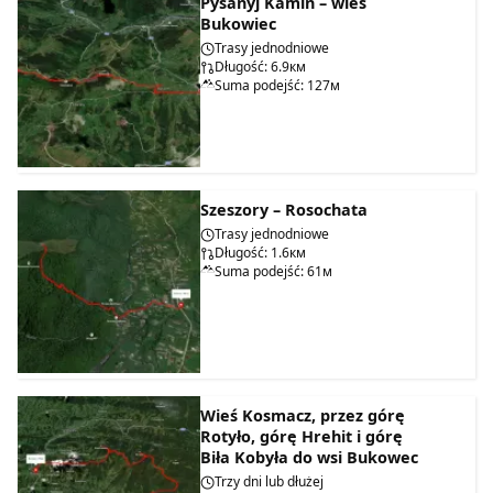
Pysanyj Kamiń – wieś
Bukowiec
Trasy jednodniowe
Długość: 6.9км
Suma podejść: 127м
Szeszory – Rosochata
Trasy jednodniowe
Długość: 1.6км
Suma podejść: 61м
Wieś Kosmacz, przez górę
Rotyło, górę Hrehit i górę
Biła Kobyła do wsi Bukowec
Trzy dni lub dłużej