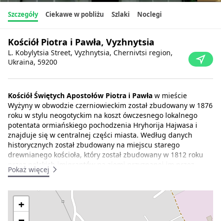
Szczegóły
Ciekawe w pobliżu
Szlaki
Noclegi
Kościół Piotra i Pawła, Vyzhnytsia
L. Kobylytsia Street, Vyzhnytsia, Chernivtsi region,
Ukraina, 59200
Kościół Świętych Apostołów Piotra i Pawła
w mieście
Wyżyny w obwodzie czerniowieckim został zbudowany w 1876
roku w stylu neogotyckim na koszt ówczesnego lokalnego
potentata ormiańskiego pochodzenia Hryhorija Hajwasa i
znajduje się w centralnej części miasta. Według danych
historycznych został zbudowany na miejscu starego
drewnianego kościoła, który został zbudowany w 1812 roku
przez polskich imigrantów na ziemi przyznanej im przez
Pokaż więcej
Cesarstwo Austro-Węgierskie w celu kolonizacji i polonizacji
regionu Karpat. Budynek stoi na wzgórzu w pobliżu
historycznego centrum miasta, niedaleko stadionu. Główne
+
zabytki miasta znajdują się w odległości krótkiego spaceru:
Kościół św. Mikołaja, Synagoga Główna, Muzeum
−