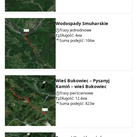
Wodospady Smuharskie
Trasy jednodniowe
Długość: 4км
Suma podejść: 106м
Wieś Bukowiec – Pysanyj
Kamiń – wieś Bukowiec
Trasy pierścieniowe
Długość: 12.4км
Suma podejść: 823м