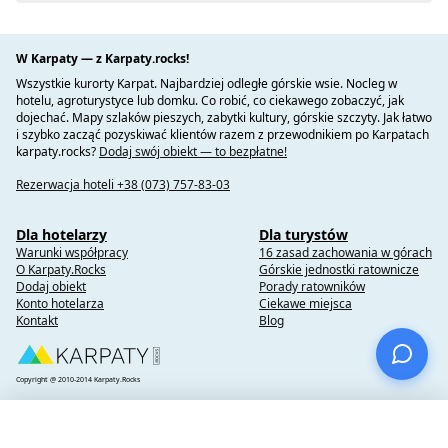
W Karpaty — z Karpaty.rocks!
Wszystkie kurorty Karpat. Najbardziej odległe górskie wsie. Nocleg w
hotelu, agroturystyce lub domku. Co robić, co ciekawego zobaczyć, jak
dojechać. Mapy szlaków pieszych, zabytki kultury, górskie szczyty. Jak łatwo
i szybko zacząć pozyskiwać klientów razem z przewodnikiem po Karpatach
karpaty.rocks?
Dodaj swój obiekt — to bezpłatne!
Rezerwacja hoteli +38 (073) 757-83-03
Dla hotelarzy
Dla turystów
Warunki współpracy
16 zasad zachowania w górach
O Karpaty.Rocks
Górskie jednostki ratownicze
Dodaj obiekt
Porady ratowników
Konto hotelarza
Ciekawe miejsca
Kontakt
Blog
Copyright @ 2010-2014 Karpaty.Rocks
×
Вибране
(0)