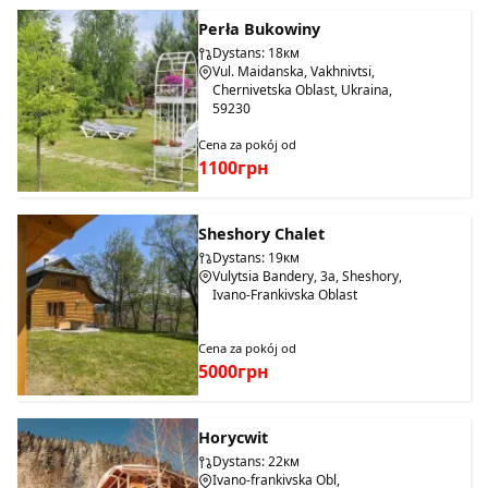
Perła Bukowiny
Dystans: 18км
Vul. Maidanska, Vakhnivtsi,
Chernivetska Oblast, Ukraina,
59230
Cena za pokój od
1100грн
Sheshory Chalet
Dystans: 19км
Vulytsia Bandery, 3a, Sheshory,
Ivano-Frankivska Oblast
Cena za pokój od
5000грн
Horycwit
Dystans: 22км
Ivano-frankivska Obl,