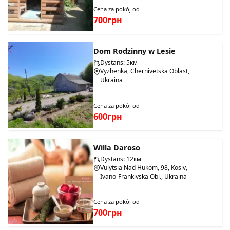
Cena za pokój od
700грн
Dom Rodzinny w Lesie
Dystans: 5км
Vyzhenka, Chernivetska Oblast,
Ukraina
Cena za pokój od
600грн
Willa Daroso
Dystans: 12км
Vulytsia Nad Hukom, 98, Kosiv,
Ivano-Frankivska Obl., Ukraina
Cena za pokój od
700грн