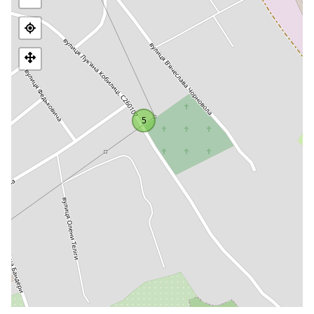
Krajoznawcze...
Apostołów Piotra i Pawła jest bazyliką bez ryzalitów;
czworoboczna dzwonnica wznosi się nad przedsionkiem,
zwieńczona spiczastym ośmiobocznym dachem z krzyżem. Z
tyłu znajduje się fasetowana absyda z ołtarzem. Centralną
fasadę budynku zdobi niewielka klatka schodowa. Boczne
fasady kościoła zdobią wysokie łukowe okna i pseudokolumny.
Rzymskokatolicki kościół został zbudowany w taki sposób, że
5
jego wysoka wieża jest widoczna z niemal każdego zakątka
miasta.
Po II wojnie światowej, z rozkazu władz radzieckich, kościół
został zamknięty w 1946 roku, a jego pomieszczenia
przekształcono w magazyny przemysłowe. Dopiero na
początku lat 90. ubiegłego wieku, wraz z proklamowaniem
niepodległości Ukrainy, kościół został zwrócony społeczności
rzymskokatolickiej miasta, a następnie przeprowadzono prace
konserwatorskie.
W krypcie znajduje się grób założyciela świątyni, Hryhorija
Iwasa. Wiadomo również, że rodzice słynnego ukraińskiego
pisarza Jurija Fedkowycza wzięli tutaj ślub.