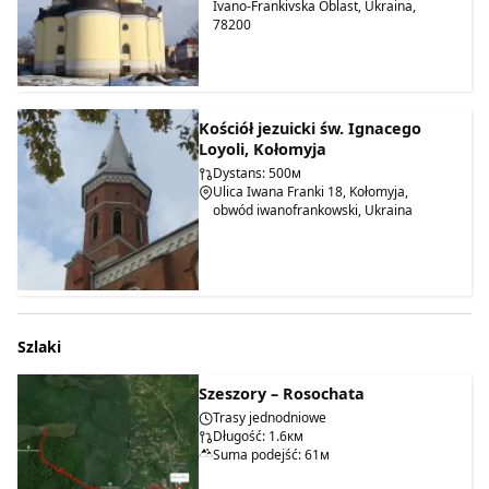
Ivano-Frankivska Oblast, Ukraina,
78200
Kościół jezuicki św. Ignacego
Loyoli, Kołomyja
Dystans: 500м
Ulica Iwana Franki 18, Kołomyja,
obwód iwanofrankowski, Ukraina
Szlaki
Szeszory – Rosochata
Trasy jednodniowe
Długość: 1.6км
Suma podejść: 61м