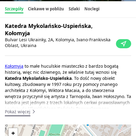
Szczegóły
Ciekawe w pobliżu
Szlaki
Noclegi
Katedra Mykolańsko-Uspieńska,
Kołomyja
Bulvar Lesi Ukrainky, 2A, Kolomyia, Ivano-Frankivska
Oblast, Ukraina
Kołomyja
to małe huculskie miasteczko z bardzo bogatą
historią, więc nic dziwnego, że właśnie tutaj wznosi się
Katedra Mykolańsko-Uspieńska
. To dość nowy obiekt
kultowy, zbudowany w 1997 roku przy pomocy znanego
architekta z Kołomyi, Wiktora Macaia, a do stworzenia
wnętrza przyczynił się artysta z Tarnopola, Iwan Hołoszyno. Ta
katedra jest jednym z trzech lokalnych cerkwi prawosławnych
i należy do
Ukraińskiego Kościoła Prawosławnego
.
Pokaż więcej
"13 stycznia 2019 r. Katedra Mykolańsko-Uspieńska w Kołomyi
z duchowieństwem i parafią przyłączyła się do
+
Prawosławnego Kościoła Ukrainy," napisał metropolita i