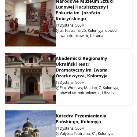
Narodowe Muzeum Sztuki
Ludowej Huculszczyzny i
Pokucia im. Jozafata
Kobryńskiego
Dystans: 500м
ul. Teatralna 25, Kołomyja, obwód
iwanofrankowski, Ukraina
Akademicki Regionalny
Ukraiński Teatr
Dramatyczny im. Iwana
Ozarkewycza, Kołomyja
Dystans: 500м
Plac Wiczewyj Majdan, 7, Kołomyja,
obwód iwanofrankowski, Ukraina
Katedra Przemienienia
Pańskiego, Kołomyja
Dystans: 500м
Vulytsia Teatralna, 31, Kolomyia,