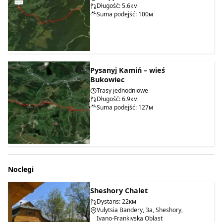
Długość: 5.6км
Suma podejść: 100м
Pysanyj Kamiń – wieś
Bukowiec
Trasy jednodniowe
Długość: 6.9км
Suma podejść: 127м
Noclegi
Sheshory Chalet
Dystans: 22км
Vulytsia Bandery, 3a, Sheshory,
Ivano-Frankivska Oblast