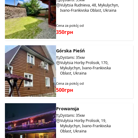
Vulytsia Rudnieva, 48, Mykulychyn,
Ivano-Frankivska Oblast, Ukraina
Cena za pokój od
350грн
Górska Pieśń
Dystans: 35км
Vulytsia Horby Prolisok, 170,
Mykulychyn, Ivano-Frankivska
Oblast, Ukraina
Cena za pokój od
500грн
Prowansja
Dystans: 35км
Vulytsia Horby Prolisok, 19,
Mykulychyn, Ivano-Frankivska
Oblast, Ukraina