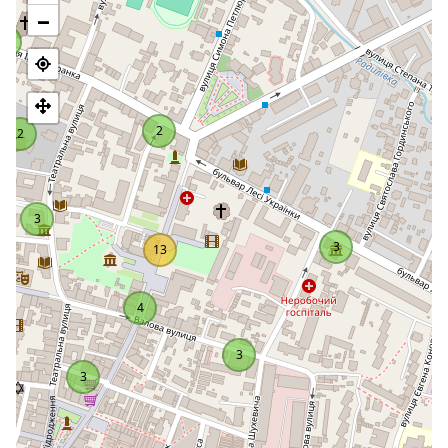
opublikował odpowiednie dokumenty.
−
Turyści, którzy chcą odwiedzić to niesamowite miejsce, będą
6
zadowoleni, że parafianie i odwiedzający z odkrytą głową i w
dżinsach są tu mile widziani, a drzwi są otwarte dla Was
przez cały dzień. Co więcej, ulica, na której znajduje się
katedra, jest tak wąska, że będziecie musieli się bardzo
2
2
postarać, aby zrobić zdjęcie na tle tej budowli
architektonicznej.
3
3
13
4
3
3