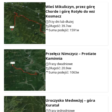
Wieś Mikuliczyn, przez górę
Chorde i górę Rotyło do wsi
Kosmacz
Trzy dni lub dłużej
Długość: 39.7км
Suma podejść: 1591м
Przełęcz Nimczycz – Protiate
Kaminnia
Trasy dwudniowe
Długość: 20.9км
Suma podejść: 1063м
Uroczysko Medweżyj – góra
Kuratuł
Trasy jednodniowe