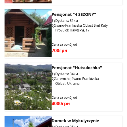
Pensjonat "4 SEZONY"
Dystans: 31км
Ivano-Frankivska Oblast Smt Kuty
Provulok Halytskyi, 17
Cena za pokój od
700грн
Pensjonat "Hutsulochka"
Dystans: 34км
Iaremche, Ivano-Frankivska
Oblast, Ukraina
Cena za pokój od
4000грн
Domek w Mykulyczynie
Dystans: 35км