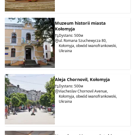
Muzeum historii miasta
Kołomyja
Dystans: 500м
ul. Romana Szuchewycza 80,
Kołomyja, obwód iwanofrankowski,
Ukraina
Aleja Chornovil, Kołomyja
Dystans: 500м
Viacheslav Chornovil Avenue,
Kołomyja, obwód iwanofrankowski,
Ukraina