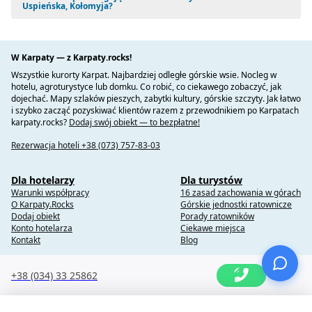
Uspieńska, Kołomyja?
W Karpaty — z Karpaty.rocks!
Wszystkie kurorty Karpat. Najbardziej odległe górskie wsie. Nocleg w
hotelu, agroturystyce lub domku. Co robić, co ciekawego zobaczyć, jak
dojechać. Mapy szlaków pieszych, zabytki kultury, górskie szczyty. Jak łatwo
i szybko zacząć pozyskiwać klientów razem z przewodnikiem po Karpatach
karpaty.rocks?
Dodaj swój obiekt — to bezpłatne!
Rezerwacja hoteli +38 (073) 757-83-03
Dla hotelarzy
Dla turystów
Warunki współpracy
16 zasad zachowania w górach
O Karpaty.Rocks
Górskie jednostki ratownicze
Dodaj obiekt
Porady ratowników
Konto hotelarza
Ciekawe miejsca
Kontakt
Blog
+38 (034) 33 25862
Copyright @ 2010-2014 Karpaty.Rocks