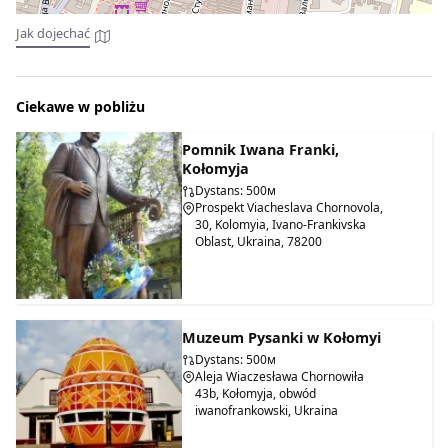
Jak dojechać
Ciekawe w pobliżu
Pomnik Iwana Franki,
Kołomyja
Dystans: 500м
Prospekt Viacheslava Chornovola,
30, Kolomyia, Ivano-Frankivska
Oblast, Ukraina, 78200
Muzeum Pysanki w Kołomyi
Dystans: 500м
Aleja Wiaczesława Chornowiła
43b, Kołomyja, obwód
iwanofrankowski, Ukraina