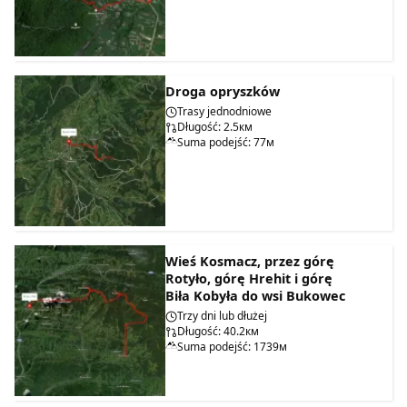
Droga opryszków
Trasy jednodniowe
Długość: 2.5км
Suma podejść: 77м
Wieś Kosmacz, przez górę
Rotyło, górę Hrehit i górę
Biła Kobyła do wsi Bukowec
Trzy dni lub dłużej
Długość: 40.2км
Suma podejść: 1739м