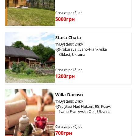
Cena za pokój od
5000грн
Stara Chata
Dystans: 24км
Prokurava, Ivano-Frankivska
Oblast, Ukraina
Cena za pokój od
1200грн
Willa Daroso
Dystans: 24км
Vulytsia Nad Hukom, 98, Kosiv,
Ivano-Frankivska Obl., Ukraina
Cena za pokój od
700грн