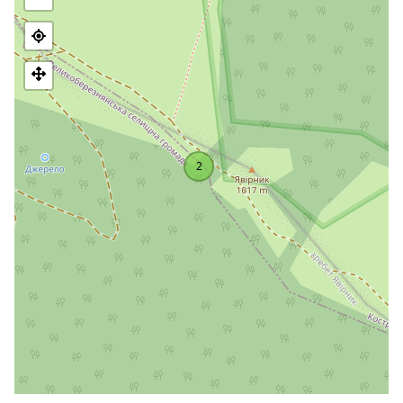
Północno-wschodnie stoki na wysokości ponad 600-800 m
n.p.m. pokryte są dziewiczymi lasami bukowymi, z
pojedynczymi drzewami osiągającymi 40-45 m wysokości.
Góra Jawirnik jest popularnym celem pieszych wędrówek,
zarówno latem, jak i zimą.
Główne trasy na górę Jawirnyk obejmują wspinaczkę z
Wielkiego Bereznego w kierunku
wioski Ruskij Moczar
, a
następnie w kierunku schroniska turystycznego lub wieży
2
telewizyjnej.
Inna trasa: od początku
wsi Kostryna
. Należy przekroczyć
rzekę Uż, następnie szlak przechodzi przez pole, wchodzi w
plantację leśną i wspina się na szczyt góry Kichera. Kichera,
skręca w prawo do potoku Ternovskyi. Następnie biegnie
przez bukowy las, aż do schroniska turystycznego.
Na zboczach góry
Yavirnyk
, niedaleko wsi Ruskyi Mochar i
wsi Velykyi Bereznyi, znajduje
się schronisko górskie
"Yavirnyk"
, które może pomieścić jednocześnie 25 turystów,
posiada 6 pokoi typu hostelowego: 3 pokoje dwuosobowe, 1
pokój trzyosobowy, 1 pokój sześcioosobowy i 1 pokój