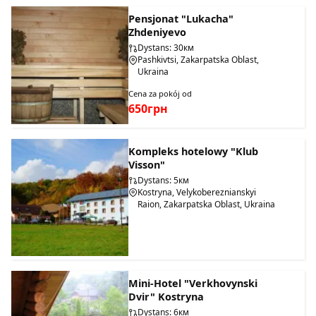
Pensjonat "Lukacha"
Zhdeniyevo
Dystans: 30км
Pashkivtsi, Zakarpatska Oblast,
Ukraina
Cena za pokój od
650грн
Kompleks hotelowy "Klub
Visson"
Dystans: 5км
Kostryna, Velykobereznianskyi
Raion, Zakarpatska Oblast, Ukraina
Mini-Hotel "Verkhovynski
Dvir" Kostryna
Dystans: 6км