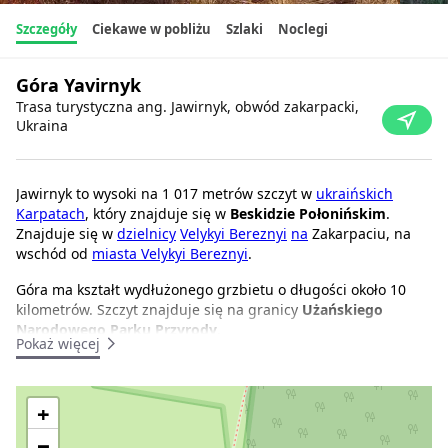
Szczegóły
Ciekawe w pobliżu
Szlaki
Noclegi
Góra Yavirnyk
Trasa turystyczna ang. Jawirnyk, obwód zakarpacki,
Ukraina
Jawirnyk to wysoki na 1 017 metrów szczyt w
ukraińskich
Karpatach
, który znajduje się w
Beskidzie Połonińskim
.
Znajduje się w
dzielnicy
Velykyi Bereznyi
na
Zakarpaciu, na
wschód od
miasta Velykyi Bereznyi
.
Góra ma kształt wydłużonego grzbietu o długości około 10
kilometrów. Szczyt znajduje się na granicy
Użańskiego
Narodowego Parku Przyrody
.
Pokaż więcej
Pomimo niewielkiej wysokości grzbietu, jego szczyt porastają
trawy alpejskie, krzewy borówki i maliny. Zbocza góry Yavirnyk
są w większości pokryte zaroślami bukowymi i jaworowymi, a
+
częściowo drzewami iglastymi.
−