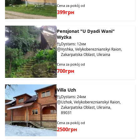
Cena za pokój od
399грн
Pensjonat "U Dyadi Wani"
Wyżka
Dystans: 12км
Vyshka, Velykobereznianskyi Raion,
Zakarpatska Oblast, Ukraina
Cena za pokój od
700грн
Villa Uzh
Dystans: 24км
Uzhok, Velykobereznianskyi Raion,
Zakarpatska Oblast, Ukraina,
89031
Cena za pokój od
2500грн