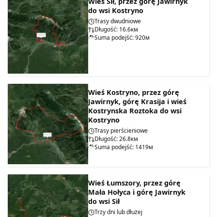
Wieś Sił, przez górę Jawirnyk
do wsi Kostryno
Trasy dwudniowe
Długość: 16.6км
Suma podejść: 920м
Wieś Kostryno, przez górę
Jawirnyk, górę Krasija i wieś
Kostrynska Roztoka do wsi
Kostryno
Trasy pierścieniowe
Długość: 26.8км
Suma podejść: 1419м
Wieś Łumszory, przez górę
Mała Hołyca i górę Jawirnyk
do wsi Sił
Trzy dni lub dłużej