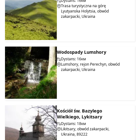
Dystans: 16км
Trasa turystyczna na górę
Lyutyanska Holytsia, obwód
zakarpacki, Ukraina
Wodospady Lumshory
Dystans: 16км
Lumshory, rejon Perechyn, obwód
zakarpacki, Ukraina
Kościół św. Bazylego
Wielkiego, Lykitsary
Dystans: 18км
Likitsary, obwód zakarpacki,
Ukraina, 89222