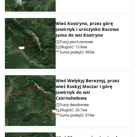
Wieś Kostryno, przez górę
Jawirnyk i uroczysko Bacowa
Jama do wsi Kostryno
Trasy pierścieniowe
Długość: 15.8км
Suma podejść: 965м
Wieś Wełykyj Bereznyj, przez
wieś Ruskyj Moczar i górę
Jawirnyk do wsi
Czornohołowa
Trasy dwudniowe
Długość: 20.7км
Suma podejść: 918м