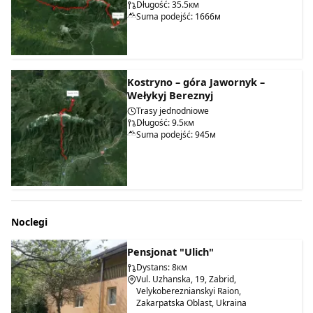
Długość: 35.5км
Suma podejść: 1666м
Kostryno – góra Jawornyk –
Wełykyj Bereznyj
Trasy jednodniowe
Długość: 9.5км
Suma podejść: 945м
Noclegi
Pensjonat "Ulich"
Dystans: 8км
Vul. Uzhanska, 19, Zabrid,
Velykobereznianskyi Raion,
Zakarpatska Oblast, Ukraina