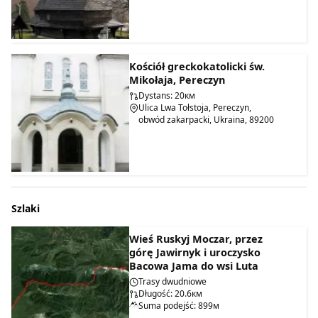
Kościół greckokatolicki św.
Mikołaja, Pereczyn
Dystans: 20км
Ulica Lwa Tołstoja, Pereczyn,
obwód zakarpacki, Ukraina, 89200
Szlaki
Wieś Ruskyj Moczar, przez
górę Jawirnyk i uroczysko
Bacowa Jama do wsi Luta
Trasy dwudniowe
Długość: 20.6км
Suma podejść: 899м