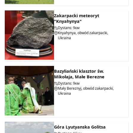
Zakarpacki meteoryt
"Knyahynya"
Dystans: 9км
Knyahynya, obwód zakarpacki,
Ukraina
Bazyliański klasztor św.
Mikołaja, Małe Berezne
Dystans: 9км
Mały Bereznyj, obwód zakarpacki,
Ukraina
Góra Lyutyanska Golitsa