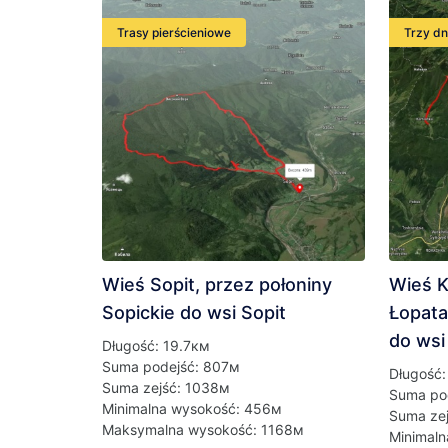
Trasy pierścieniowe
Trzy dn
Wieś Sopit, przez połoniny
Wieś K
Sopickie do wsi Sopit
Łopata
do wsi
Długość: 19.7км
Suma podejść: 807м
Długość:
Suma zejść: 1038м
Suma po
Minimalna wysokość: 456м
Suma ze
Maksymalna wysokość: 1168м
Minimal