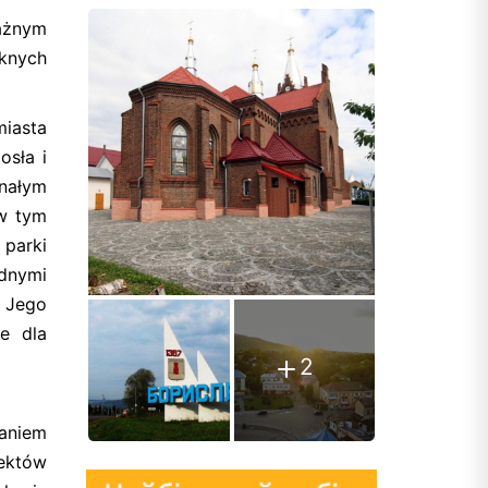
ważnym
ęknych
miasta
osła i
onałym
 w tym
 parki
odnymi
. Jego
ce dla
2
aniem
iektów