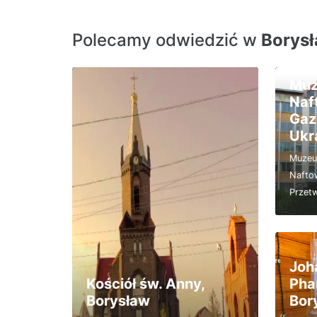
Polecamy odwiedzić w
Borys
Muz
Naf
Gaz
Ukr
Muzeu
Nafto
Przet
Joh
Kościół św. Anny,
Pha
Borysław
Bor