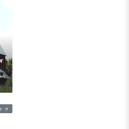
w
eni
ie