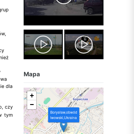
grup
ów,
cy
nież
w
Mapa
owa
ie dla
+
−
o, czy
Borysław,obwód
 w tym
lwowski,Ukraina