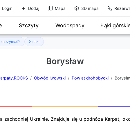
Login
Dodaj
Mapa
3D mapa
Rezerwa
e
Szczyty
Wodospady
Łąki górski
ę zatrzymać?
Szlaki
Borysław
arpaty.ROCKS
Obwód lwowski
Powiat drohobycki
Borysł
zachodniej Ukrainie. Znajduje się u podnóża Karpat, ok