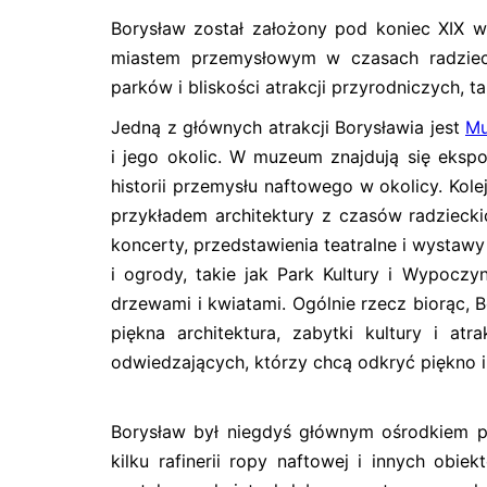
Borysław został założony pod koniec XIX w
miastem przemysłowym w czasach radziecki
parków i bliskości atrakcji przyrodniczych, 
Jedną z głównych atrakcji Borysławia jest
M
i jego okolic. W muzeum znajdują się ekspon
historii przemysłu naftowego w okolicy. Kolej
przykładem architektury z czasów radziecki
koncerty, przedstawienia teatralne i wystaw
i ogrody, takie jak Park Kultury i Wypocz
drzewami i kwiatami. Ogólnie rzecz biorąc, B
piękna architektura, zabytki kultury i atr
odwiedzających, którzy chcą odkryć piękno i
Borysław był niegdyś głównym ośrodkiem 
kilku rafinerii ropy naftowej i innych ob