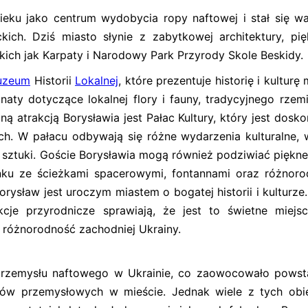
ieku jako centrum wydobycia ropy naftowej i stał się 
ch. Dziś miasto słynie z zabytkowej architektury, pi
takich jak Karpaty i Narodowy Park Przyrody Skole Beskidy.
uzeum
Historii
Lokalnej
, które prezentuje historię i kulturę 
aty dotyczące lokalnej flory i fauny, tradycyjnego rzemi
ną atrakcją Borysławia jest Pałac Kultury, który jest dosk
ch. W pałacu odbywają się różne wydarzenia kulturalne,
y sztuki. Goście Borysławia mogą również podziwiać piękne
ynku ze ścieżkami spacerowymi, fontannami oraz różnor
orysław jest uroczym miastem o bogatej historii i kulturze
akcje przyrodnicze sprawiają, że jest to świetne miejs
 różnorodność zachodniej Ukrainy.
przemysłu naftowego w Ukrainie, co zaowocowało powst
iektów przemysłowych w mieście. Jednak wiele z tych ob