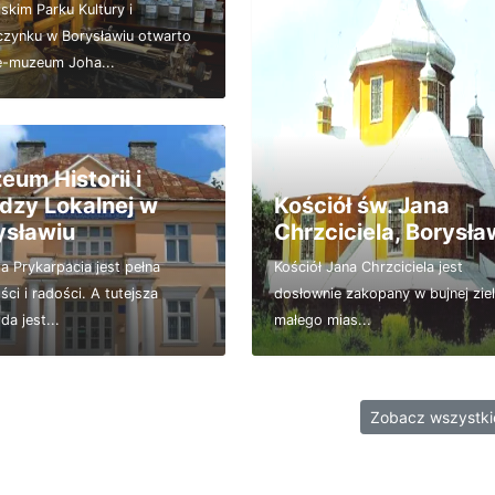
skim Parku Kultury i
zynku w Borysławiu otwarto
ę-muzeum Joha...
eum Historii i
dzy Lokalnej w
Kościół św. Jana
ysławiu
Chrzciciela, Borysła
ia Prykarpacia jest pełna
Kościół Jana Chrzciciela jest
ści i radości. A tutejsza
dosłownie zakopany w bujnej ziel
da jest...
małego mias...
Zobacz wszystk