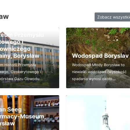
ław
Zobacz wszystk
eum Przemysłu
towego i
owniczego
ainy, Borysław
Wodospad Boryslav
m Historii Przemysłu
Wodospad Młody Borysław to
wego, Ozokerytowego i
niewielki wodospad (wysokość
wórstwa Gazu Obwodu...
spadania wynosi około...
an Seeg
rmacy-Museum,
ysław