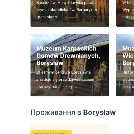
Kościół św. Anny (dawniej parafia
W Miej
rzymskokatolicka św. Barbary) to
Wypoc
greckokato...
aptek
Muzeum Karpackich
Muz
Domów Drewnianych,
Wie
Borysław
Bor
W samym centrum Borysławia
Histor
znajduje się prawdziwe muzeum
trudno
starożytności - karp...
przyro
Проживання в
Borysław