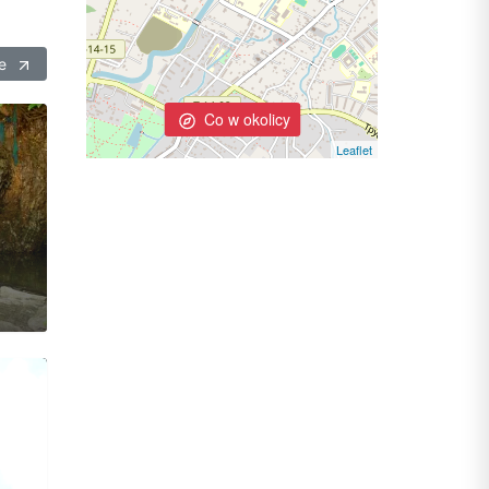
ie
Co w okolicy
Leaflet