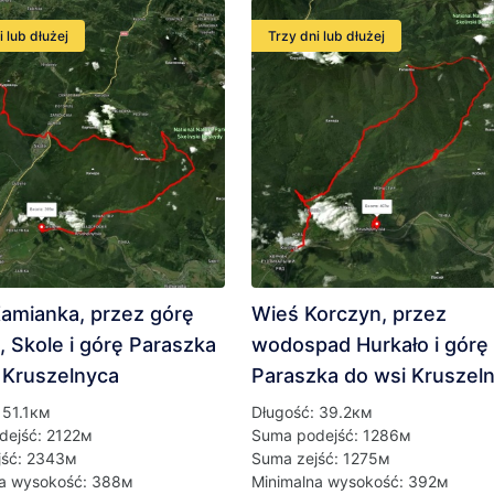
i lub dłużej
Trzy dni lub dłużej
amianka, przez górę
Wieś Korczyn, przez
, Skole i górę Paraszka
wodospad Hurkało i górę
 Kruszelnyca
Paraszka do wsi Kruszel
 51.1км
Długość: 39.2км
dejść: 2122м
Suma podejść: 1286м
jść: 2343м
Suma zejść: 1275м
na wysokość: 388м
Minimalna wysokość: 392м