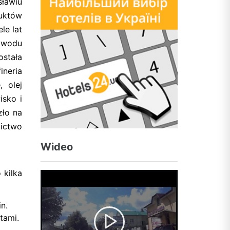
sławiu
duktów
le lat
powodu
ostała
ineria
 olej
isko i
zło na
zictwo
Wideo
 kilka
n.
tami.