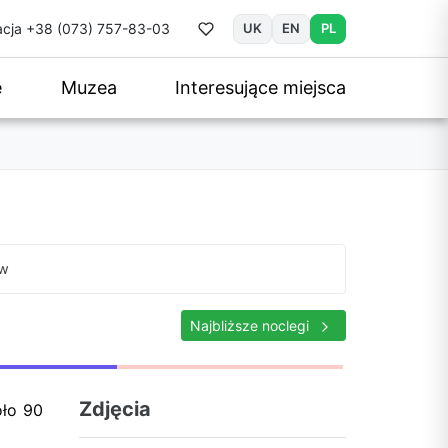
cja
+38 (073) 757-83-03
UK
EN
PL
e
Muzea
Interesujące miejsca
aw
Najbliższe noclegi
Zdjęcia
oło 90