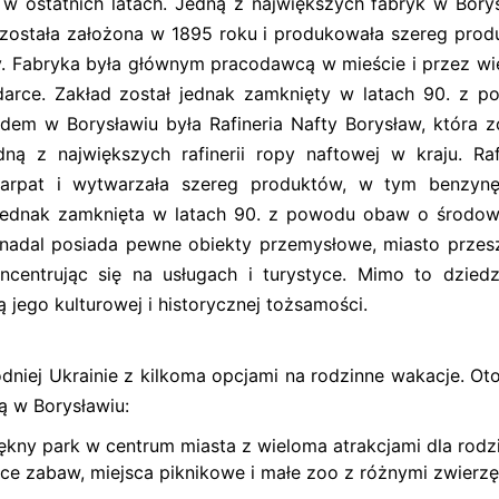
w ostatnich latach. Jedną z największych fabryk w Bory
 została założona w 1895 roku i produkowała szereg pro
 Fabryka była głównym pracodawcą w mieście i przez wie
darce. Zakład został jednak zamknięty w latach 90. z 
em w Borysławiu była Rafineria Nafty Borysław, która z
ą z największych rafinerii ropy naftowej w kraju. Raf
Karpat i wytwarzała szereg produktów, w tym benzynę,
a jednak zamknięta w latach 90. z powodu obaw o środow
 nadal posiada pewne obiekty przemysłowe, miasto przes
ncentrując się na usługach i turystyce. Mimo to dzied
jego kulturowej i historycznej tożsamości.
dniej Ukrainie z kilkoma opcjami na rodzinne wakacje. Oto
ą w Borysławiu:
iękny park w centrum miasta z wieloma atrakcjami dla rodzi
ace zabaw, miejsca piknikowe i małe zoo z różnymi zwierzę