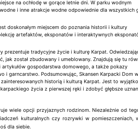
miejsce na ochłodę w gorące letnie dni. W parku wodnym
e wodne i inne atrakcje wodne odpowiednie dla wszystkich 
st doskonałym miejscem do poznania historii i kultury
olekcję artefaktów, eksponatów i interaktywnych eksponat
y prezentuje tradycyjne życie i kulturę Karpat. Odwiedzają
 jak został zbudowany i umeblowany. Znajdują się tu rów
i i artykułów gospodarstwa domowego, a także pokazy
ctwo i garncarstwo. Podsumowując, Skansen Karpacki Dom 
 zainteresowanych historią i kulturą Karpat. Jest to wyjątk
arpackiego życia z pierwszej ręki i zdobyć głębsze uznan
je wiele opcji przyjaznych rodzinom. Niezależnie od teg
iadczeń kulturalnych czy rozrywki w pomieszczeniach,
ś dla siebie.