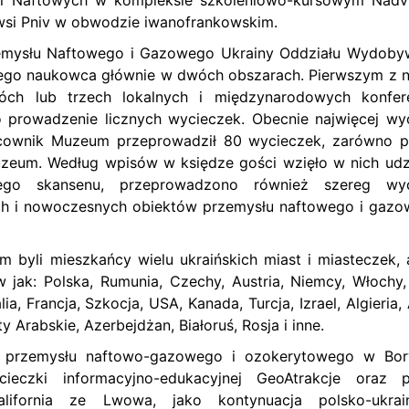
ól Naftowych w kompleksie szkoleniowo-kursowym Nadvi
 wsi Pniv w obwodzie iwanofrankowskim.
rzemysłu Naftowego i Gazowego Ukrainy Oddziału Wydob
ego naukowca głównie w dwóch obszarach. Pierwszym z ni
óch lub trzech lokalnych i międzynarodowych konfer
o prowadzenie licznych wycieczek. Obecnie najwięcej wy
racownik Muzeum przeprowadził 80 wycieczek, zarówno 
uzeum. Według wpisów w księdze gości wzięło w nich udz
go skansenu, przeprowadzono również szereg wyc
ych i nowoczesnych obiektów przemysłu naftowego i gaz
 byli mieszkańcy wielu ukraińskich miast i miasteczek, 
w jak: Polska, Rumunia, Czechy, Austria, Niemcy, Włochy, 
lia, Francja, Szkocja, USA, Kanada, Turcja, Izrael, Algieria,
y Arabskie, Azerbejdżan, Białoruś, Rosja i inne.
ę przemysłu naftowo-gazowego i ozokerytowego w Bor
zki informacyjno-edukacyjnej GeoAtrakcje oraz pr
alifornia ze Lwowa, jako kontynuacja polsko-ukrai