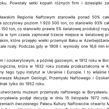
u. Powstały setki kopalń różnych firm i dziesiątki z
ławskim Regionie Naftowym stanowiła ponad 50% cał
ła szczytowy poziom 1 920 500 ton, co stanowiło 93% cał
 150 ton, co stanowiło prawie 5% światowej produkcji rop
ia w tym czasie zajmował trzecie miejsce w światowej pr
kim, które przejęło wielki przemysł Baku w Azerbejdżanie
ale rosły. Podczas gdy w 1909 r. wyniosły one 16,6 mln k
 i ozokerytowym, a później gazowym, w 1912 roku w Bor
logiczna, która w 1932 roku została przekształcona w K
y tego typu instytut w Ukrainie i Europie. I to właśnie t
pierwsze Muzeum Geologii, Przemysłu Naftowego i Ozoke
nak tylko do 1952 roku.
utworzeniu muzeum przemysłu naftowego w Borysławiu
orysławia podjął decyzję w dniu 15 listopada 1972 rok
czeniach ówczesnego Pałacu Kultury Naftowców otwarto