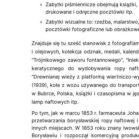
Zabytki piśmiennicze obejmują książki, 
drukowane i odręczne pocztówki itp.
Zabytki wizualne to: rzeźba, malarstwo,
pocztówki fotograficzne lub obrazkowe, 
Znajduje się tu sześć stanowisk z fotografia
i olejowych, kolekcja odznak, medali, kal
"Trójnikowego zaworu fontannowego", "Inie
keratycznego do wydobywania ropy naft
"Drewnianej wieży z platformą wiertniczo-wy
(1939), koła z wozu używanego do transpo
w Bubrce, Polska, książki i czasopisma w j
lamp naftowych itp.
Po tym, jak w marcu 1853 r. farmaceuta Jo
przetwarzania borysławskiej ropy naftowej i
innych miejscach. W 1853 roku znany lwows
Borysławiu i rozpoczął komercyjną produ