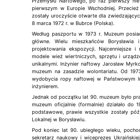
Przemysłu Naftowego, po raz pierwszy nie 
pierwszym w Europie Wschodniej. Przecież
zostały uroczyście otwarte dla zwiedzających
8 marca 1972 r. w Bubrce (Polska).
Według paszportu w 1973 r. Muzeum posia
główne. Wielu mieszkańców Borysławia i 
projektowania ekspozycji. Najcenniejsze i
modele wież wiertniczych, sprzętu i urzą
unikalnymi. Inżynier naftowy Jarosław Myrk
muzeum na zasadzie wolontariatu. Od 197
wydobycia ropy naftowej w Państwowym Ins
inżynierem.
Jednak od początku lat 90. muzeum było pra
muzeum oficjalnie (formalnie) działało do 
podstawowe, prawie wszystkie zostały późn
Lokalnej w Borysławiu.
Pod koniec lat 90. ubiegłego wieku, pocho
sekretarz naukowy i wiceprezes Ukraińskie