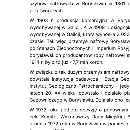
szybów naftowych w Borysławiu w 1861 rok
przetwórczych.
W 1903 r. produkcja komercyjna w Borys
wydobywanej w Galicji. A w 1909 r. osiągnę
wydobywanej w Galicji, która wynosiła 2 053
czasie. Tak więc przemysł naftowy Borysław
po Stanach Zjednoczonych i Imperium Rosyjs
borysławskich producentów ropy naftowej st
1914 r. było to już 47,7 mln koron.
W związku z tak dużym przemysłem naftowym
powstała instytucja badawcza - Stacja Geo
Instytut Geologiczno-Petrochemiczny - jedyn
latach 20. XX wieku, powstało i działało 
Gazowniczego w Borysławiu. Działało ono jed
W 1972 roku podjęto decyzję o ponownym 
celu Komitet Wykonawczy Rady Miejskiej B
grudnia 1972 roku w Borysławiu w pomiesz