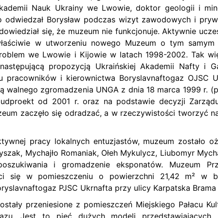
ademii Nauk Ukrainy we Lwowie, doktor geologii i mine
sto odwiedzał Borysław podczas wizyt zawodowych i pryw
owiedział się, że muzeum nie funkcjonuje. Aktywnie uczes
 właściwie w utworzeniu nowego Muzeum o tym samym p
 problem we Lwowie i Kijowie w latach 1998-2002. Tak wi
 następującą propozycją Ukraińskiej Akademii Nafty i 
iu pracowników i kierownictwa Boryslavnaftogaz OJSC U
zją walnego zgromadzenia UNGA z dnia 18 marca 1999 r. (pk
udproekt od 2001 r. oraz na podstawie decyzji Zarzą
uzeum zaczęło się odradzać, a w rzeczywistości tworzyć n
ktywnej pracy lokalnych entuzjastów, muzeum zostało o
zyszak, Mychajło Romaniak, Ołeh Mykulycz, Liubomyr Mych
oszukiwania i gromadzenie eksponatów. Muzeum Prz
ci się w pomieszczeniu o powierzchni 21,42 m² w b
ryslavnaftogaz PJSC Ukrnafta przy ulicy Karpatska Brama 
tały przeniesione z pomieszczeń Miejskiego Pałacu Kul
gazu. Jest to pięć dużych modeli przedstawiających h