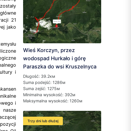
ostały
 główne
acji 21
ej jako
zemysłu
Wieś Korczyn, przez
liczone
giczne
wodospad Hurkało i górę
ealnego
Paraszka do wsi Kruszelnyca
ltury i
Długość: 39.2км
Suma podejść: 1286м
Suma zejść: 1275м
skansen
Minimalna wysokość: 392м
nikalne
Maksymalna wysokość: 1260м
owego i
h nasze
aczącej
Trzy dni lub dłużej
pozycji