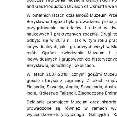
podczas tworzenia Muzeum Galicyjskich P
and Gas Production Division of Ukrnafta we
W ostatnich latach działalność Muzeum P
Borysławnaftogazu była prowadzona przez j
przygotowanie materiałów i udział w dw
naukowych i praktycznych rocznie. Drugi t
odbyło się w 2016 r. I tak w tym roku p
indywidualnych, jak i grupowych wizyt w M
osób. Oprócz zwiedzania Muzeum i je
indywidualnych i grupowych do historyczn
Borysławiu, Schodnicy i okolicach.
W latach 2007-2018 licznymi gośćmi Muzeum
goście i turyści z zagranicy. Z takich krajó
Finlandia, Szwecja, Anglia, Szwajcaria, Austra
Indie, Królestwo Tajlandii, Zjednoczone Emirat
Działania promujące Muzeum oraz histori
prowadzone są również w ramach wyciec
wycieczkowo-turystycznego Galicyjska K