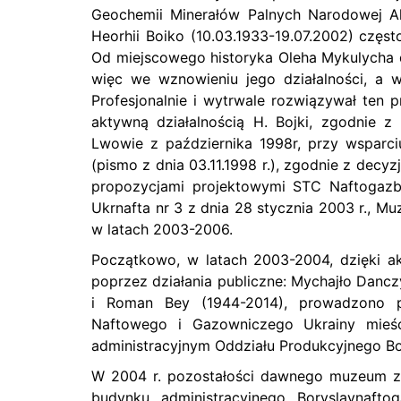
Geochemii Minerałów Palnych Narodowej Ak
Heorhii Boiko (10.03.1933-19.07.2002) czę
Od miejscowego historyka Oleha Mykulycha d
więc we wznowieniu jego działalności, a
Profesjonalnie i wytrwale rozwiązywał ten
aktywną działalnością H. Bojki, zgodnie z
Lwowie z października 1998r, przy wsparc
(pismo z dnia 03.11.1998 r.), zgodnie z decy
propozycjami projektowymi STC Naftogazb
Ukrnafta nr 3 z dnia 28 stycznia 2003 r., M
w latach 2003-2006.
Początkowo, w latach 2003-2004, dzięki a
poprzez działania publiczne: Mychajło Danc
i Roman Bey (1944-2014), prowadzono p
Naftowego i Gazowniczego Ukrainy mieś
administracyjnym Oddziału Produkcyjnego Bo
W 2004 r. pozostałości dawnego muzeum zos
budynku administracyjnego Boryslavnafto