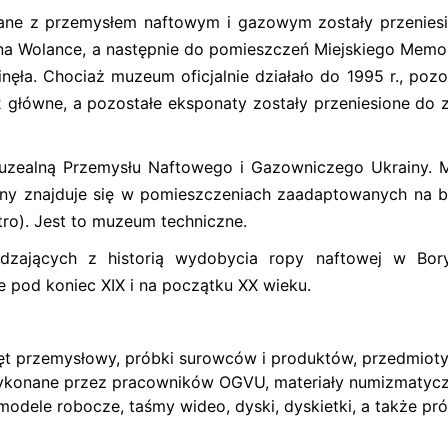
zane z przemysłem naftowym i gazowym zostały przenies
na Wolance, a następnie do pomieszczeń Miejskiego Memor
ęła. Chociaż muzeum oficjalnie działało do 1995 r., pozo
 główne, a pozostałe eksponaty zostały przeniesione do 
uzealną Przemysłu Naftowego i Gazowniczego Ukrainy.
ny znajduje się w pomieszczeniach zaadaptowanych na 
tro). Jest to muzeum techniczne.
edzających z historią wydobycia ropy naftowej w Bory
 pod koniec XIX i na początku XX wieku.
rzęt przemysłowy, próbki surowców i produktów, przedmiot
konane przez pracowników OGVU, materiały numizmatyc
 modele robocze, taśmy wideo, dyski, dyskietki, a także pr