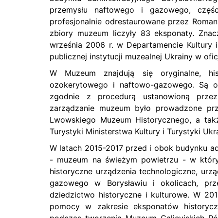
przemysłu naftowego i gazowego, częśc
profesjonalnie odrestaurowane przez Roman
zbiory muzeum liczyły 83 eksponaty. Znacz
września 2006 r. w Departamencie Kultury 
publicznej instytucji muzealnej Ukrainy w ofic
W Muzeum znajdują się oryginalne, hist
ozokerytowego i naftowo-gazowego. Są on
zgodnie z procedurą ustanowioną prze
zarządzanie muzeum było prowadzone prz
Lwowskiego Muzeum Historycznego, a także
Turystyki Ministerstwa Kultury i Turystyki Ukr
W latach 2015-2017 przed i obok budynku a
- muzeum na świeżym powietrzu - w którym
historyczne urządzenia technologiczne, ur
gazowego w Borysławiu i okolicach, pr
dziedzictwo historyczne i kulturowe. W 201
pomocy w zakresie eksponatów historyczn