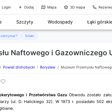
Login
Dodaj
Mapa
3D mapa
Rezerwa
e
Szczyty
Wodospady
Łąki górski
ę zatrzymać?
Szlaki
u Naftowego i Gazowniczego U
Powiat drohobycki
Borysław
Muzeum Przemysłu Naftowego 
zokerytowego i Przetwórstwa Gazu
Obwodu zostało zał
iarzy (ul. D. Halickiego 32). W 1973 r. posiadało 502 ek
główne.