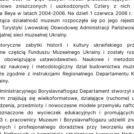
iowo zniszczonych i uszkodzonych. Cztery z nich z
a Beya w latach 2004-2006. Na dzień 1 czerwca 2006 r.
ąca działalność muzeum rozpoczęła się po jego rejestr
i Turystyki Lwowskiej Obwodowej Administracji Państwow
jalnej sieci muzealnej Ukrainy.
oryczne zabytki historii i kultury ukraińskiego pr
e częścią Funduszu Muzealnego Ukrainy i zostały roz
z obowiązujące ustawodawstwo. Naukowe i metodolo
ez naukowy i metodologiczny dział budownictwa muz
 zgodnie z instrukcjami Regionalnego Departamentu Ku
ainy.
dministracyjnego Boryslavnaftogaz Departament stworzył 
 znajdują się wielkoformatowe, działające (ruchome) u
ządzenia, przedmioty i nowoczesne modele przemysłu naft
zeznaczone do wycieczek edukacyjnych i promującyc
3 r. pracownicy Muzeum i Boryslavnaftogazu udzielili zn
ych i profesjonalnego doradztwa przy tworzeniu eks