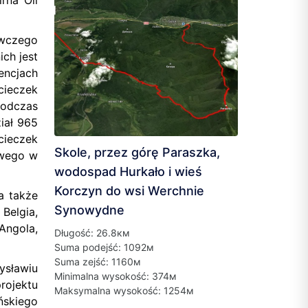
rna Oil
ywczego
ch jest
encjach
cieczek
podczas
iał 965
ieczek
Skole, przez górę Paraszka,
owego w
wodospad Hurkało i wieś
Korczyn do wsi Werchnie
a także
Synowydne
Belgia,
 Angola,
Długość: 26.8км
Suma podejść: 1092м
Suma zejść: 1160м
ysławiu
Minimalna wysokość: 374м
ojektu
Maksymalna wysokość: 1254м
ńskiego