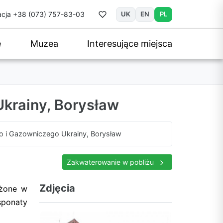
cja
+38 (073) 757-83-03
UK
EN
PL
e
Muzea
Interesujące miejsca
krainy, Borysław
i Gazowniczego Ukrainy, Borysław
Zakwaterowanie w pobliżu
Zdjęcia
ożone w
sponaty