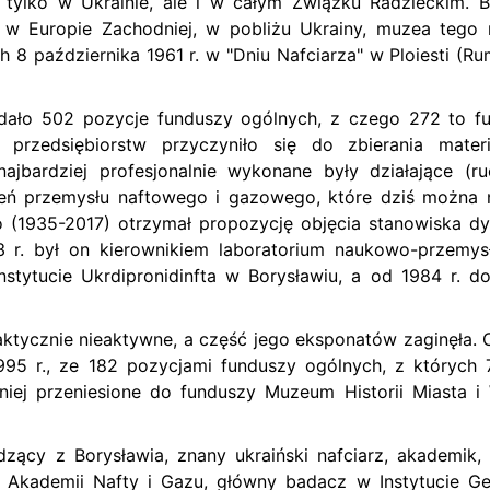
tylko w Ukrainie, ale i w całym Związku Radzieckim. B
 w Europie Zachodniej, w pobliżu Ukrainy, muzea tego 
 8 października 1961 r. w "Dniu Nafciarza" w Ploiesti (Ru
dało 502 pozycje funduszy ogólnych, z czego 272 to f
przedsiębiorstw przyczyniło się do zbierania mater
 najbardziej profesjonalnie wykonane były działające (r
dzeń przemysłu naftowego i gazowego, które dziś można
o (1935-2017) otrzymał propozycję objęcia stanowiska dy
3 r. był on kierownikiem laboratorium naukowo-przemy
tytucie Ukrdipronidinfta w Borysławiu, a od 1984 r. d
ktycznie nieaktywne, a część jego eksponatów zaginęła. 
1995 r., ze 182 pozycjami funduszy ogólnych, z których 
iej przeniesione do funduszy Muzeum Historii Miasta i
dzący z Borysławia, znany ukraiński nafciarz, akademik,
j Akademii Nafty i Gazu, główny badacz w Instytucie Geo