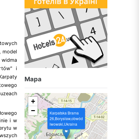
ftowych
, model
o widma
tów" i
Karpaty
Mapa
ftowego
muzeach
+
−
słowego
Karpatska Brama
26,Borysław,obwód
nie i w
lwowski,Ukraina
erytu w
rwszych