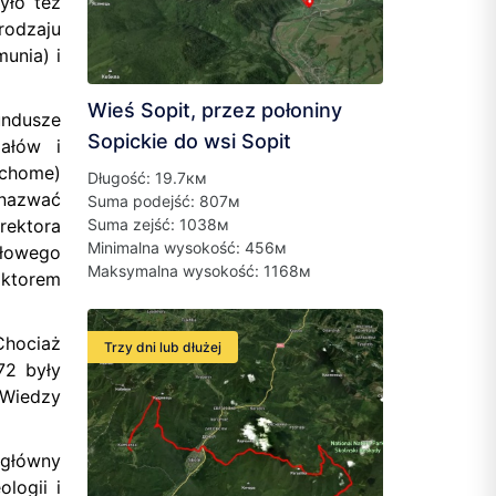
yło też
rodzaju
munia) i
Wieś Sopit, przez połoniny
undusze
Sopickie do wsi Sopit
iałów i
uchome)
Długość: 19.7км
 nazwać
Suma podejść: 807м
Suma zejść: 1038м
rektora
Minimalna wysokość: 456м
słowego
Maksymalna wysokość: 1168м
oktorem
Chociaż
Trzy dni lub dłużej
72 były
 Wiedzy
 główny
logii i