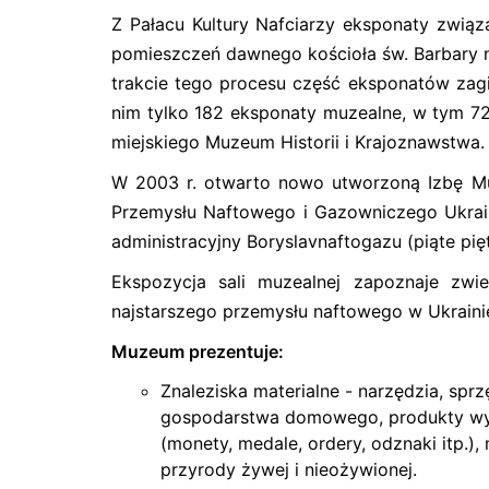
Z Pałacu Kultury Nafciarzy eksponaty zwią
pomieszczeń dawnego kościoła św. Barbary 
trakcie tego procesu część eksponatów zagin
nim tylko 182 eksponaty muzealne, w tym 72
miejskiego Muzeum Historii i Krajoznawstwa.
W 2003 r. otwarto nowo utworzoną Izbę M
Przemysłu Naftowego i Gazowniczego Ukrai
administracyjny Boryslavnaftogazu (piąte pię
Ekspozycja sali muzealnej zapoznaje zwi
najstarszego przemysłu naftowego w Ukrainie
Muzeum prezentuje:
Znaleziska materialne - narzędzia, sp
gospodarstwa domowego, produkty wy
(monety, medale, ordery, odznaki itp.),
przyrody żywej i nieożywionej.