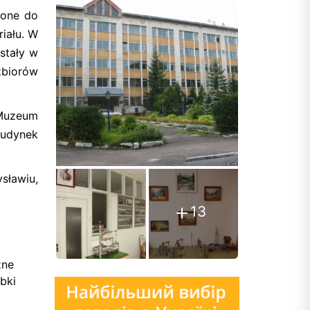
ione do
iału. W
stały w
zbiorów
 Muzeum
budynek
sławiu,
13
y
zne
óbki