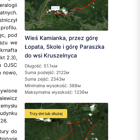
ralogii
atnych.
tniczył
rofilu.
ęc, pod
Wieś Kamianka, przez górę
Gazu we
Łopata, Skole i górę Paraszka
krnafta
do wsi Kruszelnyca
t 2.3),
du OJSC
Długość: 51.1км
a nowo,
Suma podejść: 2122м
Suma zejść: 2343м
Minimalna wysokość: 388м
żywione
Maksymalna wysokość: 1236м
alewicz
emysłu
udynku
Trzy dni lub dłużej
26.
tury do
istorię