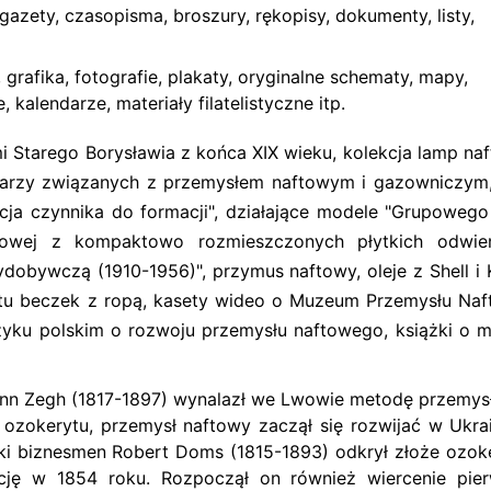
gazety, czasopisma, broszury, rękopisy, dokumenty, listy,
 grafika, fotografie, plakaty, oryginalne schematy, mapy,
kalendarze, materiały filatelistyczne itp.
mi Starego Borysławia z końca XIX wieku, kolekcja lamp na
endarzy związanych z przemysłem naftowym i gazowniczym
kcja czynnika do formacji", działające modele "Grupoweg
owej z kompaktowo rozmieszczonych płytkich odwier
dobywczą (1910-1956)", przymus naftowy, oleje z Shell i 
rtu beczek z ropą, kasety wideo o Muzeum Przemysłu Na
ęzyku polskim o rozwoju przemysłu naftowego, książki o 
hann Zegh (1817-1897) wynalazł we Lwowie metodę przemy
 ozokerytu, przemysł naftowy zaczął się rozwijać w Ukrai
ki biznesmen Robert Doms (1815-1893) odkrył złoże ozok
kcję w 1854 roku. Rozpoczął on również wiercenie pie