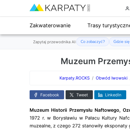
Zakwaterowanie
Trasy turystyczn
Zapytaj przewodnika AI:
Co zobaczyć?
Gdzie si
Muzeum Przemysł
Karpaty.ROCKS
Obwód lwowski
Facebook
Tweet
LinkedIn
Muzeum Historii Przemysłu Naftowego, O
1972 r. w Borysławiu w Pałacu Kultury Nafc
muzealne, z czego 272 stanowiły eksponaty 