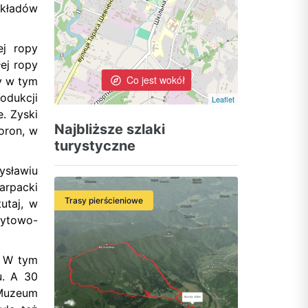
akładów
ej ropy
ej ropy
Co jest wokół
y w tym
odukcji
Leaflet
. Zyski
Najbliższe szlaki
oron, w
turystyczne
ysławiu
arpacki
Trasy pierścieniowe
utaj, w
rytowo-
. W tym
u. A 30
 Muzeum