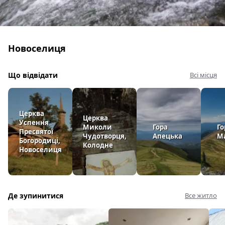
Новоселиця
Що відвідати
Всі місця
Церква
Церква
Успення
Миколи
Гора
Го
Пресвятої
Чудотворця,
Апецька
М
Богородиці,
Колодне
Новоселиця
Де зупинитися
Все житло