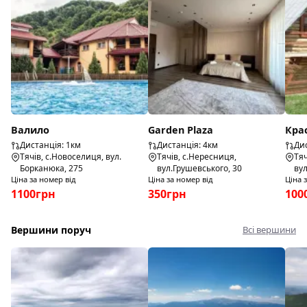
Валило
Garden Plaza
Кра
Дистанція: 1км
Дистанція: 4км
Дис
Тячів, с.Новоселиця, вул.
Тячів, с.Нересниця,
Тяч
Борканюка, 275
вул.Грушевського, 30
ву
Ціна за номер від
Ціна за номер від
Ціна 
1100грн
350грн
100
Вершини поруч
Всі вершини