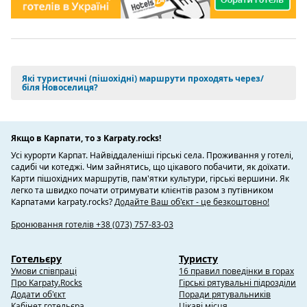
Які туристичні (пішохідні) маршрути проходять через/
біля Новоселиця?
Якщо в Карпати, то з Karpaty.rocks!
Усі курорти Карпат. Найвіддаленіші гірські села. Проживання у готелі,
садибі чи котеджі. Чим зайнятись, що цікавого побачити, як доїхати.
Карти пішохідних маршрутів, пам'ятки культури, гірські вершини. Як
легко та швидко почати отримувати клієнтів разом з путівником
Карпатами karpaty.rocks?
Додайте Ваш об'єкт - це безкоштовно!
Бронювання готелів +38 (073) 757-83-03
Готельєру
Туристу
Умови співпраці
16 правил поведінки в горах
Про Karpaty.Rocks
Гірські рятувальні підрозділи
Додати об'єкт
Поради рятувальників
Кабінет готельєра
Цікаві місця