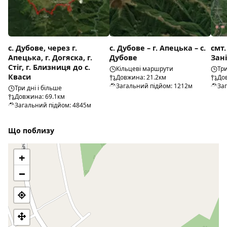
с. Дубове, через г.
с. Дубове – г. Апецька – с.
смт.
Апецька, г. Догяска, г.
Дубове
Зані
Стіг, г. Близниця до с.
Кільцеві маршрути
Три
Кваси
Довжина: 21.2км
До
Загальний підйом: 1212м
За
Три дні і більше
Довжина: 69.1км
Загальний підйом: 4845м
Що поблизу
+
−