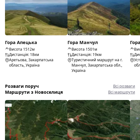
Гора Апецька
Гора Манчул
Гор
Висота 1512м
Висота 1501м
Ви
Дистанція: 18км
Дистанція: 19км
Дис
Аретьова, Закарпатська
Туристичний маршрут на г.
Уст
область, Україна
Манчул, Закарпатська обл.,
обл
Україна
Розваги поруч
Всі розваги
Маршрути з Новоселиця
Всі маршрути