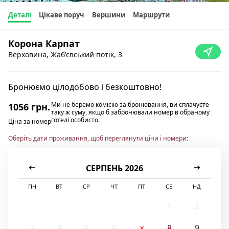
Деталі
Цікаве поруч
Вершини
Маршрути
Корона Карпат
Верховина, Жаб'євський потік, 3
Бронюємо цілодобово і безкоштовно!
Ми не беремо комісію за бронювання, ви сплачуєте
1056 грн.
таку ж суму, якщо б забронювали номер в обраному
готелі особисто.
Ціна за номер
Оберіть дати проживання, щоб переглянути ціни і номери:
СЕРПЕНЬ 2026
ПН
ВТ
СР
ЧТ
ПТ
СБ
НД
1
2
3
4
5
6
7
8
9