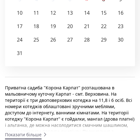
10
11
12
13
14
15
16
17
18
19
20
21
22
23
24
25
26
27
28
29
30
31
Приватна садиба "Корона Карпат" розташована в
мальовничому куточку Карпат - смт. Верховина. На
території є три двоповерхових котеджа на 11,8 і 6 осіб. Всі
номери котеджів облаштовані зручними меблями,
доступом до інтернету, ванними кімнатами. На території
котеджу "Корона Карпат" є гойдалки, мангал (дрова платні)
і альтанка, де можна насолодитися смачним шашликом,
можна замовити послуги джипінгу. Проживання з
Показати більше
тваринами узгоджувати при кожному бронюванні. Послуги