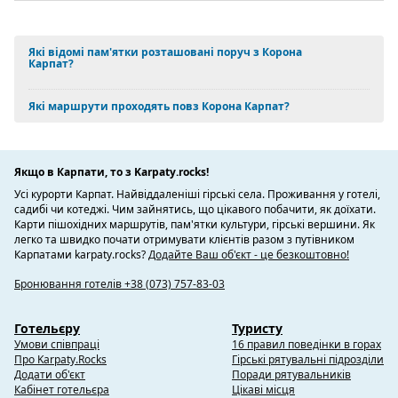
Які відомі пам'ятки розташовані поруч з Корона
Карпат?
Які маршрути проходять повз Корона Карпат?
Якщо в Карпати, то з Karpaty.rocks!
Усі курорти Карпат. Найвіддаленіші гірські села. Проживання у готелі,
садибі чи котеджі. Чим зайнятись, що цікавого побачити, як доїхати.
Карти пішохідних маршрутів, пам'ятки культури, гірські вершини. Як
легко та швидко почати отримувати клієнтів разом з путівником
Карпатами karpaty.rocks?
Додайте Ваш об'єкт - це безкоштовно!
Бронювання готелів +38 (073) 757-83-03
Готельєру
Туристу
Умови співпраці
16 правил поведінки в горах
Про Karpaty.Rocks
Гірські рятувальні підрозділи
Додати об'єкт
Поради рятувальників
Кабінет готельєра
Цікаві місця