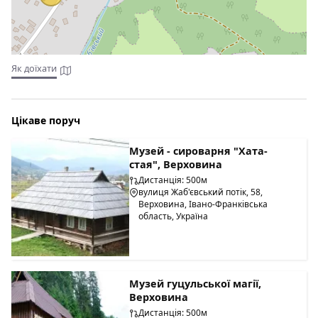
Як доїхати
Цікаве поруч
Музей - сироварня "Хата-
стая", Верховина
Дистанція: 500м
вулиця Жаб'євський потік, 58,
Верховина, Івано-Франківська
область, Україна
Музей гуцульської магії,
Верховина
Дистанція: 500м