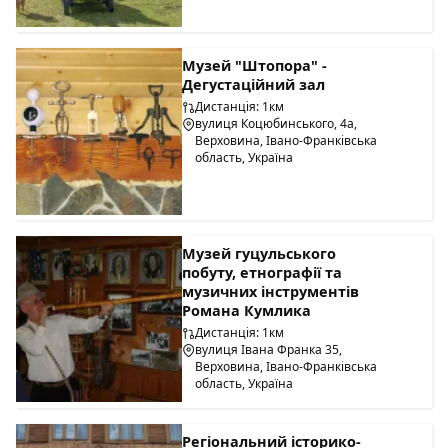
Музей "Штопора" -
Дегустаційний зал
Дистанція: 1км
вулиця Коцюбинського, 4а,
Верховина, Івано-Франківська
область, Україна
Музей гуцульського
побуту, етнографії та
музичних інструментів
Романа Кумлика
Дистанція: 1км
вулиця Івана Франка 35,
Верховина, Івано-Франківська
область, Україна
Регіональний історико-