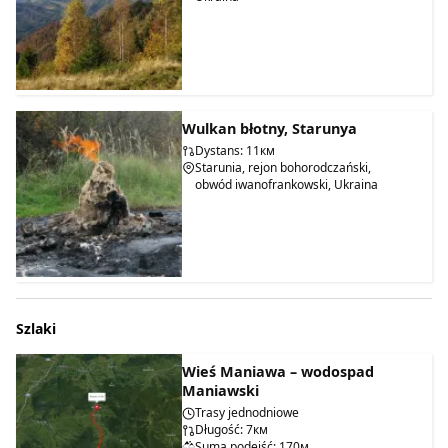
oraz bagien, które porosły paprocią. To cud natury
odwiedzają nie tylko turyści z różnych zakątków Ukrainy, ale
także zagraniczni goście. Niedaleko tego dużego wodospadu
znajdują się małe wodospady oraz altany, w których można
odpocząć po wyczerpującej drodze.
Wulkan błotny, Starunya
Dla takiego piękna, które zobaczysz, warto pokonać tak długą
drogę znowu i znowu. Więc zakładaj wygodne buty, weź
Dystans: 11км
Starunia, rejon bohorodczański,
kanapki i startuj!
obwód iwanofrankowski, Ukraina
Szlaki
Wieś Maniawa – wodospad
Maniawski
Trasy jednodniowe
Długość: 7км
Suma podejść: 170м