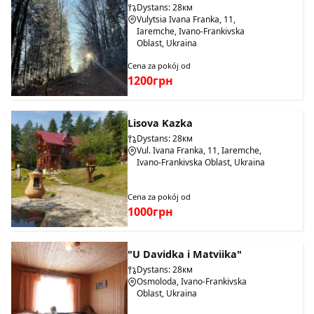
Dystans: 28км
Vulytsia Ivana Franka, 11,
Iaremche, Ivano-Frankivska
Oblast, Ukraina
Cena za pokój od
1200грн
Lisova Kazka
Dystans: 28км
Vul. Ivana Franka, 11, Iaremche,
Ivano-Frankivska Oblast, Ukraina
Cena za pokój od
1000грн
"U Davidka i Matviika"
Dystans: 28км
Osmoloda, Ivano-Frankivska
Oblast, Ukraina