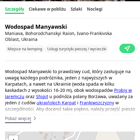
Szczegóły
Ciekawe w pobliżu
Szlaki
Noclegi
Wodospad Manyawski
Maniava, Bohorodchanskyi Raion, Ivano-Frankivska
Oblast, Ukraina
Miejsce na kemping
Usługi turystyki pieszej / wycieczki
Wodospad Manyawski to prawdziwy cud, który zasługuje na
uwagę każdego podróżnika, jeden z najwyższych w
Karpatach, a nawet na Ukrainie (woda spada w kilku
kaskadach z wysokości 16-20 m), obok wodospadów
Probiy w
Jaremczu
oraz
Shipit
u podnóża polany Borżawa, uważany za
jeden z cudów
ukraińskich Karpat
i
Frankiwszczyzny
w
szczególności. Aby docenić takie piękno, należy przejść pieszo
co najmniej 2 km gruntową drogą. Zajmie to nieco mniej niż
Pokaż więcej
godzinę. Droga do wodospadu jest bardzo malownicza, a
wysokość granitowych ścian kanionu czasami sięga 20 m.
Woda spada na ziemię kaskadami z trzech wodospadów. U
+