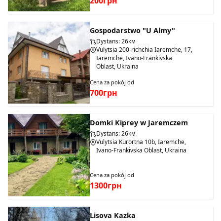
200грн
Gospodarstwo "U Almy"
Dystans: 26км
Vulytsia 200-richchia Iaremche, 17,
Iaremche, Ivano-Frankivska
Oblast, Ukraina
Cena za pokój od
700грн
Domki Kiprey w Jaremczem
Dystans: 26км
Vulytsia Kurortna 10b, Iaremche,
Ivano-Frankivska Oblast, Ukraina
Cena za pokój od
1300грн
Lisova Kazka