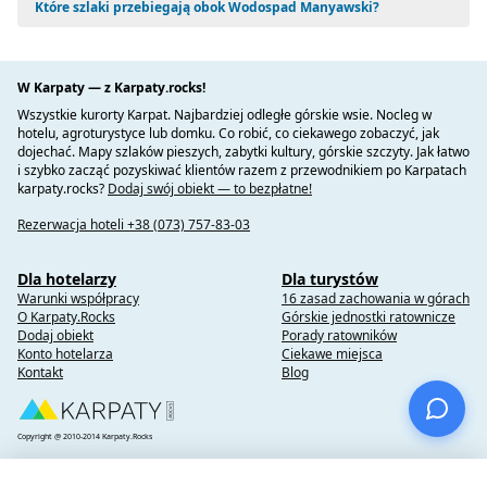
Które szlaki przebiegają obok Wodospad Manyawski?
W Karpaty — z Karpaty.rocks!
Wszystkie kurorty Karpat. Najbardziej odległe górskie wsie. Nocleg w
hotelu, agroturystyce lub domku. Co robić, co ciekawego zobaczyć, jak
dojechać. Mapy szlaków pieszych, zabytki kultury, górskie szczyty. Jak łatwo
i szybko zacząć pozyskiwać klientów razem z przewodnikiem po Karpatach
karpaty.rocks?
Dodaj swój obiekt — to bezpłatne!
Rezerwacja hoteli +38 (073) 757-83-03
Dla hotelarzy
Dla turystów
Warunki współpracy
16 zasad zachowania w górach
O Karpaty.Rocks
Górskie jednostki ratownicze
Dodaj obiekt
Porady ratowników
Konto hotelarza
Ciekawe miejsca
Kontakt
Blog
Copyright @ 2010-2014 Karpaty.Rocks