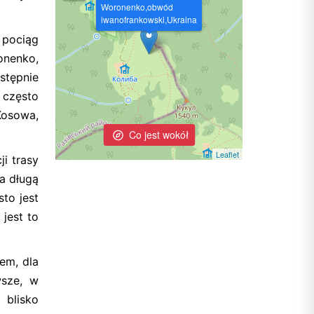
Woronenko,obwód
iwanofrankowski,Ukraina
 pociąg
onenko,
stępnie
 często
Kosowa,
Co jest wokół
Leaflet
i trasy
za długą
sto jest
jest to
em, dla
wsze, w
 blisko