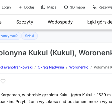
Login
Dodaj
Mapa
3D mapa
Rezerwa
e
Szczyty
Wodospady
Łąki górski
ę zatrzymać?
Szlaki
olonyna Kukul (Kukul), Woronen
d iwanofrankowski
Okręg Nadvirna
Woronenko
Polonyna K
Karpatach, w obrębie grzbietu Kukul (góra Kukul - 1539 m 
rpackim. Przybliżona wysokość nad poziomem morza wyno