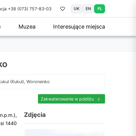
cja
+38 (073) 757-83-03
UK
EN
PL
e
Muzea
Interesujące miejsca
ko
ukul (Kukul), Woronenko
Zakwaterowanie w pobliżu
Zdjęcia
n.p.m.),
si 1440