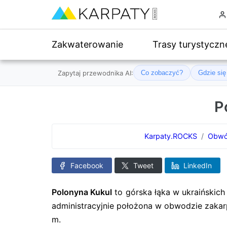
Zakwaterowanie
Trasy turystyczn
Zapytaj przewodnika AI:
Co zobaczyć?
Gdzie si
P
Karpaty.ROCKS
Obwó
Facebook
Tweet
LinkedIn
Polonyna Kukul
to górska łąka w ukraińskich 
administracyjnie położona w obwodzie zaka
m.