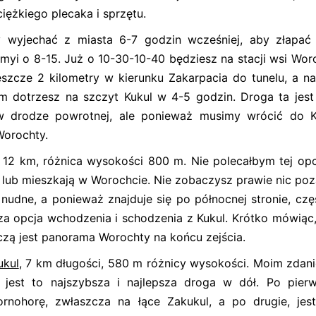
iężkiego plecaka i sprzętu.
y wyjechać z miasta 6-7 godzin wcześniej, aby złapać
myi o 8-15. Już o 10-30-10-40 będziesz na stacji wsi Wor
eszcze 2 kilometry w kierunku Zakarpacia do tunelu, a na
ym dotrzesz na szczyt Kukul w 4-5 godzin. Droga ta jest
w drodze powrotnej, ale ponieważ musimy wrócić do 
Worochty.
ć 12 km, różnica wysokości 800 m. Nie polecałbym tej opcj
się lub mieszkają w Worochcie. Nie zobaczysz prawie nic po
i nudne, a ponieważ znajduje się po północnej stronie, czę
za opcja wchodzenia i schodzenia z Kukul. Krótko mówiąc, 
czą jest panorama Worochty na końcu zejścia.
ukul
, 7 km długości, 580 m różnicy wysokości. Moim zdani
jest to najszybsza i najlepsza droga w dół. Po pier
nohorę, zwłaszcza na łące Zakukul, a po drugie, jest