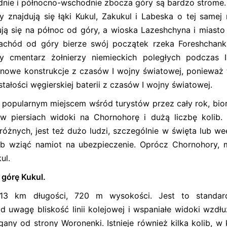
ie i północno-wschodnie zbocza góry są bardzo strome.
y znajdują się łąki Kukul, Zakukul i Labeska o tej samej 
ą się na północ od góry, a wioska Lazeshchyna i miasto 
achód od góry bierze swój początek rzeka Foreshchank
ry cmentarz żołnierzy niemieckich poległych podczas 
tonowe konstrukcje z czasów I wojny światowej, ponieważ 
tałości węgierskiej baterii z czasów I wojny światowej.
ć popularnym miejscem wśród turystów przez cały rok, bio
w piersiach widoki na Chornohorę i dużą liczbę kolib.
różnych, jest też dużo ludzi, szczególnie w święta lub we
ub wziąć namiot na ubezpieczenie. Oprócz Chornohory,
ul.
 górę Kukul.
 13 km długości, 720 m wysokości. Jest to standar
od uwagę bliskość linii kolejowej i wspaniałe widoki wzdłu
ny od strony Woronenki. Istnieje również kilka kolib, w 