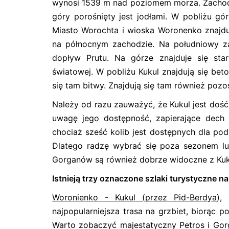
wynosi 1539 m nad poziomem morza. Zachodn
góry porośnięty jest jodłami. W pobliżu gór
Miasto Worochta i wioska Woronenko znajduj
na północnym zachodzie. Na południowy z
dopływ Prutu. Na górze znajduje się sta
światowej. W pobliżu Kukul znajdują się be
się tam bitwy. Znajdują się tam również pozos
Należy od razu zauważyć, że Kukul jest doś
uwagę jego dostępność, zapierające dech 
chociaż sześć kolib jest dostępnych dla pod
Dlatego radzę wybrać się poza sezonem l
Gorganów są również dobrze widoczne z Kuk
Istnieją trzy oznaczone szlaki turystyczne na
Woronienko - Kukul (przez Pid-Berdya
),
najpopularniejsza trasa na grzbiet, biorąc p
Warto zobaczyć majestatyczny Petros i Gorga