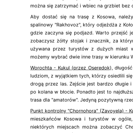
można się zatrzymać i wbiec na grzbiet bez c
Aby dostać się na trasę z Kosowa, należ
spalinowy "Rakhovoz", który odjeżdża z Koło
gdzie zaczyna się podjazd. Warto przejść j
zobaczysz żółty stojak i znacznik, za któr
używana przez turystów z dużych miast 
możemy wybrać dwie inne trasy w kierunku 
Worochta - Kukul (przez Oseredok
), długoś
ludziom, z wyjątkiem tych, którzy osiedlili 
drogą przez las. Zejście jest bardzo długie 
po kolana w błocie. Ponadto jest to najdłużs
trasa dla "amatorów". Jedyną pozytywną rze
Punkt kontrolny "Chornohora" (Zavoyela) - K
mieszkańców Kosowa i turystów w ogóle, 
niektórych miejscach można zobaczyć Chor