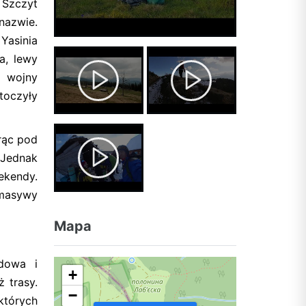
 Szczyt
nazwie.
Yasinia
a, lewy
I wojny
toczyły
rąc pod
 Jednak
ekendy.
 masywy
Mapa
dowa i
+
ż trasy.
−
których