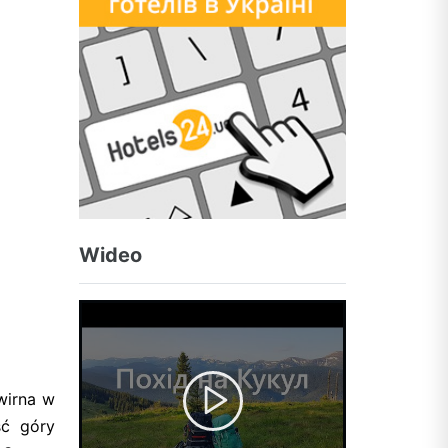
Wideo
wirna w
ść góry