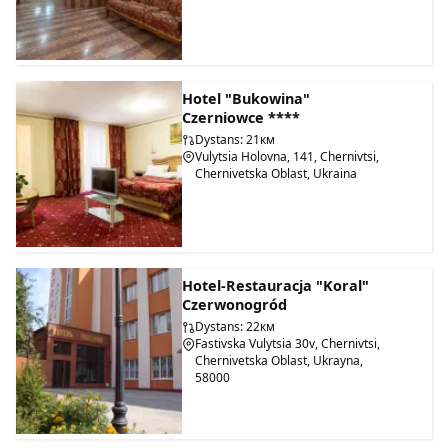
Hotel "Bukowina"
Czerniowce ****
Dystans: 21км
Vulytsia Holovna, 141, Chernivtsi,
Chernivetska Oblast, Ukraina
Hotel-Restauracja "Koral"
Czerwonogród
Dystans: 22км
Fastivska Vulytsia 30v, Chernivtsi,
Chernivetska Oblast, Ukrayna,
58000