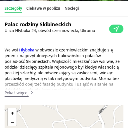
Szczegóły
Ciekawe w pobliżu
Noclegi
Pałac rodziny Skibineckich
Ulica Hlyboka 24, obwód czerniowiecki, Ukraina
We wsi
Hlyboka
w obwodzie czerniowieckim znajduje się
jeden z najprzytulniejszych bukowińskich pałaców -
posiadłość Skibineckich. Większość mieszkańców wsi wie, że
oddział dziecięcy szpitala rejonowego był kiedyś własnością
polskiej szlachty, ale odwiedzający są zaskoczeni, widząc
placówkę medyczną w tak nietypowym budynku. Można bez
przeszkód obejrzeć fasadę budynku i usiąść w altanie na
dziedzińcu, ale nie każdy może wejść do środka.
Pokaż więcej
Chcę przywrócić budynkowi jego pierwotny wygląd (Ivan
Shkrobanets, główny lekarz Centralnego Szpitala
+
Rejonowego w Hlyboce).
−
Kiedy pracowałem jako rezydent w szpitalu Hlyboka,
zebrałem wszystkie dane na temat dworku. Teraz, jako