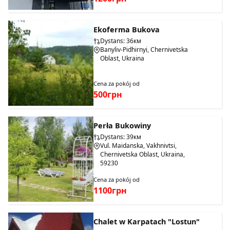
Ekoferma Bukova
Dystans: 36км
Banyliv-Pidhirnyi, Chernivetska
Oblast, Ukraina
Cena za pokój od
500грн
Perła Bukowiny
Dystans: 39км
Vul. Maidanska, Vakhnivtsi,
Chernivetska Oblast, Ukraina,
59230
Cena za pokój od
1100грн
Chalet w Karpatach "Lostun"