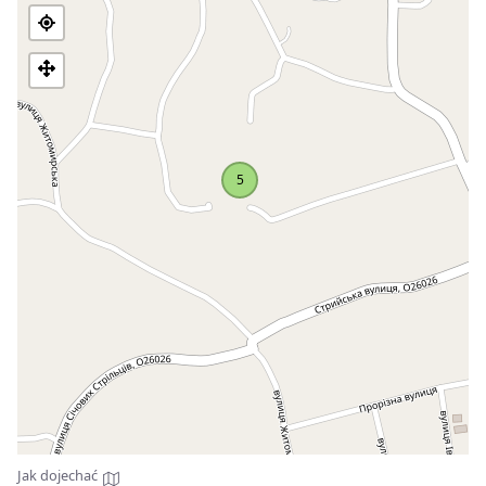
główny lekarz, chcę odrestaurować zabytkowy budynek i
przywrócić mu jego pierwotny wygląd.
Przeprowadziliśmy prace przygotowawcze, wykonaliśmy
dokumentację projektową i kosztorysową rekonstrukcji
budynku, zleciliśmy ekspertyzę. Teraz szukamy funduszy na
rekonstrukcję. Potrzebujemy około 9,5 mln UAH, aby
odrestaurować budynek. Poprosiłem szefa regionalnej
5
administracji państwowej i różne źródła finansowania o
znalezienie pieniędzy. Jednak jak dotąd nie przyniosło to
żadnych rezultatów. Ponieważ budynek jest zabytkiem
architektury, prace mogą wykonywać tylko firmy posiadające
odpowiednią licencję.
Historia Pałacu Skibineckiego
Zachowało się bardzo niewiele informacji o tym budynku i
jego właścicielu. Archiwa nie posiadają nawet dokładnej daty
budowy pałacu. Wszystko, co zostało zebrane o tym
historycznym budynku, to opowieści ludzi, starych
mieszkańców Hlyboka. W 1892 roku Bronisław Skibinecki kupił
majątek od księcia Adama Sapiehy, wielkiego polskiego
Jak dojechać
magnata ziemskiego. Hlyboka pozostała własnością rodziny