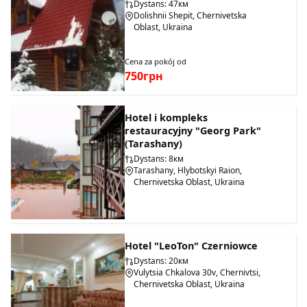
Dystans: 47км
Dolishnii Shepit, Chernivetska
Oblast, Ukraina
Cena za pokój od
750грн
Hotel i kompleks
restauracyjny "Georg Park"
(Tarashany)
Dystans: 8км
Tarashany, Hlybotskyi Raion,
Chernivetska Oblast, Ukraina
Hotel "LeoTon" Czerniowce
Dystans: 20км
Vulytsia Chkalova 30v, Chernivtsi,
Chernivetska Oblast, Ukraina