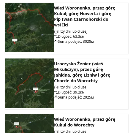
Wieś Woronenko, przez górę
Kukuł, górę Howerla i górę
Pip Iwan Czarnohorski do
wsi Ilci
Trzy dni lub dłużej
Długość: 63.3км
Suma podejść: 3028м
Uroczysko Żeniec (wieś
Mikuliczyn), przez górę
Jahidna, górę Lizniw i górę
Chorde do Worochty
Trzy dni lub dłużej
Długość: 39.2км
Suma podejść: 2025м
Wieś Woronenko, przez górę
Kukuł do Worochty
Trzy dni lub dłużej