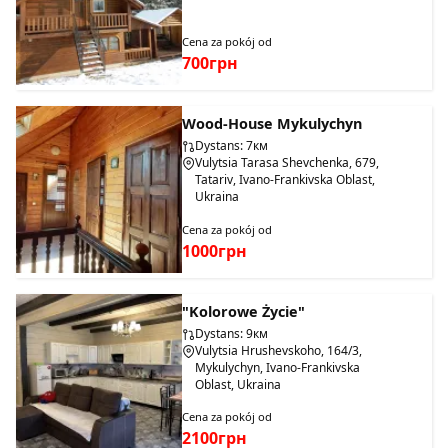
Cena za pokój od
700грн
Wood-House Mykulychyn
Dystans: 7км
Vulytsia Tarasa Shevchenka, 679,
Tatariv, Ivano-Frankivska Oblast,
Ukraina
Cena za pokój od
1000грн
"Kolorowe Życie"
Dystans: 9км
Vulytsia Hrushevskoho, 164/3,
Mykulychyn, Ivano-Frankivska
Oblast, Ukraina
Cena za pokój od
2100грн