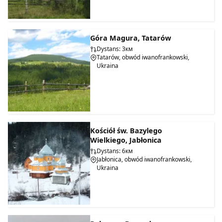
Góra Magura, Tatarów
Dystans: 3км
Tatarów, obwód iwanofrankowski,
Ukraina
Kościół św. Bazylego
Wielkiego, Jabłonica
Dystans: 6км
Jabłonica, obwód iwanofrankowski,
Ukraina