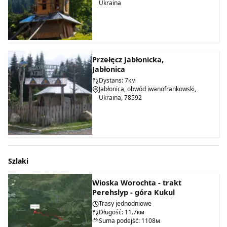
Ukraina
Przełęcz Jabłonicka,
Jabłonica
Dystans: 7км
Jabłonica, obwód iwanofrankowski,
Ukraina, 78592
Szlaki
Wioska Worochta - trakt
Perehslyp - góra Kukul
Trasy jednodniowe
Długość: 11.7км
Suma podejść: 1108м