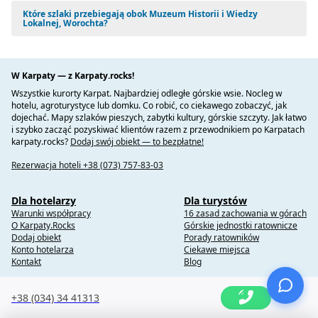
Które szlaki przebiegają obok Muzeum Historii i Wiedzy
Lokalnej, Worochta?
W Karpaty — z Karpaty.rocks!
Wszystkie kurorty Karpat. Najbardziej odległe górskie wsie. Nocleg w
hotelu, agroturystyce lub domku. Co robić, co ciekawego zobaczyć, jak
dojechać. Mapy szlaków pieszych, zabytki kultury, górskie szczyty. Jak łatwo
i szybko zacząć pozyskiwać klientów razem z przewodnikiem po Karpatach
karpaty.rocks?
Dodaj swój obiekt — to bezpłatne!
Rezerwacja hoteli +38 (073) 757-83-03
Dla hotelarzy
Dla turystów
Warunki współpracy
16 zasad zachowania w górach
O Karpaty.Rocks
Górskie jednostki ratownicze
Dodaj obiekt
Porady ratowników
Konto hotelarza
Ciekawe miejsca
Kontakt
Blog
+38 (034) 34 41313
Copyright @ 2010-2014 Karpaty.Rocks