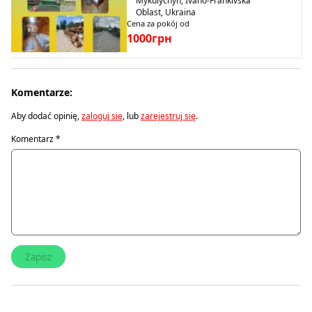
Mykulychyn, Ivano-Frankivska
Oblast, Ukraina
Cena za pokój od
1000грн
Komentarze:
Aby dodać opinię,
zaloguj się
, lub
zarejestruj się
.
Komentarz
*