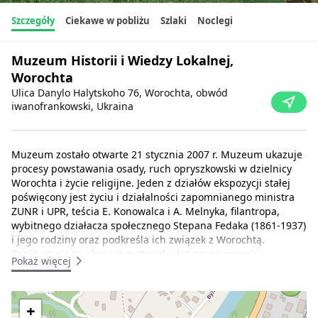
Szczegóły
Ciekawe w pobliżu
Szlaki
Noclegi
Muzeum Historii i Wiedzy Lokalnej,
Worochta
Ulica Danylo Halytskoho 76, Worochta, obwód
iwanofrankowski, Ukraina
Muzeum zostało otwarte 21 stycznia 2007 r. Muzeum ukazuje
procesy powstawania osady, ruch opryszkowski w dzielnicy
Worochta i życie religijne. Jeden z działów ekspozycji stałej
poświęcony jest życiu i działalności zapomnianego ministra
ZUNR i UPR, teścia E. Konowalca i A. Melnyka, filantropa,
wybitnego działacza społecznego Stepana Fedaka (1861-1937)
i jego rodziny oraz podkreśla ich związek z Worochtą.
Znajdują się tu również materiały dotyczące rozwoju
Pokaż więcej
przemysłu leśnego, usług sportowych i turystycznych,
sanatoriów, biografie sołtysów, znanych nauczycieli szkolnych
7
i wybitnych mieszkańców Worochty itp.
+