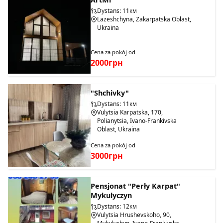
Dystans: 11км
Lazeshchyna, Zakarpatska Oblast,
Ukraina
Cena za pokój od
2000грн
"Shchivky"
Dystans: 11км
Vulytsia Karpatska, 170,
Polianytsia, Ivano-Frankivska
Oblast, Ukraina
Cena za pokój od
3000грн
Pensjonat "Perły Karpat"
Mykulyczyn
Dystans: 12км
Vulytsia Hrushevskoho, 90,