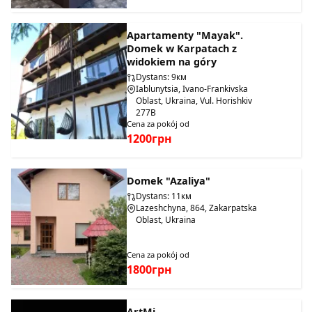
Apartamenty "Mayak".
Domek w Karpatach z
widokiem na góry
Dystans: 9км
Iablunytsia, Ivano-Frankivska
Oblast, Ukraina, Vul. Horishkiv
277B
Cena za pokój od
1200грн
Domek "Azaliya"
Dystans: 11км
Lazeshchyna, 864, Zakarpatska
Oblast, Ukraina
Cena za pokój od
1800грн
ArtMi