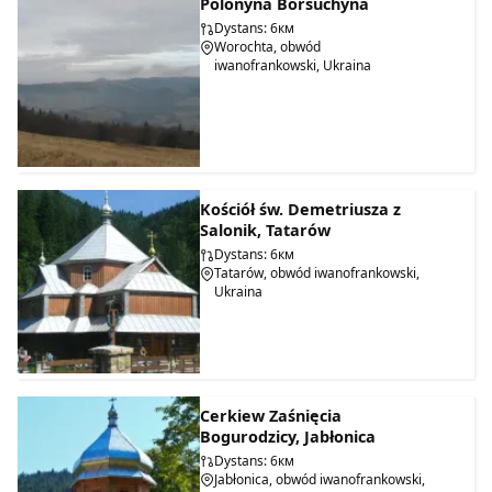
Polonyna Borsuchyna
Dystans: 6км
Worochta, obwód
iwanofrankowski, Ukraina
Kościół św. Demetriusza z
Salonik, Tatarów
Dystans: 6км
Tatarów, obwód iwanofrankowski,
Ukraina
Cerkiew Zaśnięcia
Bogurodzicy, Jabłonica
Dystans: 6км
Jabłonica, obwód iwanofrankowski,