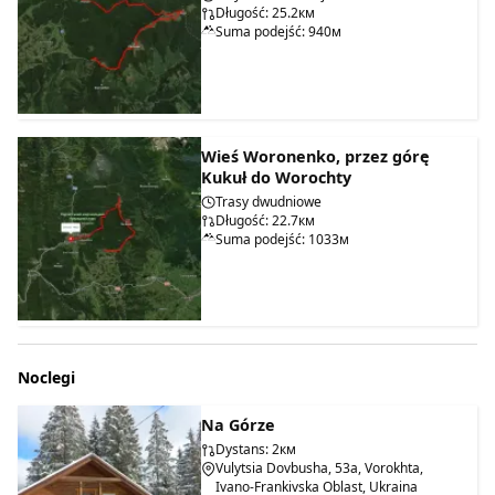
Długość: 25.2км
Suma podejść: 940м
Wieś Woronenko, przez górę
Kukuł do Worochty
Trasy dwudniowe
Długość: 22.7км
Suma podejść: 1033м
Noclegi
Na Górze
Dystans: 2км
Vulytsia Dovbusha, 53a, Vorokhta,
Ivano-Frankivska Oblast, Ukraina