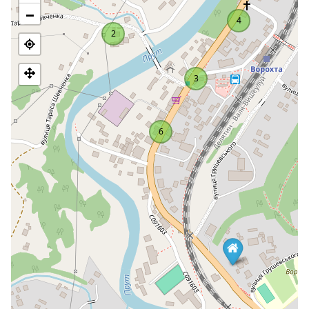
Mała osada typu miejskiego Worochta ma wspaniałe
−
malownicze zakątki. Cały obszar otoczony jest górami, a
4
same budynki w ciepłej porze roku pokryte są gęstą zielenią.
2
najdogodniejsze drogi
Znajdują się tu
do wspinaczki na
najwyższy szczyt Karpat - Howerlę. Wioska ma bogatą
historię i swój własny smak.
3
Lokalne muzeum historii i wiedzy, które zostało otwarte w
2006 roku, pozwala lepiej poznać ten region. Mieści się ono w
budynku, w którym dawniej znajdował się Dom Kultury. Wiele
6
eksponatów nawiązuje do życia słynnego galicyjskiego
polityka Stepana Fedaka, którego losy były ściśle związane z
miejscowością.
historyczne epoki wsi
Zbiory muzeum podkreślają
i ujawniają
osobliwości jej kultury i architektury. Worochta jest kolebką
ruchu opryszkowskiego. Muzeum prezentuje eksponaty
związane z tym okresem w historii wsi. Ekspozycje muzeum
poświęcone są wierze religijnej mieszkańców, hobby
sportowemu, usługom turystycznym, rozwojowi
przemysłowemu i wybitnym osobistościom Worochty.
Dni robocze: piątek, sobota, niedziela, dni wolne: poniedziałek,