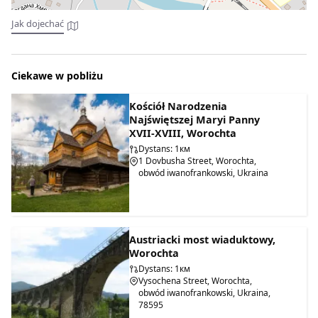
wtorek, środa.
Jak dojechać
Godziny otwarcia: od 10:00 do 17:00. Lunch: od 13:00 do
14:00.
Ciekawe w pobliżu
Kościół Narodzenia
Najświętszej Maryi Panny
XVII-XVIII, Worochta
Dystans: 1км
1 Dovbusha Street, Worochta,
obwód iwanofrankowski, Ukraina
Austriacki most wiaduktowy,
Worochta
Dystans: 1км
Vysochena Street, Worochta,
obwód iwanofrankowski, Ukraina,
78595