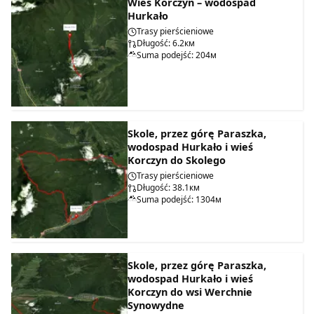
Wieś Korczyn – wodospad
Hurkało
Trasy pierścieniowe
Długość: 6.2км
Suma podejść: 204м
Skole, przez górę Paraszka,
wodospad Hurkało i wieś
Korczyn do Skolego
Trasy pierścieniowe
Długość: 38.1км
Suma podejść: 1304м
Skole, przez górę Paraszka,
wodospad Hurkało i wieś
Korczyn do wsi Werchnie
Synowydne