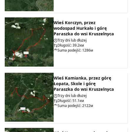
Wieś Korczyn, przez
wodospad Hurkało i górę
Paraszka do wsi Kruszelnyca
Trzy dni lub dłużej
Długość: 39.2км
Suma podejść: 1286м
Wieś Kamianka, przez górę
Łopata, Skole i górę
Paraszka do wsi Kruszelnyca
Trzy dni lub dłużej
Długość: 51.1км
Suma podejść: 2122м