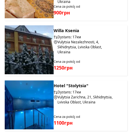
Ukraina
Cena za pokój od
900грн
Willa Ksenia
Dystans: 17км
Vulytsia Nezalezhnosti, 4,
Skhidnytsia, Lvivska Oblast,
Ukraina
Cena za pokój od
1250грн
Hotel "Stolytsia"
Dystans: 17км
Vulytsia Zarichna, 21, Skhidnytsia,
Lvivska Oblast, Ukraina
Cena za pokój od
1100грн