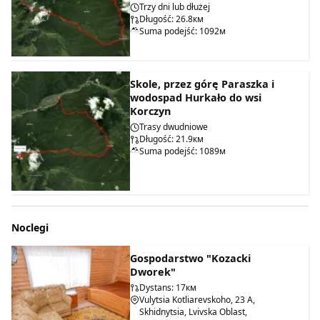
Trzy dni lub dłużej
Długość: 26.8км
Suma podejść: 1092м
Skole, przez górę Paraszka i
wodospad Hurkało do wsi
Korczyn
Trasy dwudniowe
Długość: 21.9км
Suma podejść: 1089м
Noclegi
Gospodarstwo "Kozacki
Dworek"
Dystans: 17км
Vulytsia Kotliarevskoho, 23 A,
Skhidnytsia, Lvivska Oblast,