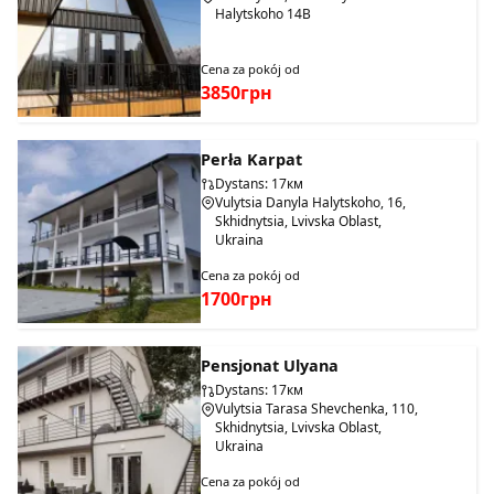
Halytskoho 14B
Cena za pokój od
3850грн
Perła Karpat
Dystans: 17км
Vulytsia Danyla Halytskoho, 16,
Skhidnytsia, Lvivska Oblast,
Ukraina
Cena za pokój od
1700грн
Pensjonat Ulyana
Dystans: 17км
Vulytsia Tarasa Shevchenka, 110,
Skhidnytsia, Lvivska Oblast,
Ukraina
Cena za pokój od