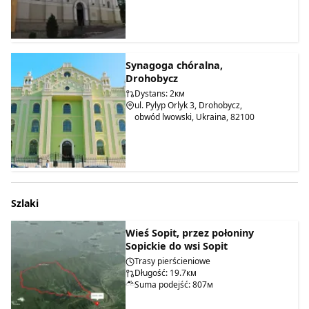
Synagoga chóralna,
Drohobycz
Dystans: 2км
ul. Pylyp Orlyk 3, Drohobycz,
obwód lwowski, Ukraina, 82100
Szlaki
Wieś Sopit, przez połoniny
Sopickie do wsi Sopit
Trasy pierścieniowe
Długość: 19.7км
Suma podejść: 807м