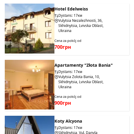
Hotel Edelweiss
Dystans: 17км
Vulytsia Nezalezhnosti, 36,
Skhidnytsia, Lvivska Oblast,
Ukraina
Cena za pokój od
700грн
Apartamenty "Złota Bania"
Dystans: 17км
Vulytsia Zolota Bania, 10,
Skhidnytsia, Lvivska Oblast,
Ukraina
Cena za pokój od
900грн
Koty Alcyona
Dystans: 17км
Skhidnytsia, Vul. Danyla