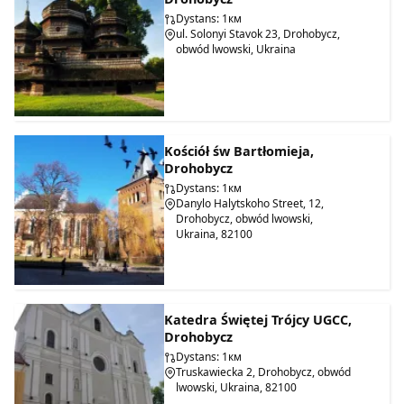
swoich funkcji religijnych. Na szczęście starożytny budynek
został zamknięty i nie stał się magazynem. Ten krok władz
Dystans: 1км
ul. Solonyi Stavok 23, Drohobycz,
radzieckich pomógł uchronić ikonostas i ikony kościoła, które
obwód lwowski, Ukraina
zdobią budynek do dziś, przed zniszczeniem. Obecnie kościół
znajduje się pod jurysdykcją Patriarchatu Kijowskiego.
Każdy odwiedzający może je zobaczyć. Drzwi kościoła są
otwarte o każdej porze dnia. Ojciec Mychajło Bachynskij jest
rektorem kościoła Świętej Męczennicy Paraskewy.
Kościół św Bartłomieja,
Drohobycz
Dystans: 1км
Danylo Halytskoho Street, 12,
Drohobycz, obwód lwowski,
Ukraina, 82100
Katedra Świętej Trójcy UGCC,
Drohobycz
Dystans: 1км
Truskawiecka 2, Drohobycz, obwód
lwowski, Ukraina, 82100