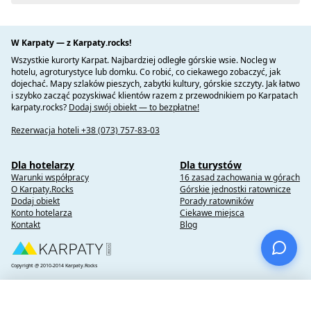
W Karpaty — z Karpaty.rocks!
Wszystkie kurorty Karpat. Najbardziej odległe górskie wsie. Nocleg w
hotelu, agroturystyce lub domku. Co robić, co ciekawego zobaczyć, jak
dojechać. Mapy szlaków pieszych, zabytki kultury, górskie szczyty. Jak łatwo
i szybko zacząć pozyskiwać klientów razem z przewodnikiem po Karpatach
karpaty.rocks?
Dodaj swój obiekt — to bezpłatne!
Rezerwacja hoteli +38 (073) 757-83-03
Dla hotelarzy
Dla turystów
Warunki współpracy
16 zasad zachowania w górach
O Karpaty.Rocks
Górskie jednostki ratownicze
Dodaj obiekt
Porady ratowników
Konto hotelarza
Ciekawe miejsca
Kontakt
Blog
Copyright @ 2010-2014 Karpaty.Rocks