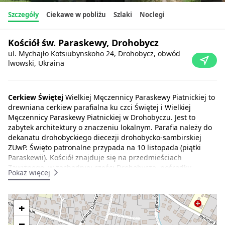
Szczegóły
Ciekawe w pobliżu
Szlaki
Noclegi
Kościół św. Paraskewy, Drohobycz
ul. Mychajło Kotsiubynskoho 24, Drohobycz, obwód
lwowski, Ukraina
Cerkiew Świętej
Wielkiej Męczennicy Paraskewy Piatnickiej to
drewniana cerkiew parafialna ku czci Świętej i Wielkiej
Męczennicy Paraskewy Piatnickiej w Drohobyczu. Jest to
zabytek architektury o znaczeniu lokalnym. Parafia należy do
dekanatu drohobyckiego diecezji drohobycko-sambirskiej
ZUwP. Święto patronalne przypada na 10 listopada (piątki
Paraskewii). Kościół znajduje się na przedmieściach
Zawiżnego, w zachodniej części Drohobycza, pośrodku
Pokaż więcej
cmentarza parafialnego, przy ulicy Mychajło Kotsiubynskoho
24. Kościół znajduje się na tej samej linii, co dwa starożytne
arcydzieła miasta - kościół św. Jerzego i kościół Podwyższenia
+
Krzyża Świętego w pobliżu starego cmentarza (przedmieście
Zavizhne).
−