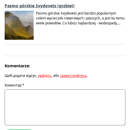
Pasmo górskie Svydovets (grzbiet)
Pasmo górskie Svydovets jest bardzo popularnym
celem wycieczek rowerowych i pieszych, a jest ku temu
wiele powodów. Co lubisz najbardziej - wodospady,...
Komentarze:
Щоб додати відгук,
увійдіть
, або
зареєструйтесь
.
Коментар
*