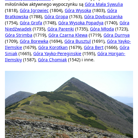
miłośników aktywnego wypoczynku są
Góra Mała Sywulia
(1818),
Góra Igrowiec
(1804),
Góra Wysoka
(1803),
Góra
Bratkowska
(1788),
Góra Gropa
(1763),
Góra Dovbuszanka
(1754),
Góra Grofa
(1748),
Góra Wysoka Popadya
(1740),
Góra
Niedźwiadek
(1735),
Góra Parenki
(1735),
Góra Młoda
(1723),
Góra Strimba
(1719),
Góra Czarna Klewa
(1719),
Góra Durnya
(1709),
Góra Borewka
(1694),
Góra Busztul
(1691),
Góra Yayko-
Ilemskie
(1679),
Góra Korotkan
(1679),
Góra Bert
(1666),
Góra
Siniak
(1665),
Góra Yayko-Pereginskie
(1595),
Góra Horgan-
Ilemskiy
(1587),
Góra Chomiak
(1542) i inne.