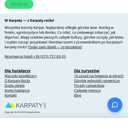
W Karpaty — z Karpaty.rocks!
Wszystkie kurorty Karpat. Najbardziej odległe górskie wsie. Nocleg w
hotelu, agroturystyce lub domku. Co robić, co ciekawego zobaczyć, jak
dojechać. Mapy szlaków pieszych, zabytki kultury, górskie szczyty. Jak łatwo
i szybko zacząć pozyskiwać klientów razem z przewodnikiem po Karpatach
karpaty.rocks?
Dodaj swój obiekt — to bezpłatne!
Rezerwacja hoteli +38 (073) 757-83-03
Dla hotelarzy
Dla turystów
Warunki współpracy
16 zasad zachowania w górach
O Karpaty.Rocks
Górskie jednostki ratownicze
Dodaj obiekt
Porady ratowników
Konto hotelarza
Ciekawe miejsca
Kontakt
Blog
Copyright @ 2010-2014 Karpaty.Rocks