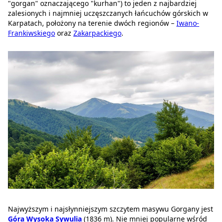
"gorgan" oznaczającego "kurhan") to jeden z najbardziej
zalesionych i najmniej uczęszczanych łańcuchów górskich w
Karpatach, położony na terenie dwóch regionów –
Iwano-
Frankiwskiego
oraz
Zakarpackiego
.
Najwyższym i najsłynniejszym szczytem masywu Gorgany jest
Góra Wysoka Sywulia
(1836 m). Nie mniej popularne wśród