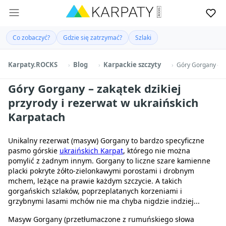
Co zobaczyć?
Gdzie się zatrzymać?
Szlaki
Karpaty.ROCKS
Blog
Karpackie szczyty
Góry Gorgany – za
Góry Gorgany – zakątek dzikiej
przyrody i rezerwat w ukraińskich
Karpatach
Unikalny rezerwat (masyw) Gorgany to bardzo specyficzne
pasmo górskie
ukraińskich Karpat
, którego nie można
pomylić z żadnym innym. Gorgany to liczne szare kamienne
placki pokryte żółto-zielonkawymi porostami i drobnym
mchem, leżące na prawie każdym szczycie. A takich
gorgańskich szlaków, poprzeplatanych korzeniami i
grzybnymi lasami mchów nie ma chyba nigdzie indziej...
Masyw Gorgany (przetłumaczone z rumuńskiego słowa