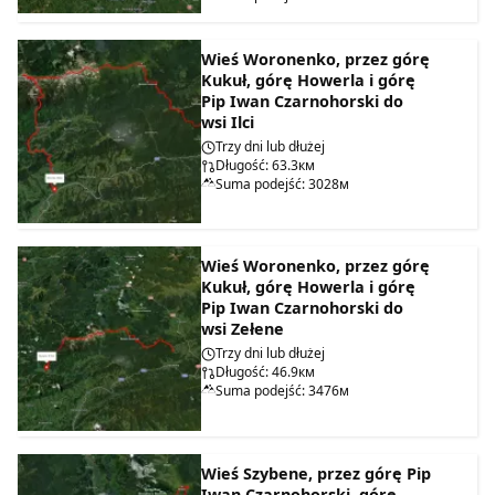
Wieś Woronenko, przez górę
Kukuł, górę Howerla i górę
Pip Iwan Czarnohorski do
wsi Ilci
Trzy dni lub dłużej
Długość: 63.3км
Suma podejść: 3028м
Wieś Woronenko, przez górę
Kukuł, górę Howerla i górę
Pip Iwan Czarnohorski do
wsi Zełene
Trzy dni lub dłużej
Długość: 46.9км
Suma podejść: 3476м
Wieś Szybene, przez górę Pip
Iwan Czarnohorski, górę