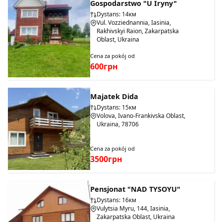
Gospodarstwo "U Iryny"
Dystans: 14км
Vul. Vozziednannia, Iasinia,
Rakhivskyi Raion, Zakarpatska
Oblast, Ukraina
Cena za pokój od
600грн
Majatek Dida
Dystans: 15км
Volova, Ivano-Frankivska Oblast,
Ukraina, 78706
Cena za pokój od
3500грн
Pensjonat "NAD TYSOYU"
Dystans: 16км
Vulytsia Myru, 144, Iasinia,
Zakarpatska Oblast, Ukraina