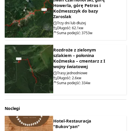
Howerla, górę Petros i
Koźmeszczyk do bazy
Zaroslak
Trzy dni lub dłużej
Długość: 62.1км
Suma podejść: 3753м
Rozdroże z zielonym
szlakiem – połonina
Koźmeska – cmentarz z I
wojny światowej
Trasy jednodniowe
Długość: 2.6км
Suma podejść: 334м
Noclegi
Hotel-Restauracja
"Bukov'yan"