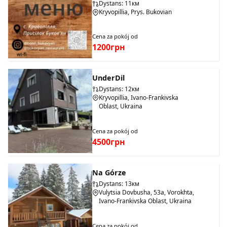
Dystans: 11км
Kryvopillia, Prys. Bukovian
Cena za pokój od
1200грн
UnderDil
Dystans: 12км
Kryvopillia, Ivano-Frankivska
Oblast, Ukraina
Cena za pokój od
4500грн
Na Górze
Dystans: 13км
Vulytsia Dovbusha, 53a, Vorokhta,
Ivano-Frankivska Oblast, Ukraina
Cena za pokój od