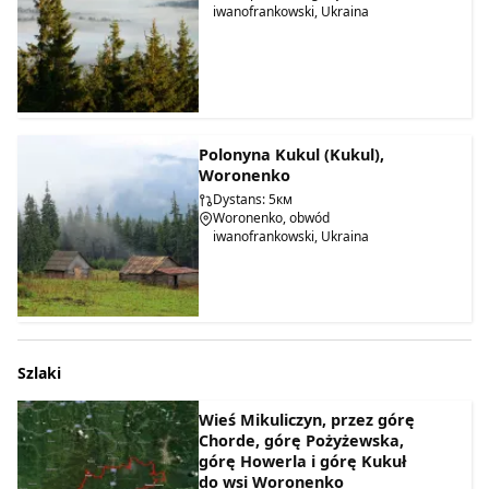
iwanofrankowski, Ukraina
Polonyna Kukul (Kukul),
Woronenko
Dystans: 5км
Woronenko, obwód
iwanofrankowski, Ukraina
Szlaki
Wieś Mikuliczyn, przez górę
Chorde, górę Pożyżewska,
górę Howerla i górę Kukuł
do wsi Woronenko