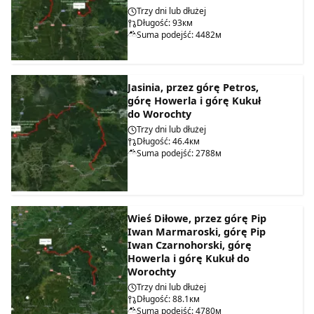
Trzy dni lub dłużej
Długość: 93км
Suma podejść: 4482м
Jasinia, przez górę Petros,
górę Howerla i górę Kukuł
do Worochty
Trzy dni lub dłużej
Długość: 46.4км
Suma podejść: 2788м
Wieś Diłowe, przez górę Pip
Iwan Marmaroski, górę Pip
Iwan Czarnohorski, górę
Howerla i górę Kukuł do
Worochty
Trzy dni lub dłużej
Długość: 88.1км
Suma podejść: 4780м