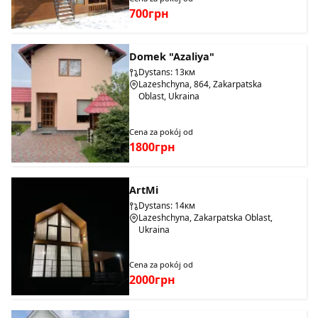
700грн
Domek "Azaliya"
Dystans: 13км
Lazeshchyna, 864, Zakarpatska
Oblast, Ukraina
Cena za pokój od
1800грн
ArtMi
Dystans: 14км
Lazeshchyna, Zakarpatska Oblast,
Ukraina
Cena za pokój od
2000грн