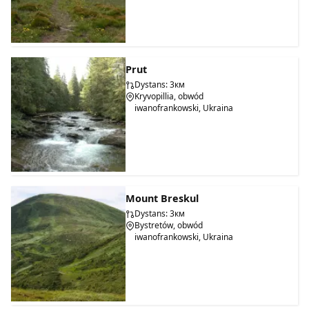
Prut
Dystans: 3км
Kryvopillia, obwód
iwanofrankowski, Ukraina
Mount Breskul
Dystans: 3км
Bystretów, obwód
iwanofrankowski, Ukraina