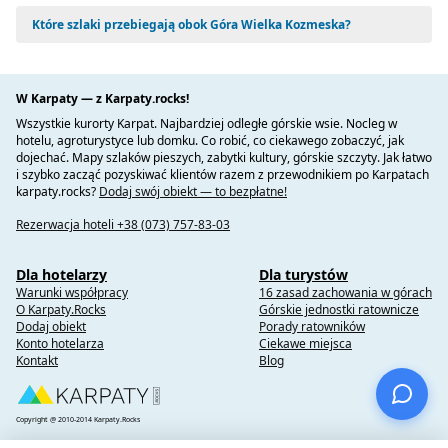
Które szlaki przebiegają obok Góra Wielka Kozmeska?
W Karpaty — z Karpaty.rocks!
Wszystkie kurorty Karpat. Najbardziej odległe górskie wsie. Nocleg w
hotelu, agroturystyce lub domku. Co robić, co ciekawego zobaczyć, jak
dojechać. Mapy szlaków pieszych, zabytki kultury, górskie szczyty. Jak łatwo
i szybko zacząć pozyskiwać klientów razem z przewodnikiem po Karpatach
karpaty.rocks?
Dodaj swój obiekt — to bezpłatne!
Rezerwacja hoteli +38 (073) 757-83-03
Dla hotelarzy
Dla turystów
Warunki współpracy
16 zasad zachowania w górach
O Karpaty.Rocks
Górskie jednostki ratownicze
Dodaj obiekt
Porady ratowników
Konto hotelarza
Ciekawe miejsca
Kontakt
Blog
Copyright @ 2010-2014 Karpaty.Rocks