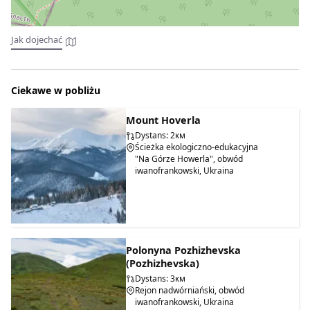
Jak dojechać
Ciekawe w pobliżu
Mount Hoverla
Dystans: 2км
Ścieżka ekologiczno-edukacyjna
"Na Górze Howerla", obwód
iwanofrankowski, Ukraina
Polonyna Pozhizhevska
(Pozhizhevska)
Dystans: 3км
Rejon nadwórniański, obwód
iwanofrankowski, Ukraina