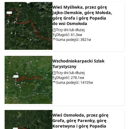
Wieś Myśliwka, przez górę
Jajko-Ilemskie, górę Mołoda,
górę Grofa i górę Popadia
do wsi Osmołoda
Trzy dni lub dłużej
Długość: 61.3км
Suma podejść: 3821м
Wschodniokarpacki Szlak
Turystyczny
Trzy dni lub dłużej
Długość: 278.1км
Suma podejść: 14105м
Wieś Osmołoda, przez górę
Grofa, górę Parenky, górę
Koretwyna i górę Popadia