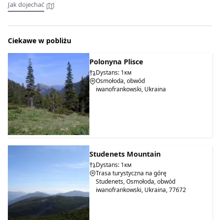
Jak dojechać
Ciekawe w pobliżu
Polonyna Plisce
Dystans: 1км
Osmołoda, obwód
iwanofrankowski, Ukraina
Studenets Mountain
Dystans: 1км
Trasa turystyczna na górę
Studenets, Osmołoda, obwód
iwanofrankowski, Ukraina, 77672