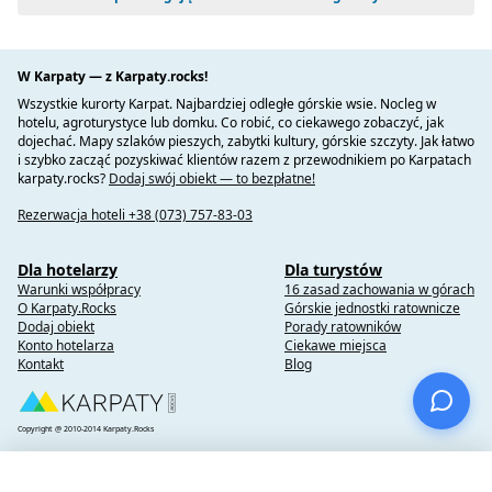
W Karpaty — z Karpaty.rocks!
Wszystkie kurorty Karpat. Najbardziej odległe górskie wsie. Nocleg w
hotelu, agroturystyce lub domku. Co robić, co ciekawego zobaczyć, jak
dojechać. Mapy szlaków pieszych, zabytki kultury, górskie szczyty. Jak łatwo
i szybko zacząć pozyskiwać klientów razem z przewodnikiem po Karpatach
karpaty.rocks?
Dodaj swój obiekt — to bezpłatne!
Rezerwacja hoteli +38 (073) 757-83-03
Dla hotelarzy
Dla turystów
Warunki współpracy
16 zasad zachowania w górach
O Karpaty.Rocks
Górskie jednostki ratownicze
Dodaj obiekt
Porady ratowników
Konto hotelarza
Ciekawe miejsca
Kontakt
Blog
Copyright @ 2010-2014 Karpaty.Rocks