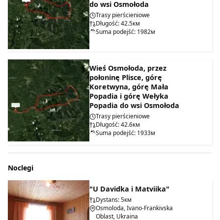
do wsi Osmołoda
Trasy pierścieniowe
Długość: 42.5км
Suma podejść: 1982м
Wieś Osmołoda, przez
połoninę Plisce, górę
Koretwyna, górę Mała
Popadia i górę Wełyka
Popadia do wsi Osmołoda
Trasy pierścieniowe
Długość: 42.6км
Suma podejść: 1933м
Noclegi
"U Davidka i Matviika"
Dystans: 5км
Osmoloda, Ivano-Frankivska
Oblast, Ukraina