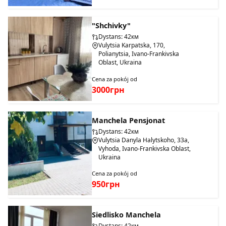
"Shchivky"
Dystans: 42км
Vulytsia Karpatska, 170,
Polianytsia, Ivano-Frankivska
Oblast, Ukraina
Cena za pokój od
3000грн
Manchela Pensjonat
Dystans: 42км
Vulytsia Danyla Halytskoho, 33a,
Vyhoda, Ivano-Frankivska Oblast,
Ukraina
Cena za pokój od
950грн
Siedlisko Manchela
Dystans: 42км