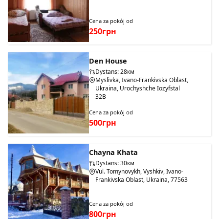
Cena za pokój od
250грн
Den House
Dystans: 28км
Myslivka, Ivano-Frankivska Oblast,
Ukraina, Urochyshche Iozyfstal
32B
Cena za pokój od
500грн
Chayna Khata
Dystans: 30км
Vul. Tomynovykh, Vyshkiv, Ivano-
Frankivska Oblast, Ukraina, 77563
Cena za pokój od
800грн