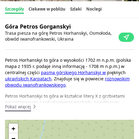
Szczegóły
Ciekawe w pobliżu
Szlaki
Noclegi
Góra Petros Gorganskyi
Trasa piesza na górę Petros Horhanskyi, Osmołoda,
obwód iwanofrankowski, Ukraina
Petros Horhanskyi to góra o wysokości 1702 m n.p.m. (polska
mapa z 1935 r. podaje inną informację - 1708 m n.p.m.) w
centralnej części
pasma górskiego Horhanskyi w
pięknych
ukraińskich Karpatach
. Znajduje się w powiecie
rożnowskim
obwodu iwanofrankowskiego
.
Petros Horhanskyi to góra w kształcie litery X z grzbietami
zorientowanymi z południowego wschodu na północny
Pokaż więcej
zachód i z południowego zachodu na północny wschód.
Zbocza masywu wzdłuż grzbietów są łagodne, w
przeciwieństwie do północnych, południowych, zachodnich i
+
wschodnich stoków, które są uważane za trudne lub nawet
nieprzejezdne.
−