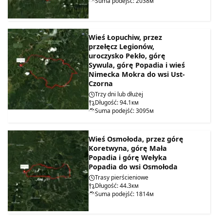
Suma podejść: 2038м
Wieś Łopuchiw, przez
przełęcz Legionów,
uroczysko Pekło, górę
Sywula, górę Popadia i wieś
Nimecka Mokra do wsi Ust-
Czorna
Trzy dni lub dłużej
Długość: 94.1км
Suma podejść: 3095м
Wieś Osmołoda, przez górę
Koretwyna, górę Mała
Popadia i górę Wełyka
Popadia do wsi Osmołoda
Trasy pierścieniowe
Długość: 44.3км
Suma podejść: 1814м