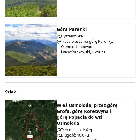
Góra Parenki
Dystans: 6км
Trasa piesza na górę Parenky,
Osmołoda, obwód
iwanofrankowski, Ukraina
Szlaki
Wieś Osmołoda, przez górę
Grofa, górę Koretwyna i
górę Popadia do wsi
Osmołoda
Trzy dni lub dłużej
Długość: 40.6км