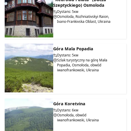
Szeptyckiego) Osmoloda
Dystans: 5км
Osmoloda, Rozhniativskyi Raion,
Ivano-Frankivska Oblast, Ukraina
Góra Mala Popadia
Dystans: 5км
Szlak turystyczny na górę Mała
Popadia, Osmołoda, obwód
iwanofrankowski, Ukraina
Góra Koretvina
Dystans: 6км
Osmołoda, obwód
iwanofrankowski, Ukraina