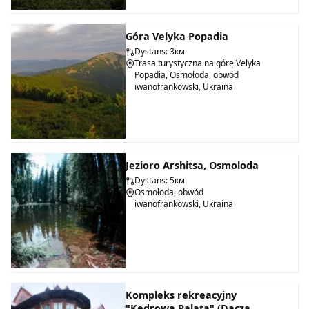
Góra Velyka Popadia
Dystans: 3км
Trasa turystyczna na górę Velyka
Popadia, Osmołoda, obwód
iwanofrankowski, Ukraina
Jezioro Arshitsa, Osmoloda
Dystans: 5км
Osmołoda, obwód
iwanofrankowski, Ukraina
Kompleks rekreacyjny
"Kedrowa Palata" (Dacza