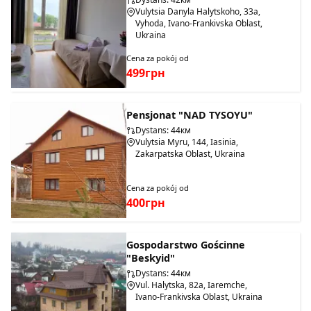
Vulytsia Danyla Halytskoho, 33a,
Vyhoda, Ivano-Frankivska Oblast,
Ukraina
Cena za pokój od
499грн
Pensjonat "NAD TYSOYU"
Dystans: 44км
Vulytsia Myru, 144, Iasinia,
Zakarpatska Oblast, Ukraina
Cena za pokój od
400грн
Gospodarstwo Gościnne
"Beskyid"
Dystans: 44км
Vul. Halytska, 82a, Iaremche,
Ivano-Frankivska Oblast, Ukraina