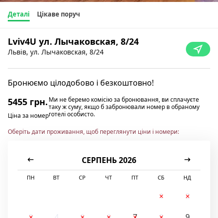
Деталі
Цікаве поруч
Lviv4U ул. Лычаковская, 8/24
Львів, ул. Лычаковская, 8/24
Бронюємо цілодобово і безкоштовно!
Ми не беремо комісію за бронювання, ви сплачуєте
5455 грн.
таку ж суму, якщо б забронювали номер в обраному
готелі особисто.
Ціна за номер
Оберіть дати проживання, щоб переглянути ціни і номери:
СЕРПЕНЬ 2026
ПН
ВТ
СР
ЧТ
ПТ
СБ
НД
1
2
3
4
5
6
7
8
9