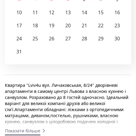
10
11
12
13
14
15
16
17
18
19
20
21
22
23
24
25
26
27
28
29
30
31
Квартира "Lviv4u вул. Личаковськая, 8/24" дворівневі
апартаменти в самому центрі Львова з власною кухнею і
санвузлом. Розраховано до 8 гостей одночасно. Ідеальний
варіант для великої компанії друзів або великої
сім'ї.Апартаменти обладнані: ліжками з ортопедичними
матрацами, диваном,постелью, рушниками, власною
кухнею, санвузлом з цілодобовою подачею холодної і
гарячої води фен праска (за запитом) посуд на 6 песрон
Показати більше
телевізор, безкоштовний wi-fi Поруч апарт — готелю