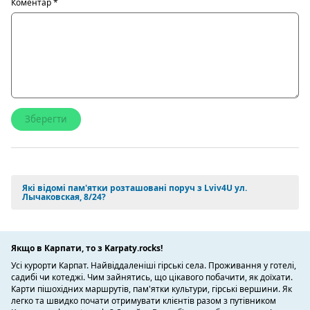
Коментар
*
Які відомі пам'ятки розташовані поруч з Lviv4U ул.
Лычаковская, 8/24?
Якщо в Карпати, то з Karpaty.rocks!
Усі курорти Карпат. Найвіддаленіші гірські села. Проживання у готелі,
садибі чи котеджі. Чим зайнятись, що цікавого побачити, як доїхати.
Карти пішохідних маршрутів, пам'ятки культури, гірські вершини. Як
легко та швидко почати отримувати клієнтів разом з путівником