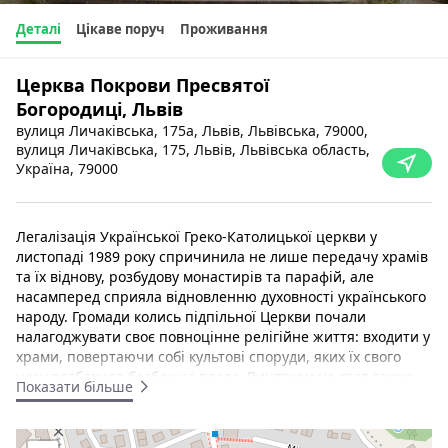
Деталі
Цікаве поруч
Проживання
Церква Покрови Пресвятої
Богородиці, Львів
вулиця Личаківська, 175а, Львів, Львівська, 79000,
вулиця Личаківська, 175, Львів, Львівська область,
Україна, 79000
Легалізація Української Греко-Католицької церкви у
листопаді 1989 року спричинила не лише передачу храмів
та їх віднову, розбудову монастирів та парафій, але
насамперед сприяла відновленню духовності українського
народу. Громади колись підпільної Церкви почали
налагоджувати своє повноцінне релігійне життя: входити у
храми, повертаючи собі культові споруди, яких їх свого
часу позбавила безбожна влада. Винятком не став також
Показати більше
монастирський храм Покрову Пресвятої Богородиці у м.
Львові (вул. Личаківська, 175а), що належить
Згромадженню Салезіян УГКЦ.