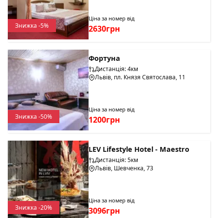
приміщення, в яких також розміщено сходові клітки.
Зовнішнім виглядом храм нагадує старохристиянську
Ціна за номер від
базиліку. Незвичною для архітектури Львова є дзвіниця
Знижка -5%
2630грн
заввишки до 60 метрів, збудована на зразок
флорентійських кампаніл.
Фортуна
Дистанція: 4км
Львів, пл. Князя Святослава, 11
Ціна за номер від
Знижка -50%
1200грн
LEV Lifestyle Hotel - Maestro
Дистанція: 5км
Львів, Шевченка, 73
Ціна за номер від
Знижка -20%
3096грн