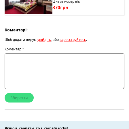
Ціна за номер від
370грн
Коментарі:
Щоб додати відгук,
увійдіть
, або
зареєструйтесь
.
Коментар
*
Якщо в Карпати, то з Karpaty.rocks!