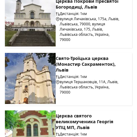
Церква Покрови Пресвятої
Богородиці, Львів
Дистанція: 1км
вулиця Личаківська, 175а, Львів,
Львівська, 79000, вулиця
Личаківська, 175, Львів,
Львівська область, Україна,
79000
Свято-Троїцька церква
(Монастир Сакраменток),
Львів
Дистанція: 1км
вулиця Тершаковців, 11А, Львів,
Львівська область, Україна,
79000
Церква святого
великомученика Георгія
УПЦ МП, Львів
Дистанція: 1км