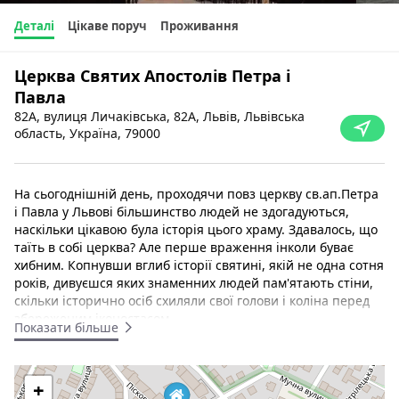
Деталі
Цікаве поруч
Проживання
Церква Святих Апостолів Петра і
Павла
82A, вулиця Личаківська, 82А, Львів, Львівська
область, Україна, 79000
На сьогоднішній день, проходячи повз церкву св.ап.Петра
і Павла у Львові більшинство людей не здогадуються,
наскільки цікавою була історія цього храму. Здавалось, що
таїть в собі церква? Але перше враження інколи буває
хибним. Копнувши вглиб історії святині, якій не одна сотня
років, дивуєшся яких знаменних людей пам'ятають стіни,
скільки історично осіб схиляли свої голови і коліна перед
збереженим іконостасом.
Показати більше
13 жовтня 1648 року
- в часи Визвольної війни проти
польської окупації
1648-1654 рр
. під стінами храму
+
свв.апп.Петра і Павла, праворуч церкви жив рахом х