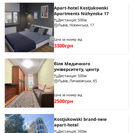
проголосили про вихід з підпорядкування Московській
Apart-hotel Kostjukowski
Патріархії і відновлення Української Автокефальної
Apartments Nizhynska 17
Православної Церкви в Україні.
2000 рік
- біля південної
Дистанція: 500м
стіни храму було захоронено тлінні останки Патріарха
Львів, Ніжинська, 17
УАПЦ Димитрія.
Ціна за номер від
3300грн
біля Медичного
університету, центр
Дистанція: 500м
Львів, Личаківська, 65
Ціна за номер від
2500грн
Kostjukowski brand-new
apart-hotel
Дистанція: 500м