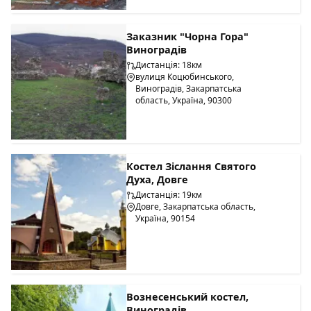
Заказник "Чорна Гора"
Виноградів
Дистанція: 18км
вулиця Коцюбинського,
Виноградів, Закарпатська
область, Україна, 90300
Костел Зiслання Святого
Духа, Довге
Дистанція: 19км
Довге, Закарпатська область,
Україна, 90154
Вознесенський костел,
Виноградів