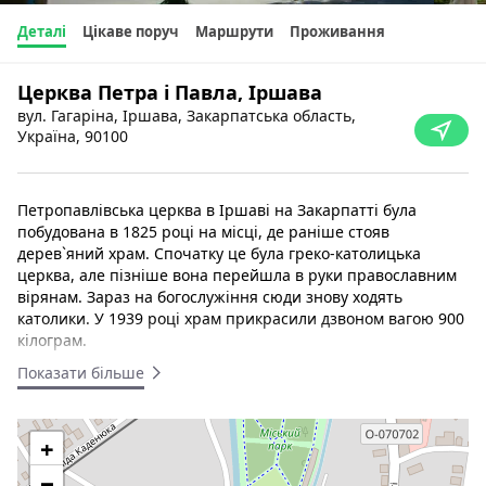
Деталі
Цікаве поруч
Маршрути
Проживання
Церква Петра і Павла, Іршава
вул. Гагаріна, Іршава, Закарпатська область,
Україна, 90100
Петропавлівська церква в Іршаві на Закарпатті була
побудована в 1825 році на місці, де раніше стояв
дерев`яний храм. Спочатку це була греко-католицька
церква, але пізніше вона перейшла в руки православним
вірянам. Зараз на богослужіння сюди знову ходять
католики. У 1939 році храм прикрасили дзвоном вагою 900
кілограм.
Показати більше
Дерев’яну церкву згадують у 1797 pоці, хоч і парохія, і
церква були тут набагато давніше. У 1748 році
налічувалося лише 30 греко-католиків, оскільки багато
+
людей перейшло в реформатську віру, а на початок XX
століття – 834.
−