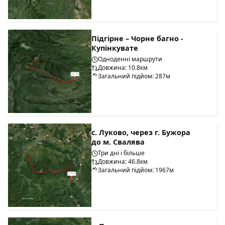
Підгірне – Чорне багно -
Купінкувате
Одноденні маршрути
Довжина: 10.8км
Загальний підйом: 287м
с. Луково, через г. Бужора
до м. Свалява
Три дні і більше
Довжина: 46.8км
Загальний підйом: 1967м