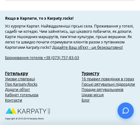
Якщо в Карпати, то з Karpaty.rocks!
Усі курорти Карпат. Найвіддаленіші гірські села. Проживання у готелі,
садибі чи котеджі. Чим зайнятись, що цікавого побачити, як доїхати.
Карти пішохідних маршрутів, пам'ятки культури, гірські вершини. Як
легко та швидко почати отримувати клієнтів разом з путівником
Карпатами karpaty.rocks?
Додайте Ваш об'єкт - це безкоштовно!
Бронювання готелів +38 (073) 757-83-03
Готельєру
Туристу
Умови співпраці
16 правил поведінки в горах
Про Karpaty.Rocks
Гірські рятувальні підрозділи
Додати об'єкт
Поради рятувальників
Кабінет готельєра
Цікаві місця
Контакти
Блог
Copyright @ 2010-2014 Karpaty.Rocks
×
Вибране
(0)