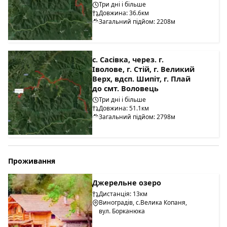
Три дні і більше
Довжина: 36.6км
Загальний підйом: 2208м
с. Сасівка, через. г.
Іволове, г. Стій, г. Великий
Верх, вдсп. Шипіт, г. Плай
до смт. Воловець
Три дні і більше
Довжина: 51.1км
Загальний підйом: 2798м
Проживання
Джерельне озеро
Дистанція: 13км
Виноградів, с.Велика Копаня,
вул. Борканюка