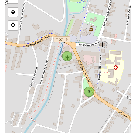
Теперішня церква – ладна мурована базиліка, збудована
за о. Петра Дешка на місці попередньої старої дерев’яної
церкви, яку в 1797 р. згадували як бідну, криту соломою;
такою ж була фара. Будівництво розпочалося 1802 році.
У 1937 році стараннями намісника о. Івана Кампова було
куплено за 22 тисячі чехословацьких корон 900-
кілограмовий дзвін. Значний ремонт відбувся в 1969 році
2
за священика Івана Петрушки, коли художник О. Селіванов
перемалював стінопис. Останній ремонт у 1997 році
організували священик Василь Ігнат, куратор Іван Звонарь,
касир Василь Петрище.
За останній час церква двічі значно ремонтували. У 1969
3
році художник Селіванов намалював нові настінні
розписи.
Храм верховних апостолів Петра і Павла розташований в
центрі міста в декількох хвилинах ходьби від залізничної
станції.