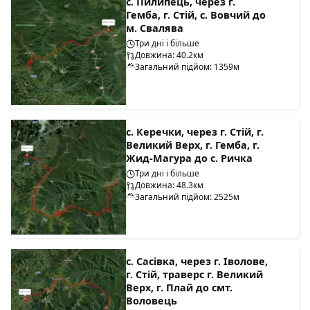
с. Пилипець, через г.
Гемба, г. Стій, с. Вовчий до
м. Свалява
Три дні і більше
Довжина: 40.2км
Загальний підйом: 1359м
с. Керечки, через г. Стій, г.
Великий Верх, г. Гемба, г.
Жид-Магура до с. Ричка
Три дні і більше
Довжина: 48.3км
Загальний підйом: 2525м
с. Сасівка, через г. Іволове,
г. Стій, траверс г. Великий
Верх, г. Плай до смт.
Воловець