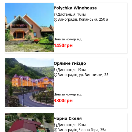
Polychka Winehouse
Дистанція: 16км
Виноградів, Копанська, 250 а
Ціна за номер від
1450грн
Орлине гніздо
Дистанція: 19км
Виноградів, ур. Виннички, 35
Ціна за номер від
3300грн
Чорна Скеля
Дистанція: 19км
Виноградів, Чорна Гора, 35а