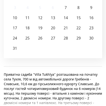
3
4
5
6
7
8
9
10
11
12
13
14
15
16
17
18
19
20
21
22
23
24
25
26
27
28
29
30
31
Приватна садиба "Villa Tukhlyа" розташована на початку
села Тухля, 700 м від автомобільної дороги Гребенів -
Славське, 10,6 км до гірськолижного курорту Славське. До
послуг гостей чотириповерховий будинок на 6 номерів (14
місць). На першому поверсі - вітальня з каміном і кухонним
куточком, 2 двомісні номери. На другому поверсі - 2
двомісні номери та 1 напівлюкс. На третьому поверсі -