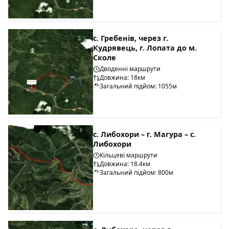
с. Гребенів, через г.
Кудрявeць, г. Лопата до м.
Сколе
Дводенні маршрути
Довжина: 18км
Загальний підйом: 1055м
с. Либохори – г. Магура – с.
Либохори
Кільцеві маршрути
Довжина: 18.4км
Загальний підйом: 800м