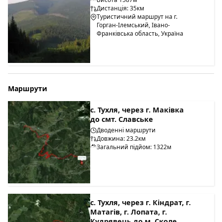
Дистанція: 35км
Туристичний маршрут на г.
Горган-Ілемський, Івано-
Франківська область, Україна
Маршрути
с. Тухля, через г. Маківка
до смт. Славське
Дводенні маршрути
Довжина: 23.2км
Загальний підйом: 1322м
с. Тухля, через г. Кіндрат, г.
Матагів, г. Лопата, г.
Кудрявець до м. Сколе