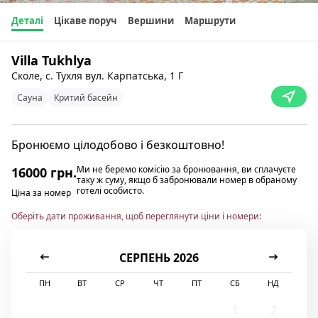
Деталі
Цікаве поруч
Вершини
Маршрути
Villa Tukhlyа
Сколе, с. Тухля вул. Карпатська, 1 Г
Сауна
Критий басейн
Бронюємо цілодобово і безкоштовно!
Ми не беремо комісію за бронювання, ви сплачуєте
16000 грн.
таку ж суму, якщо б забронювали номер в обраному
готелі особисто.
Ціна за номер
Оберіть дати проживання, щоб переглянути ціни і номери:
СЕРПЕНЬ 2026
ПН
ВТ
СР
ЧТ
ПТ
СБ
НД
1
2