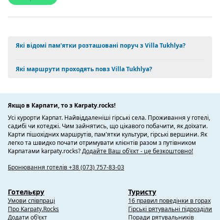
Які відомі пам'ятки розташовані поруч з Villa Tukhlyа?
Які маршрути проходять повз Villa Tukhlyа?
Якщо в Карпати, то з Karpaty.rocks!
Усі курорти Карпат. Найвіддаленіші гірські села. Проживання у готелі,
садибі чи котеджі. Чим зайнятись, що цікавого побачити, як доїхати.
Карти пішохідних маршрутів, пам'ятки культури, гірські вершини. Як
легко та швидко почати отримувати клієнтів разом з путівником
Карпатами karpaty.rocks?
Додайте Ваш об'єкт - це безкоштовно!
Бронювання готелів +38 (073) 757-83-03
Готельєру
Туристу
Умови співпраці
16 правил поведінки в горах
Про Karpaty.Rocks
Гірські рятувальні підрозділи
Додати об'єкт
Поради рятувальників