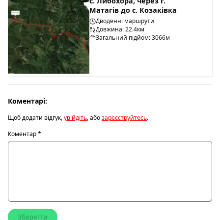
с. Либохора, через г.
Матагів до с. Козаківка
Дводенні маршрути
Довжина: 22.4км
Загальний підйом: 3066м
Коментарі:
Щоб додати відгук,
увійдіть
, або
зареєструйтесь
.
Коментар
*