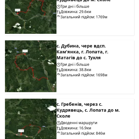
Три дні і більше
Довжина: 29.6км
Загальний підйом: 1769м
с. Дубина, чере вдсп.
Кам'янка, г. Лопата, г.
Матагів до с. Тухля
Три дні і більше
Довжина: 38.8км
Загальний підйом: 1698м
с. Гребенів, через с.
Кудрявець, с. Лопата до м.
Сколе
Дводенні маршрути
Довжина: 16.9км
Загальний підйом: 846м