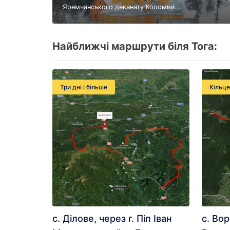
Яремчанського деканату Коломий...
Найближчі маршрути біля Тога:
Три дні і більше
Кільц
с. Ділове, через г. Піп Іван
с. Вор