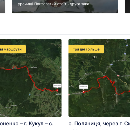
урочищі Плитоватий стоїть друга зака...
еві маршрути
Три дні і більше
оненко – г. Кукул – с.
с. Поляниця, через г. С