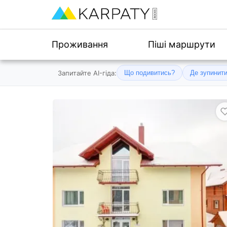
Проживання
Піші маршрути
Запитайте AI-гіда:
Що подивитись?
Де зупинит