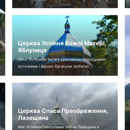
Церква Успіння Божої Матері,
Яблуниця
Село Яблуниця багате красивими природними
куточками і відомо багатьом любител...
Церква Спаса Преображення,
Лазещина
Між Ясінями і наступним селом Лазещина в