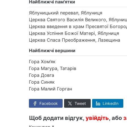
Найближчі пам'ятки
Яблуницький перевал, Яблуниця
Церква Святого Василія Великого, Яблуни
Церква введення в храм Пресвятої Богоро
Церква Успіння Божої Матері, Яблуниця
Церква Спаса Преображення, Лазещина
Найближчі вершини
Гора Хом’як
Гора Магура, Татарів
Гора Довга
Гора Синяк
Гора Малий Горган
Facebook
Tweet
LinkedIn
Щоб додати відгук,
увійдіть
, або
з