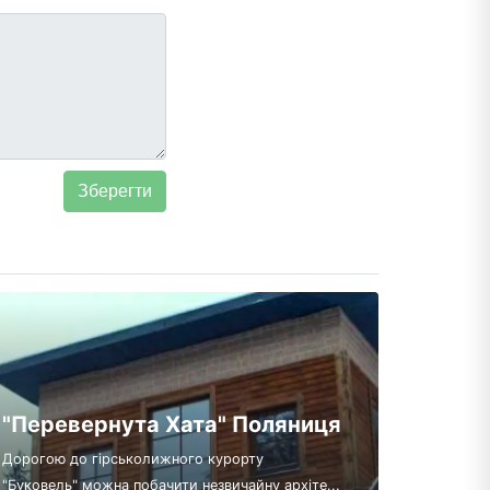
"Перевернута Хата" Поляниця
Дорогою до гірськолижного курорту
"Буковель" можна побачити незвичайну архіте...