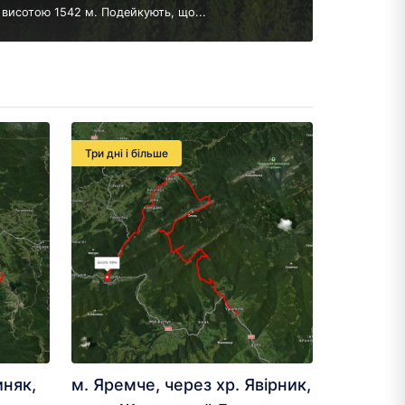
висотою 1542 м. Подейкують, що...
Три дні і більше
иняк,
м. Яремче, через хр. Явірник,