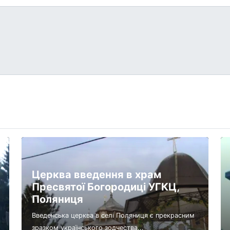
Церква введення в храм
Пресвятої Богородиці УГКЦ,
Поляниця
Введенська церква в селі Поляниця є прекрасним
зразком українського зодчества...