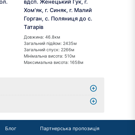
ол.
вдсп. Женецький Гук, г.
Хом'як, г. Синяк, г. Малий
Горган, с. Поляниця до с.
Татарів
Довжина: 46.8км
Загальний підйом: 2435м
Загальний спуск: 2266м
Мінімальна висота: 510м
Максимальна висота: 1658м
Блог
Партнерська пропозиція