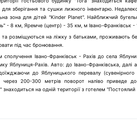
території гостьового будинку "Тога" знаходиться кафе
а для зберігання та сушки лижного інвентарю. Недалеко
на зона для дітей "Kinder Planet". Найближчий бугель
ь" - 8 км, Яремче (центр) - 35 км, м Івано-Франківськ - 
 та розміщуються на ліжку з батьками, проживають бе
ювати під час бронювання.
ем сполучення Івано-Франківськ - Рахів до села Яблун
ку Яблуниця-Рахів. Авто: до Івано-Франківська, далі 
доїжджаючи до Яблуницького перевалу (сувенірного 
", через 200-300 метрів поворот наліво приведе д
" знаходиться на одній території з готелем "Постоялий 