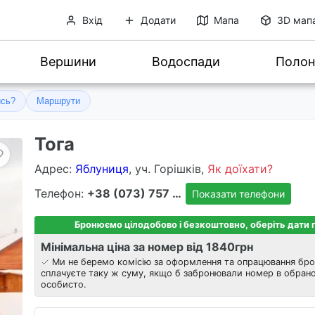
Вхід
Додати
Мапа
3D мап
Вершини
Водоспади
Полон
ись?
Маршрути
Тога
Адрес
:
Яблуниця
, уч. Горішків,
Як доїхати?
Телефон:
+38 (073) 757 8303
Показати телефони
Бронюємо цілодобово і безкоштовно, оберіть дати
Мінімальна ціна за номер від 1840
грн
Ми не беремо комісію за оформлення та опрацювання бро
сплачуєте таку ж суму, якщо б забронювали номер в обрано
особисто.