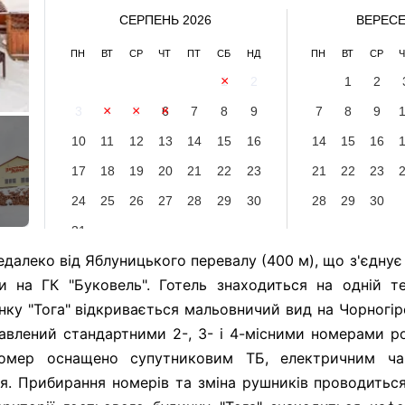
СЕРПЕНЬ 2026
ВЕРЕСЕ
ПН
ВТ
СР
ЧТ
ПТ
СБ
НД
ПН
ВТ
СР
Ч
1
2
1
2
3
4
5
6
7
8
9
7
8
9
10
11
12
13
14
15
16
14
15
16
17
18
19
20
21
22
23
21
22
23
24
25
26
27
28
29
30
28
29
30
31
далеко від Яблуницького перевалу (400 м), що з'єднує
и на ГК "Буковель". Готель знаходиться на одній те
инку "Тога" відкривається мальовничий вид на Чорногір
авлений стандартними 2-, 3- і 4-місними номерами р
омер оснащено супутниковим ТБ, електричним ча
. Прибирання номерів та зміна рушників проводиться