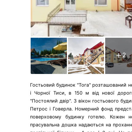
2
Гостьовий будинок "Тога" розташований не
і Чорної Тиси, в 150 м від нової дорог
"Постоялий двір". З вікон гостьового буд
Петрос і Говерла. Номерний фонд предст
поверховому будинку готелю. Кожен н
прасувальна дошка надаються на прохання