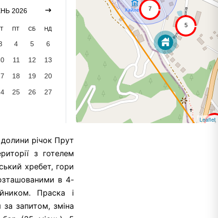
НЬ 2026
Т
ПТ
СБ
НД
3
4
5
6
10
11
12
13
17
18
19
20
24
25
26
27
Leaflet
 долини річок Прут
риторії з готелем
ський хребет, гори
озташованими в 4-
йником. Праска і
 за запитом, зміна