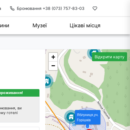
а
Бронювання
+38 (073) 757-83-03
ини
Музеї
Цікаві місця
+
Відкрити карту
−
 проживання!
нювання, ви
му готелі
Яблуниця,уч.
Горішків