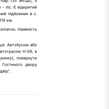
-бар (35 місць), 5
 - ліс. Є відкритий
ний підйомник в с.
110 км.
зплатно. Наявність
иця. Автобусом або
автотрасою H-09, в
ринку), повернути
о Гостиного двору
двір".