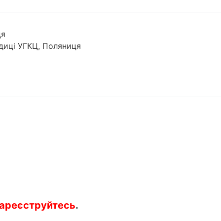
ця
диці УГКЦ, Поляниця
ареєструйтесь
.