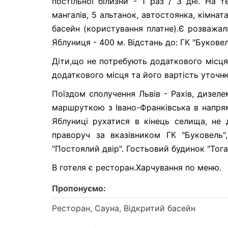
постільної білизни - 1 раз / 3 дні. На 
мангалів, 5 альтанок, автостоянка, кімнат
басейн (користування платне).Є розважаль
Яблуниця - 400 м. Відстань до: ГК "Буковел
Діти,що не потребують додаткового місця
додаткового місця та його вартість уточн
Поїздом сполучення Львів - Рахів, дизел
маршруткою з Івано-Франківська в напрям
Яблуниці рухатися в кінець селища, не 
праворуч за вказівником ГК "Буковель
"Постоялий двір". Гостьовий будинок "Тога
В готеля є ресторан.Харчування по меню.
Пропонуємо:
Ресторан, Сауна, Відкритий басейн