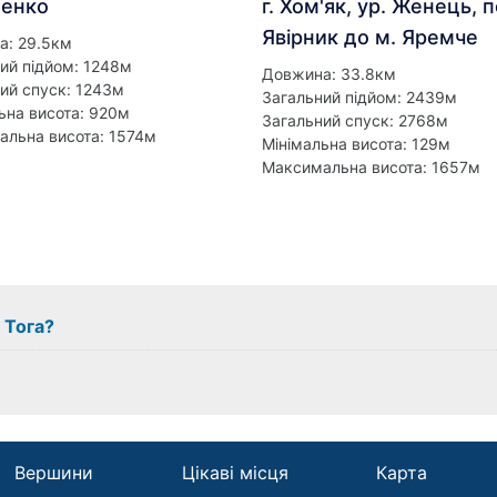
енко
г. Хом'як, ур. Женець, п
Явірник до м. Яремче
а: 29.5км
ий підйом: 1248м
Довжина: 33.8км
ий спуск: 1243м
Загальний підйом: 2439м
ьна висота: 920м
Загальний спуск: 2768м
льна висота: 1574м
Мінімальна висота: 129м
Максимальна висота: 1657м
 Тога?
Вершини
Цікаві місця
Карта