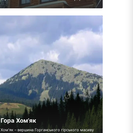
Гора Хом’як
Хом'як – вершина Горганського гірського масиву