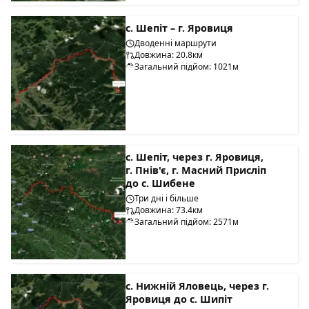
с. Шепіт – г. Яровиця
Дводенні маршрути
Довжина: 20.8км
Загальний підйом: 1021м
с. Шепіт, через г. Яровиця,
г. Пнів'є, г. Масний Присліп
до с. Шибене
Три дні і більше
Довжина: 73.4км
Загальний підйом: 2571м
с. Нижній Яловець, через г.
Яровиця до с. Шипіт