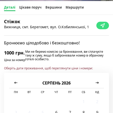
Деталі
Цікаве поруч
Вершини
Маршрути
Стіжок
Вижниця, смт. Берегомет, вул. О.Кобилянської, 1
Бронюємо цілодобово і безкоштовно!
Ми не беремо комісію за бронювання, ви сплачуєте
1000 грн.
таку ж суму, якщо б забронювали номер в обраному
готелі особисто.
Ціна за номер
Оберіть дати проживання, щоб переглянути ціни і номери:
СЕРПЕНЬ 2026
ПН
ВТ
СР
ЧТ
ПТ
СБ
НД
1
2
3
4
5
6
7
8
9