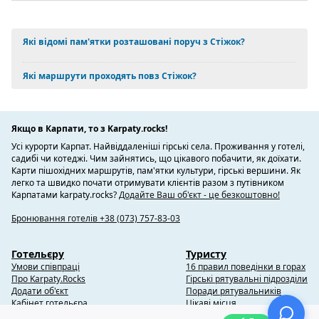
Які відомі пам'ятки розташовані поруч з Стіжок?
Які маршрути проходять повз Стіжок?
Якщо в Карпати, то з Karpaty.rocks!
Усі курорти Карпат. Найвіддаленіші гірські села. Проживання у готелі,
садибі чи котеджі. Чим зайнятись, що цікавого побачити, як доїхати.
Карти пішохідних маршрутів, пам'ятки культури, гірські вершини. Як
легко та швидко почати отримувати клієнтів разом з путівником
Карпатами karpaty.rocks?
Додайте Ваш об'єкт - це безкоштовно!
Бронювання готелів +38 (073) 757-83-03
Готельєру
Туристу
Умови співпраці
16 правил поведінки в горах
Про Karpaty.Rocks
Гірські рятувальні підрозділи
Додати об'єкт
Поради рятувальників
Кабінет готельєра
Цікаві місця
Контакти
Блог