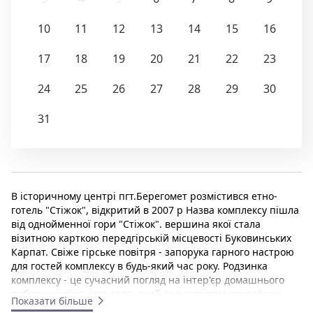
10
11
12
13
14
15
16
17
18
19
20
21
22
23
24
25
26
27
28
29
30
31
В історичному центрі пгт.Берегомет розмістився етно-
готель "Стіжок", відкритий в 2007 р Назва комплексу пішла
від однойменної гори "Стіжок". вершина якої стала
візитною карткою передгірській місцевості Буковинських
Карпат. Свіже гірське повітря - запорука гарного настрою
для гостей комплексу в будь-який час року. Родзинка
комплексу - це сучасний погляд на інтер'єр домашнього
побуту українського села, який дарує гостям атмосферу
Показати більше
домашнього спокою і затишку. Комплекс включає готель,