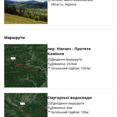
область, Україна
Маршрути
пер. Німчич - Протяте
Каміння
Дводенні маршрути
Довжина: 20.9км
Загальний підйом: 1063м
Смугарські водоспади
Одноденні маршрути
Довжина: 4км
Загальний підйом: 106м