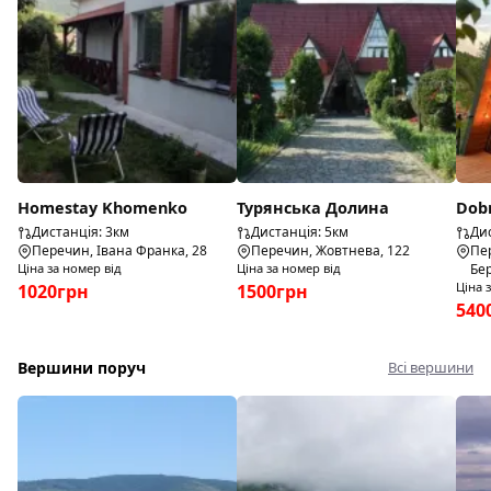
Homestay Khomenko
Турянська Долина
Dob
Дистанція: 3км
Дистанція: 5км
Дис
Перечин, Івана Франка, 28
Перечин, Жовтнева, 122
Пер
Ціна за номер від
Ціна за номер від
Бер
Ціна 
1020грн
1500грн
540
Вершини поруч
Всі вершини