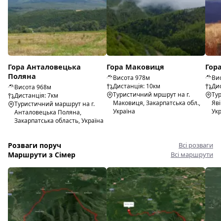
Гора Анталовецька
Гора Маковиця
Гор
Поляна
Висота 978м
Ви
Дистанція: 10км
Дис
Висота 968м
Туристичний мршрут на г.
Ту
Дистанція: 7км
Маковиця, Закарпатська обл.,
Яві
Туристичний маршрут на г.
Україна
Ук
Анталовецька Поляна,
Закарпатська область, Україна
Розваги поруч
Всі розваги
Маршрути з Сімер
Всі маршрути