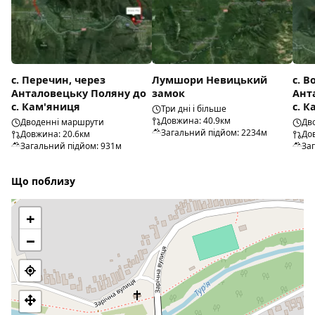
с. Перечин, через
Лумшори Невицький
с. В
Анталовецьку Поляну до
замок
Ант
с. Кам'яниця
с. 
Три дні і більше
Довжина: 40.9км
Дводенні маршрути
Дв
Загальний підйом: 2234м
Довжина: 20.6км
До
Загальний підйом: 931м
За
Що поблизу
+
−