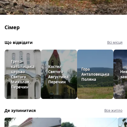
Сімер
Що відвідати
Всі місця
​Греко-
католицька
Костел
Гора
церква
Святого
Не
Анталовецька
Святого
Августина,
за
Поляна
Миколая,
Перечин
Перечин
Де зупинитися
Все житло