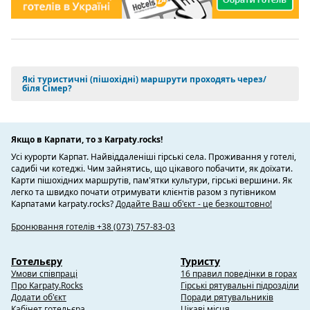
Які туристичні (пішохідні) маршрути проходять через/
біля Сімер?
Якщо в Карпати, то з Karpaty.rocks!
Усі курорти Карпат. Найвіддаленіші гірські села. Проживання у готелі,
садибі чи котеджі. Чим зайнятись, що цікавого побачити, як доїхати.
Карти пішохідних маршрутів, пам'ятки культури, гірські вершини. Як
легко та швидко почати отримувати клієнтів разом з путівником
Карпатами karpaty.rocks?
Додайте Ваш об'єкт - це безкоштовно!
Бронювання готелів +38 (073) 757-83-03
Готельєру
Туристу
Умови співпраці
16 правил поведінки в горах
Про Karpaty.Rocks
Гірські рятувальні підрозділи
Додати об'єкт
Поради рятувальників
Кабінет готельєра
Цікаві місця