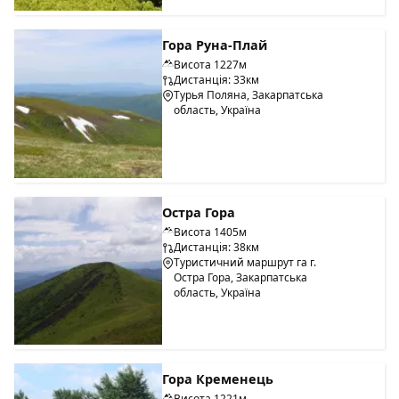
Гора Руна-Плай
Висота 1227м
Дистанція: 33км
Турья Поляна, Закарпатська
область, Україна
Остра Гора
Висота 1405м
Дистанція: 38км
Туристичний маршрут га г.
Остра Гора, Закарпатська
область, Україна
Гора Кременець
Висота 1221м