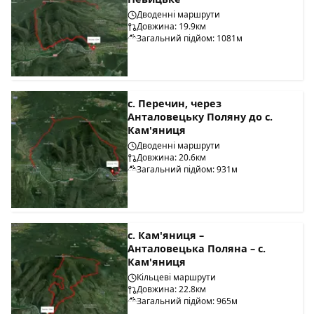
Дводенні маршрути
Довжина: 19.9км
Загальний підйом: 1081м
с. Перечин, через
Анталовецьку Поляну до с.
Кам'яниця
Дводенні маршрути
Довжина: 20.6км
Загальний підйом: 931м
с. Кам'яниця –
Анталовецька Поляна – с.
Кам'яниця
Кільцеві маршрути
Довжина: 22.8км
Загальний підйом: 965м