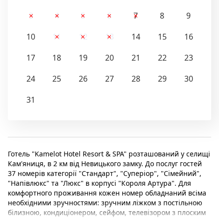
3
4
5
6
7
8
9
10
11
12
13
14
15
16
17
18
19
20
21
22
23
24
25
26
27
28
29
30
31
Готель "Kamelot Hotel Resort & SPA" розташований у селищі
Кам'яниця, в 2 км від Невицького замку. До послуг гостей
37 номерів категорії "Стандарт", "Суперіор", "Сімейний",
"Напівлюкс" та "Люкс" в корпусі "Короля Артура". Для
комфортного проживання кожен номер обладнаний всіма
необхідними зручностями: зручним ліжком з постільною
білизною, кондиціонером, сейфом, телевізором з плоским