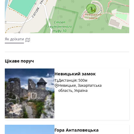
готелю є ресторан.
3
Як доїхати
Цікаве поруч
Невицький замок
Дистанція: 500м
Невицьке, Закарпатська
область, Україна
Гора Анталовецька