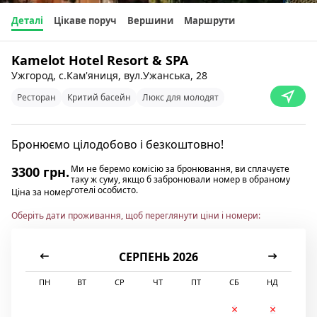
Деталі
Цікаве поруч
Вершини
Маршрути
Kamelot Hotel Resort & SPA
Ужгород, с.Кам'яниця, вул.Ужанська, 28
Ресторан
Критий басейн
Люкс для молодят
Бронюємо цілодобово і безкоштовно!
Ми не беремо комісію за бронювання, ви сплачуєте
3300 грн.
таку ж суму, якщо б забронювали номер в обраному
готелі особисто.
Ціна за номер
Оберіть дати проживання, щоб переглянути ціни і номери:
СЕРПЕНЬ 2026
ПН
ВТ
СР
ЧТ
ПТ
СБ
НД
1
2