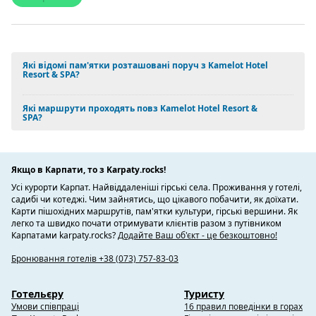
Які відомі пам'ятки розташовані поруч з Kamelot Hotel
Resort & SPA?
Які маршрути проходять повз Kamelot Hotel Resort &
SPA?
Якщо в Карпати, то з Karpaty.rocks!
Усі курорти Карпат. Найвіддаленіші гірські села. Проживання у готелі,
садибі чи котеджі. Чим зайнятись, що цікавого побачити, як доїхати.
Карти пішохідних маршрутів, пам'ятки культури, гірські вершини. Як
легко та швидко почати отримувати клієнтів разом з путівником
Карпатами karpaty.rocks?
Додайте Ваш об'єкт - це безкоштовно!
Бронювання готелів +38 (073) 757-83-03
Готельєру
Туристу
Умови співпраці
16 правил поведінки в горах