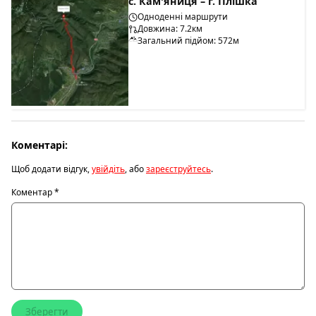
с. Кам'яниця – г. Плішка
Одноденні маршрути
Довжина: 7.2км
Загальний підйом: 572м
Коментарі:
Щоб додати відгук,
увійдіть
, або
зареєструйтесь
.
Коментар
*