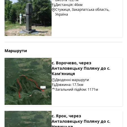
Дистанція: 46км
Стужиця, Закарпатська область,
Україна
Маршрути
с. Ворочево, через
Анталовецьку Поляну до с.
Кам'яниця
Дводенні маршрути
Довжина: 17.5км
Загальний підйом: 1171м
с. Ярок, через
Анталовецьку Поляну до с.
Невицьке