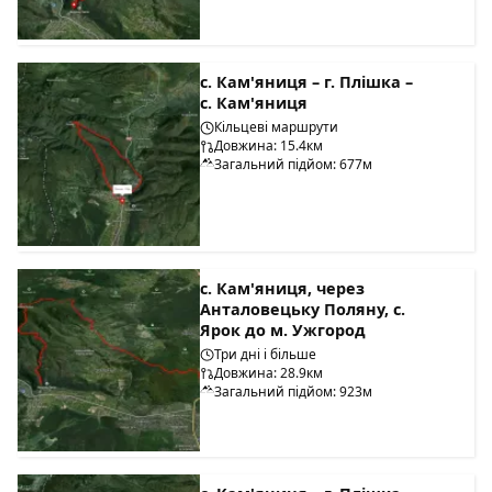
с. Кам'яниця – г. Плішка –
с. Кам'яниця
Кільцеві маршрути
Довжина: 15.4км
Загальний підйом: 677м
с. Кам'яниця, через
Анталовецьку Поляну, с.
Ярок до м. Ужгород
Три дні і більше
Довжина: 28.9км
Загальний підйом: 923м