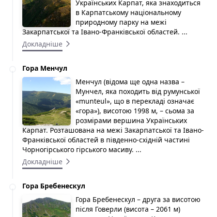
Українських Карпат, яка знаходиться
в Карпатському національному
природному парку на межі
Закарпатської та Івано-Франківської областей. ...
Докладніше
Гора Менчул
Менчул (відома ще одна назва –
Мунчел, яка походить від румунської
«munteul», що в перекладі означає
«гора»), висотою 1998 м, – сьома за
розмірами вершина Українських
Карпат. Розташована на межі Закарпатської та Івано-
Франківської областей в південно-східній частині
Чорногірського гірського масиву. ...
Докладніше
Гора Бребенескул
Гора Бребенескул – друга за висотою
після Говерли (висота – 2061 м)