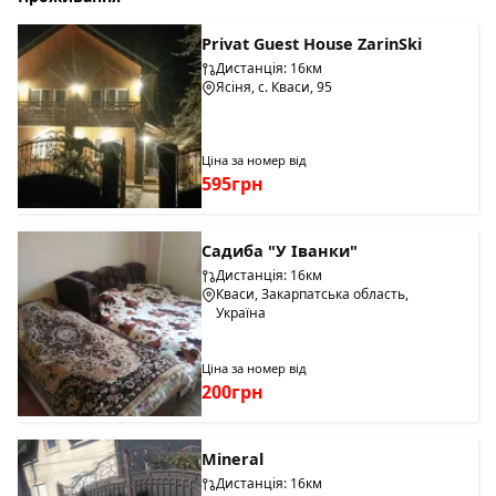
Privat Guest House ZarinSki
Дистанція: 16км
Ясіня, с. Кваси, 95
Ціна за номер від
595грн
Садиба "У Іванки"
Дистанція: 16км
Кваси, Закарпатська область,
Україна
Ціна за номер від
200грн
Mineral
Дистанція: 16км