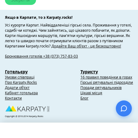
Якщо в Карпати, то з Karpaty.rocks!
Усі курорти Карпат. Найвіддаленіші гірські села. Проживання у готелі,
садибі чи котеджі. Чим зайнятись, що цікавого побачити, як доїхати.
Карти пішохідних маршрутів, пам'ятки культури, гірські вершини. Як
легко та швидко почати отримувати клієнтів разом з путівником
Карпатами karpaty.rocks?
Додайте Ваш об'єкт - це безкоштовно!
Бронювання готелів +38 (073) 757-83-03
Готельєру
Туристу
Умови співпраці
16 правил поведінки в горах
Про Karpaty.Rocks
Гірські рятувальні підрозділи
Додати об'єкт
Поради рятувальників
Кабінет готельєра
Цікаві місця
Контакти
Блог
Copyright @ 2010-2014 Karpaty.Rocks
×
Вибране
(0)