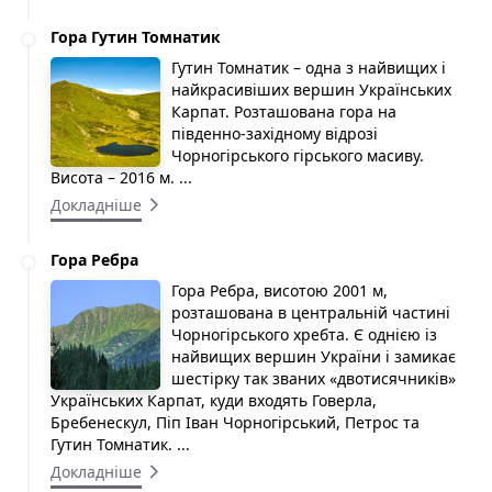
Гора Гутин Томнатик
Гутин Томнатик – одна з найвищих і
найкрасивіших вершин Українських
Карпат. Розташована гора на
південно-західному відрозі
Чорногірського гірського масиву.
Висота – 2016 м. ...
Докладніше
Гора Ребра
Гора Ребра, висотою 2001 м,
розташована в центральній частині
Чорногірського хребта. Є однією із
найвищих вершин України і замикає
шестірку так званих «двотисячників»
Українських Карпат, куди входять Говерла,
Бребенескул, Піп Іван Чорногірський, Петрос та
Гутин Томнатик. ...
Докладніше