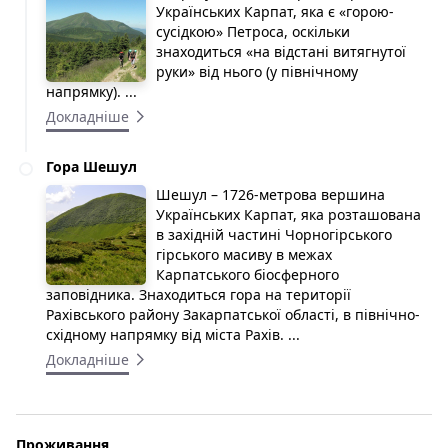
Українських Карпат, яка є «горою-
сусідкою» Петроса, оскільки
знаходиться «на відстані витягнутої
руки» від нього (у північному
напрямку). ...
Докладніше
Гора Шешул
Шешул – 1726-метрова вершина
Українських Карпат, яка розташована
в західній частині Чорногірського
гірського масиву в межах
Карпатського біосферного
заповідника. Знаходиться гора на території
Рахівського району Закарпатської області, в північно-
східному напрямку від міста Рахів. ...
Докладніше
Проживання