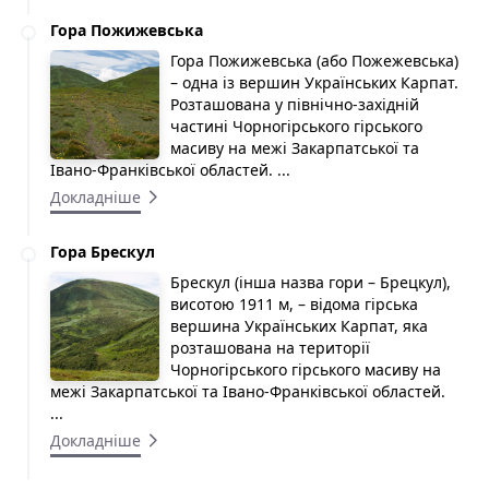
Гора Пожижевська
Гора Пожижевська (або Пожежевська)
– одна із вершин Українських Карпат.
Розташована у північно-західній
частині Чорногірського гірського
масиву на межі Закарпатської та
Івано-Франківської областей. ...
Докладніше
Гора Брескул
Брескул (інша назва гори – Брецкул),
висотою 1911 м, – відома гірська
вершина Українських Карпат, яка
розташована на території
Чорногірського гірського масиву на
межі Закарпатської та Івано-Франківської областей.
...
Докладніше