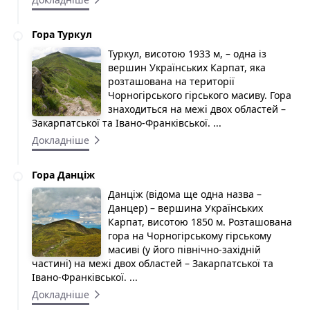
Гора Туркул
Туркул, висотою 1933 м, – одна із
вершин Українських Карпат, яка
розташована на території
Чорногірського гірського масиву. Гора
знаходиться на межі двох областей –
Закарпатської та Івано-Франківської. ...
Докладніше
Гора Данціж
Данціж (відома ще одна назва –
Данцер) – вершина Українських
Карпат, висотою 1850 м. Розташована
гора на Чорногірському гірському
масиві (у його північно-західній
частині) на межі двох областей – Закарпатської та
Івано-Франківської. ...
Докладніше