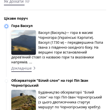
Як доїхати
Цікаве поруч
Гора Васкул
Васкул (Васкуль)— гора в масиві
Чорногора (Українські Карпати).
Васкул (1730 м) – передвершина Попа
Івана з південно-західного боку. На
верщині гори встановлений
дерев'яний стовп із назваою гори та вказівники
напрямів. ...
Докладніше
Обсерваторія "Білий слон" на горі Піп Іван
Чорногірський
Будівництво обсерваторії "Білий
слон" на горі Піп-Іван Чорногірський
(з цього двотисячника стартує
маршрут по Чорногірському хребту)