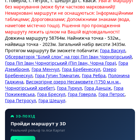
г. Говерла, г. Петрос, г. Шешул до с. Кваси.
Увага! Маршрут
без маркування (може бути частково маркований)!
Немарковані маршрути не оснащуються: Інформаційними
таблицями; Дороговказами; Допоміжними знаками (вода,
наметове містечко тощо). Рішення про проходження
маршруту лежить цілком на Вашій відповідальності!
Довжина маршруту 58764м. Найнижча точка - 532м.,
найвища точка - 2023м. Загальний набір висоти 3435м.
Протягом маршруту Ви зможете побачити:
Гора Васкул
,
Обсерваторія "Білий слон" на горі Піп Іван Чорногірський
,
Гора Піп Іван Чорногірський (Піп Іван, Чорна Гора)
,
Гора
Дземброня
,
Гора Менчул
,
Гора Бребенескул
,
Озеро
Бребенескул
,
Гора Гутин Томнатик
,
Гора Ребра
,
Полонина
Гаджина
,
Високогірне озеро Несамовите (1750 м.н.м.,
Чорногірський хребет)
,
Гора Туркул
,
Гора Данціж
,
Гора
Пожижевська
,
Гора Брескул
,
Гора Говерла
,
Гора Петрос
,
Гора Петросул
,
Гора Шешул
.
🎮 3D-ПОХІД
Пройди маршрут у 3D
Реальний рельєф та ліси Карпат