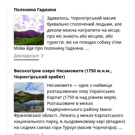
Полонина Гаджина
Здавалось, Чорногірський масив
буквально столочений людьми, але
деколи можна натрапити на місця,
про які знають або місцеві, або
туристи, які на походах собаку з'їли.
Мова йде про полонину Гаджина. ...
Докладніше
Високогірне озеро Несамовите (1750 м.н.м.,
Чорногірський хребет)
Несамовите — одне з найвище
розташованих озер Українських
Карпат (1750 м над рівнем моря).
Розташоване в межах
Надвірнянського району Івано-
Франківської області. Лежить у межах Карпатського
національного парку, в льодовиковому карі (впадині)
на східних схилах гори Туркул (масив Чорногора). ...
Докладніше