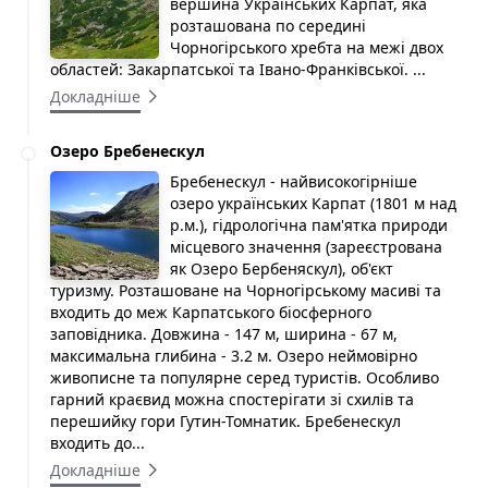
вершина Українських Карпат, яка
розташована по середині
Чорногірського хребта на межі двох
областей: Закарпатської та Івано-Франківської. ...
Докладніше
Озеро Бребенескул
Бребенескул - найвисокогірніше
озеро українських Карпат (1801 м над
р.м.), гідрологічна пам'ятка природи
місцевого значення (зареєстрована
як Озеро Бербеняскул), об'єкт
туризму. Розташоване на Чорногірському масиві та
входить до меж Карпатського біосферного
заповідника. Довжина - 147 м, ширина - 67 м,
максимальна глибина - 3.2 м. Озеро неймовірно
живописне та популярне серед туристів. Особливо
гарний краєвид можна спостерігати зі схилів та
перешийку гори Гутин-Томнатик. Бребенескул
входить до...
Докладніше