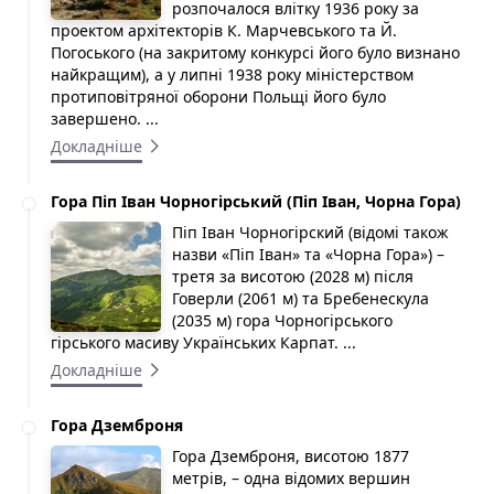
розпочалося влітку 1936 року за
проектом архітекторів К. Марчевського та Й.
Погоського (на закритому конкурсі його було визнано
найкращим), а у липні 1938 року міністерством
протиповітряної оборони Польщі його було
завершено. ...
Докладніше
Гора Піп Іван Чорногірський (Піп Іван, Чорна Гора)
Піп Іван Чорногірский (відомі також
назви «Піп Іван» та «Чорна Гора») –
третя за висотою (2028 м) після
Говерли (2061 м) та Бребенескула
(2035 м) гора Чорногірського
гірського масиву Українських Карпат. ...
Докладніше
Гора Дземброня
Гора Дземброня, висотою 1877
метрів, – одна відомих вершин