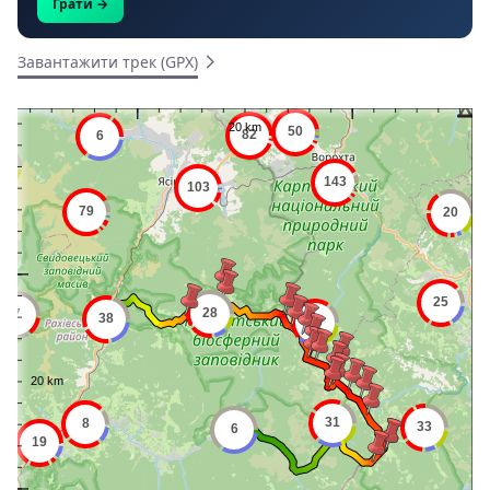
Грати →
Завантажити трек (GPX)