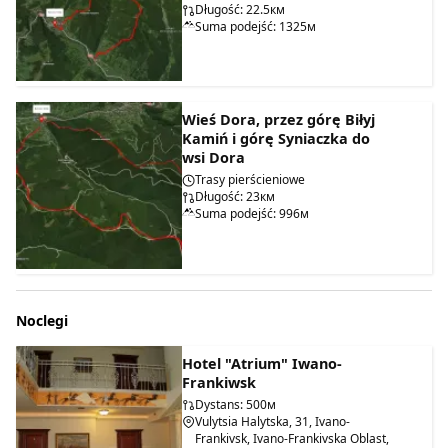
Długość: 22.5км
Suma podejść: 1325м
Wieś Dora, przez górę Biłyj
Kamiń i górę Syniaczka do
wsi Dora
Trasy pierścieniowe
Długość: 23км
Suma podejść: 996м
Noclegi
Hotel "Atrium" Iwano-
Frankiwsk
Dystans: 500м
Vulytsia Halytska, 31, Ivano-
Frankivsk, Ivano-Frankivska Oblast,