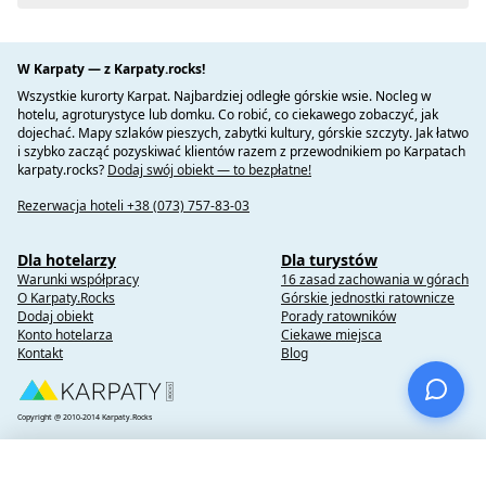
W Karpaty — z Karpaty.rocks!
Wszystkie kurorty Karpat. Najbardziej odległe górskie wsie. Nocleg w
hotelu, agroturystyce lub domku. Co robić, co ciekawego zobaczyć, jak
dojechać. Mapy szlaków pieszych, zabytki kultury, górskie szczyty. Jak łatwo
i szybko zacząć pozyskiwać klientów razem z przewodnikiem po Karpatach
karpaty.rocks?
Dodaj swój obiekt — to bezpłatne!
Rezerwacja hoteli +38 (073) 757-83-03
Dla hotelarzy
Dla turystów
Warunki współpracy
16 zasad zachowania w górach
O Karpaty.Rocks
Górskie jednostki ratownicze
Dodaj obiekt
Porady ratowników
Konto hotelarza
Ciekawe miejsca
Kontakt
Blog
Copyright @ 2010-2014 Karpaty.Rocks