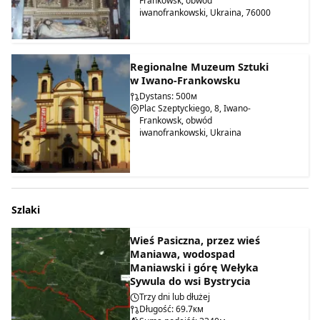
publicznego poruszającym się w kierunku centrum.
Frankowsk, obwód
iwanofrankowski, Ukraina, 76000
Taras widokowy w ratuszu
jest otwarty od 10:00 do 20:00.
Opłata za wstęp wynosi 20 UAH.
Dniem wolnym od pracy jest
poniedziałek.
Regionalne Muzeum Sztuki
w Iwano-Frankowsku
Dystans: 500м
Plac Szeptyckiego, 8, Iwano-
Frankowsk, obwód
iwanofrankowski, Ukraina
Szlaki
Wieś Pasiczna, przez wieś
Maniawa, wodospad
Maniawski i górę Wełyka
Sywula do wsi Bystrycia
Trzy dni lub dłużej
Długość: 69.7км