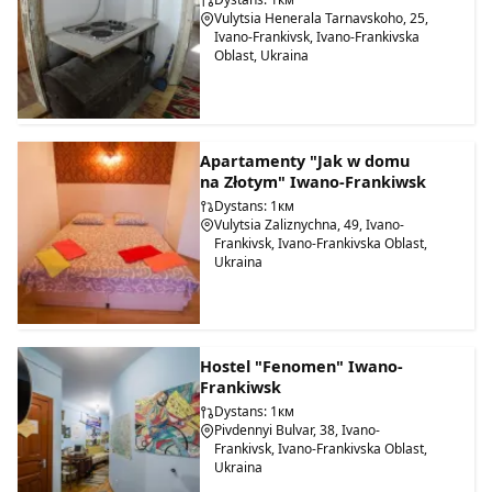
Vulytsia Henerala Tarnavskoho, 25,
Ivano-Frankivsk, Ivano-Frankivska
Oblast, Ukraina
Apartamenty "Jak w domu
na Złotym" Iwano-Frankiwsk
Dystans: 1км
Vulytsia Zaliznychna, 49, Ivano-
Frankivsk, Ivano-Frankivska Oblast,
Ukraina
Hostel "Fenomen" Iwano-
Frankiwsk
Dystans: 1км
Pivdennyi Bulvar, 38, Ivano-
Frankivsk, Ivano-Frankivska Oblast,
Ukraina