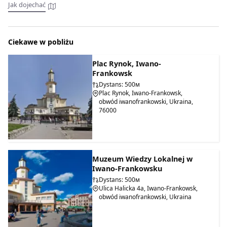
Jak dojechać
Ciekawe w pobliżu
Plac Rynok, Iwano-
Frankowsk
Dystans: 500м
Plac Rynok, Iwano-Frankowsk,
obwód iwanofrankowski, Ukraina,
76000
Muzeum Wiedzy Lokalnej w
Iwano-Frankowsku
Dystans: 500м
Ulica Halicka 4a, Iwano-Frankowsk,
obwód iwanofrankowski, Ukraina
W pierwszej połowie XIX w. ogólna okolica ratusza uległa
pewnym zmianom. W 1829 r. nowy starosta Kratter dokonał