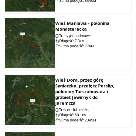
Suma podejść: 3340м
Wieś Maniawa - połonina
Monasterecka
Trasy jednodniowe
Długość: 7.3км
Suma podejść: 776м
Wieś Dora, przez górę
Syniaczka, przełęcz Persłip,
połoninę Turszuhuwata i
grzbiet Jawirnyk do
Jaremcza
Trzy dni lub dłużej
Długość: 50.1км
Suma podejść: 2345м