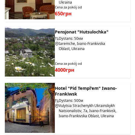
Ukraina
Cena za pokój od
650грн
Pensjonat "Hutsulochka"
Dystans: 50км
Iaremche, Ivano-Frankivska
Oblast, Ukraina
Cena za pokój od
4000грн
Hotel "Pid Templ'em" Iwano-
Frankiwsk
Dystans: 500м
Vulytsia Strachenykh Ukrainskykh
Natsionalistiv, 7a, Ivano-Frankivsk,
Ivano-Frankivska Oblast, Ukraina