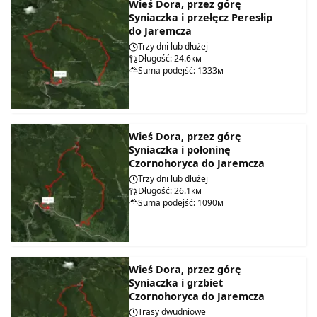
Wieś Dora, przez górę
Syniaczka i przełęcz Perеsłip
do Jaremcza
Trzy dni lub dłużej
Długość: 24.6км
Suma podejść: 1333м
Wieś Dora, przez górę
Syniaczka i połoninę
Czornohoryca do Jaremcza
Trzy dni lub dłużej
Długość: 26.1км
Suma podejść: 1090м
Wieś Dora, przez górę
Syniaczka i grzbiet
Czornohoryca do Jaremcza
Trasy dwudniowe