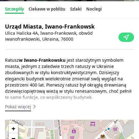
Szczegóły
Ciekawe w pobliżu
Szlaki
Noclegi
Urząd Miasta, Iwano-Frankowsk
Ulica Halicka 4A, Iwano-Frankowsk, obwód
iwanofrankowski, Ukraina, 76000
Ratusz
w Iwano-Frankowsku
jest starożytnym symbolem
miasta, jednym z zaledwie trzech ratuszy w Ukrainie
zbudowanych w stylu konstruktywistycznym. Dzisiejszy
elegancki budynek wielokrotnie zmieniał swój wygląd na
przestrzeni 400 lat. Pierwszy ratusz był okrągłą drewnianą
dziewięciopiętrową wieżą w stylu renesansowym, choć pełnił
te same funkcje, co współczesny budynek.
Pokaż więcej
Pierwszy drewniany ratusz pojawił się w mieście w 1666 roku
z inicjatywy założyciela miasta Andrzeja Potockiego. Wkrótce
potem, w 1672 roku, został przebudowany i stał się
+
budynkiem drewniano-kamiennym. Z kilku powodów, w tym
niskiej niezawodności, trwałości i niezadowolenia Potockiego
−