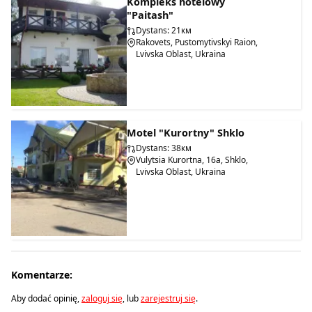
Kompleks hotelowy
"Paitash"
Dystans: 21км
Rakovets, Pustomytivskyi Raion,
Lvivska Oblast, Ukraina
Motel "Kurortny" Shklo
Dystans: 38км
Vulytsia Kurortna, 16a, Shklo,
Lvivska Oblast, Ukraina
Komentarze:
Aby dodać opinię,
zaloguj się
, lub
zarejestruj się
.