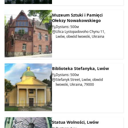
Muzeum Sztuki i Pamięci
Ołeksy Nowakowskiego
Dystans: 500м
Ulica Lystopadovoho Chynu 11,
Lwów, obwód lwowski, Ukraina
Biblioteka Stefanyka, Lwów
Dystans: 500м
Stefanyk Street, Lwów, obwód
lwowski, Ukraina, 79000
Statua Wolności, Lwów