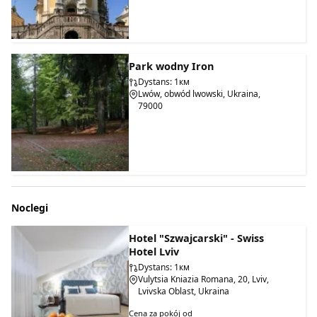
Park wodny Iron
Dystans: 1км
Lwów, obwód lwowski, Ukraina,
79000
Noclegi
Hotel "Szwajcarski" - Swiss
Hotel Lviv
Dystans: 1км
Vulytsia Kniazia Romana, 20, Lviv,
Lvivska Oblast, Ukraina
Cena za pokój od