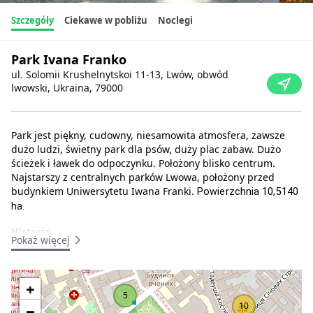
Szczegóły
Ciekawe w pobliżu
Noclegi
Park Ivana Franko
ul. Solomii Krushelnytskoi 11-13, Lwów, obwód
lwowski, Ukraina, 79000
Park jest piękny, cudowny, niesamowita atmosfera, zawsze
dużo ludzi, świetny park dla psów, duży plac zabaw. Dużo
ścieżek i ławek do odpoczynku. Położony blisko centrum.
Najstarszy z centralnych parków Lwowa, położony przed
budynkiem Uniwersytetu Iwana Franki.
Powierzchnia 10,5140
ha.
Historia.
Pokaż więcej
Park był własnością zamożnej rodziny Scholz-Wolfowiczów. W
XVI wieku Jan Scholz-Wolfowicz założył niewielki ogród, który
później przeszedł w ręce jego zięcia Antonio Masari.
+
5
Wenecjanin przeprojektował ogród w stylu włoskim i
−
10
podarował go miastu, aby wszyscy mieszkańcy Lwowa mogli