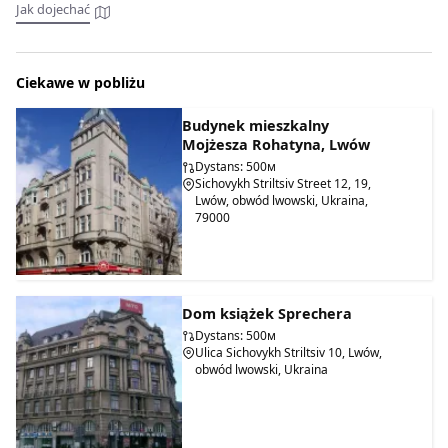
odrzuciły ten projekt.
Jak dojechać
Dawne nazwy:
Ogród Jezuicki
Ciekawe w pobliżu
Ogród Jezuicki
Budynek mieszkalny
Park Tadeusza Kościuszki
Mojżesza Rohatyna, Lwów
Dystans: 500м
Sichovykh Striltsiv Street 12, 19,
Lwów, obwód lwowski, Ukraina,
79000
Dom książek Sprechera
Dystans: 500м
Ulica Sichovykh Striltsiv 10, Lwów,
obwód lwowski, Ukraina