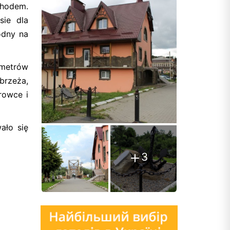
chodem.
sie dla
odny na
metrów
brzeża,
rowce i
ało się
3