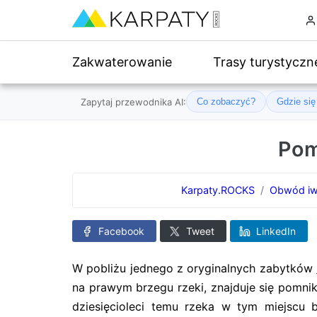
Zakwaterowanie
Trasy turystyczn
Zapytaj przewodnika AI:
Co zobaczyć?
Gdzie si
Pom
Karpaty.ROCKS
Obwód iw
Facebook
Tweet
LinkedIn
W pobliżu jednego z oryginalnych zabytków
na prawym brzegu rzeki, znajduje się pomnik 
dziesięcioleci temu rzeka w tym miejscu b