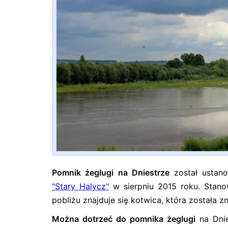
Pomnik żeglugi na Dniestrze
został ustano
"Stary Halycz"
w sierpniu 2015 roku. Stan
pobliżu znajduje się kotwica, która została z
Można dotrzeć do pomnika żeglugi
na Dnie