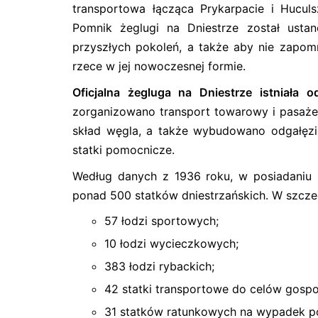
transportowa łącząca Prykarpacie i Hucul
Pomnik żeglugi na Dniestrze został usta
przyszłych pokoleń, a także aby nie zapom
rzece w jej nowoczesnej formie.
Oficjalna żegluga na Dniestrze istniała 
zorganizowano transport towarowy i pasaże
skład węgla, a także wybudowano odgałęzie
statki pomocnicze.
Według danych z 1936 roku, w posiadaniu
ponad 500 statków dniestrzańskich. W szcze
57 łodzi sportowych;
10 łodzi wycieczkowych;
383 łodzi rybackich;
42 statki transportowe do celów gosp
31 statków ratunkowych na wypadek p