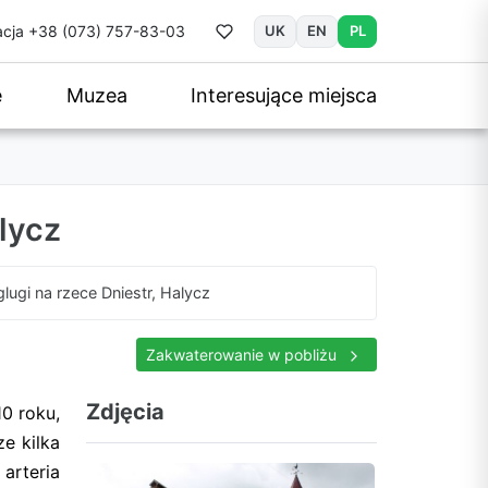
cja
+38 (073) 757-83-03
UK
EN
PL
e
Muzea
Interesujące miejsca
lycz
lugi na rzece Dniestr, Halycz
Zakwaterowanie w pobliżu
Zdjęcia
0 roku,
ze kilka
arteria