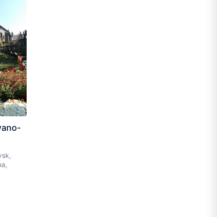
wano-
vsk,
na,