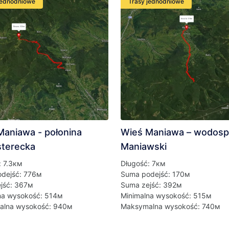
jednodniowe
Trasy jednodniowe
Maniawa - połonina
Wieś Maniawa – wodos
terecka
Maniawski
: 7.3км
Długość: 7км
dejść: 776м
Suma podejść: 170м
jść: 367м
Suma zejść: 392м
na wysokość: 514м
Minimalna wysokość: 515м
alna wysokość: 940м
Maksymalna wysokość: 740м