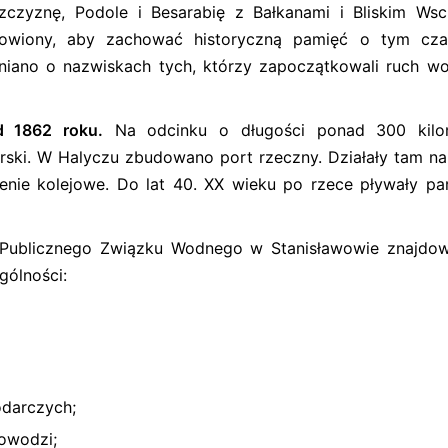
szczyznę, Podole i Besarabię z Bałkanami i Bliskim Ws
nowiony, aby zachować historyczną pamięć o tym cza
niano o nazwiskach tych, którzy zapoczątkowali ruch w
od 1862 roku.
Na odcinku o długości ponad 300 kilo
rski. W Halyczu zbudowano port rzeczny. Działały tam na
nie kolejowe. Do lat 40. XX wieku po rzece pływały pa
 Publicznego Związku Wodnego w Stanisławowie znajdow
gólności:
odarczych;
owodzi;