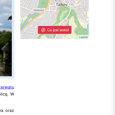
Co jest wokół
Leaflet
erwatu
licą. W
wa oraz