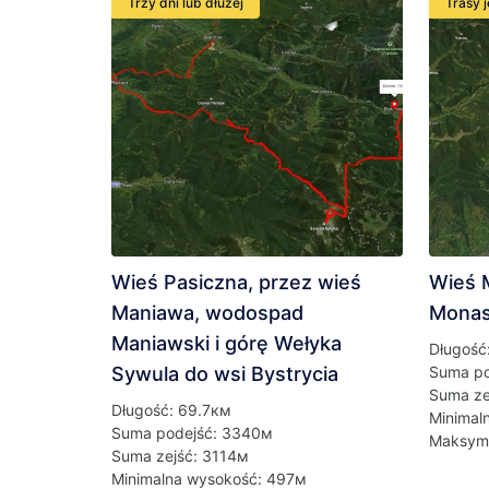
Trzy dni lub dłużej
Trasy 
Wieś Pasiczna, przez wieś
Wieś 
Maniawa, wodospad
Monas
Maniawski i górę Wełyka
Długość
Sywula do wsi Bystrycia
Suma po
Suma ze
Długość: 69.7км
Minimal
Suma podejść: 3340м
Maksym
Suma zejść: 3114м
Minimalna wysokość: 497м