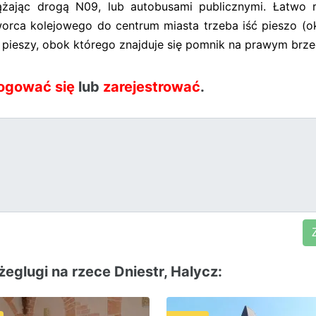
ążając drogą N09, lub autobusami publicznymi. Łatwo 
dworca kolejowego do centrum miasta trzeba iść pieszo (o
 pieszy, obok którego znajduje się pomnik na prawym brze
ogować się
lub
zarejestrować
.
glugi na rzece Dniestr, Halycz: