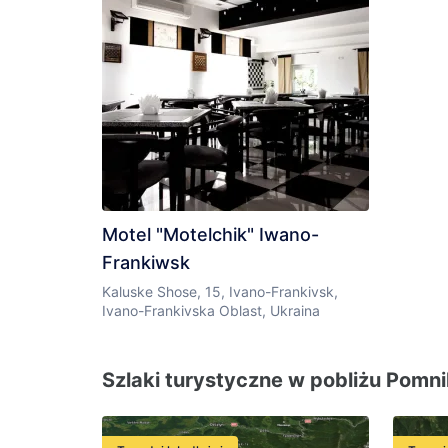
Motel "Motelchik" Iwano-
Frankiwsk
Kaluske Shose, 15, Ivano-Frankivsk,
Ivano-Frankivska Oblast, Ukraina
Szlaki turystyczne w pobliżu Pomnik