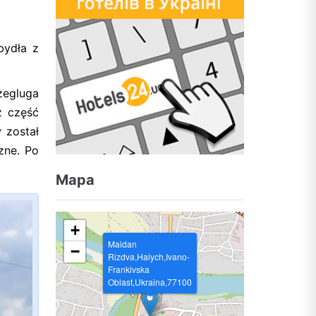
bydła z
żegluga
ż część
 został
zne. Po
Mapa
+
Maidan
−
Rizdva,Halych,Ivano-
Frankivska
Oblast,Ukraina,77100