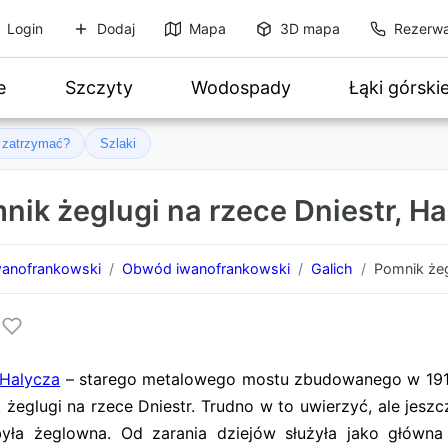
Login
Dodaj
Mapa
3D mapa
Rezerwa
e
Szczyty
Wodospady
Łąki górski
ę zatrzymać?
Szlaki
nik żeglugi na rzece Dniestr, Ha
anofrankowski
Obwód iwanofrankowski
Galich
Pomnik żeg
Halycza
– starego metalowego mostu zbudowanego w 191
żeglugi na rzece Dniestr. Trudno w to uwierzyć, ale jeszc
yła żeglowna. Od zarania dziejów służyła jako główna 