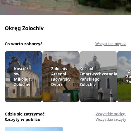
Okręg Zolochiv
Co warto zobaczyć
Wszystkie miejsca
Kościół
Zolochiv
Kościół
"
św.
Arsenal
Zmartwychwstania
Zo
Mikołaja,
(Boyarsky
Pańskiego,
Zo
Zolochiv
Dvor)
Zolochiv
Gdzie się zatrzymać
Wszystkie noclegi
Szczyty w pobliżu
Wszystkie szczyty